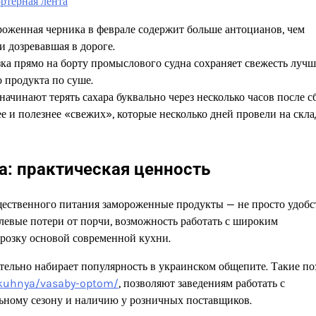
ртерная лента
роженная черника в феврале содержит больше антоцианов, чем
и дозревавшая в дороге.
ка прямо на борту промыслового судна сохраняет свежесть лучш
 продукта по суше.
ачинают терять сахара буквально через несколько часов после сб
е и полезнее «свежих», которые несколько дней провели на скла
: практическая ценность
щественного питания замороженные продукты — не просто удобст
улевые потери от порчи, возможность работать с широким
орозку основой современной кухни.
ительно набирает популярность в украинском общепите. Такие по
a-kuhnya/vasaby-optom/
, позволяют заведениям работать с
ьному сезону и наличию у розничных поставщиков.