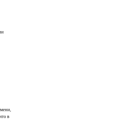
ии
мени,
что в