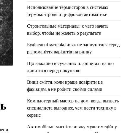
Использование термисторов в системах
термоконтроля и цифровой автоматике
Строительные материалы: с чего начать
выбор, чтобы не жалеть о результате
Будівельні матеріали: як не заплутатися серед
різноманіття варіантів на ринку
Що важливо в сучасних планшетах: на що
дивитися перед покупкою
Вивіз сміття: коли краще довірити це
фахівцям, а не робити своїми силами
Компьютерный мастер на дом: когда вызвать
ть
специалиста выгоднее, чем нести технику в
сервис
Автомобільні магнітоли: яку мультимедійну
мени