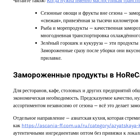
Читайте також:
Когда нужна именно маслостойкая транспо
Сезонные овощи и фрукты вне сезона — замо
«свежая», привезённая за тысячи километров 
Рыба и морепродукты — качественная замороз
многодневная транспортировка охлаждённого
Зелёный горошек и кукуруза — эти продукты н
Замороженные сразу после уборки они вкусне
прилавке.
Замороженные продукты в HoReCa
Для ресторанов, кафе, столовых и других предприятий об
экономическая необходимость. Предсказуемое качество, н
ассортиментом независимо от сезона — всё это делает зам
Отдельное направление — азиатская кухня, которая стрем
как
https://ascania-ff.com.ua/ru/category/azyatskay
аутентичными ингредиентами оптом без привязки к локал