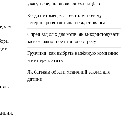
увагу перед першою консультацією
Когда питомец «загрустил»: почему
ветеринарная клиника не ждет аванса
е, чем
Спрей від бліх для котів: як використовувати
ора.
засіб уважно й без зайвого стресу
де и
Грузчики: как выбрать надёжную компанию
и не переплатить
Як батькам обрати медичний заклад для
дитини
во, а
зиции,