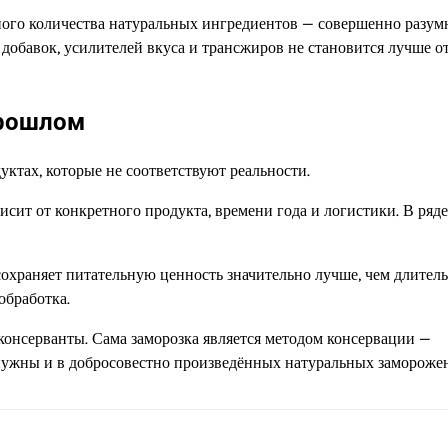
ого количества натуральных ингредиентов — совершенно разу
добавок, усилителей вкуса и трансжиров не становится лучше от
прошлом
ктах, которые не соответствуют реальности.
сит от конкретного продукта, времени года и логистики. В ряде
сохраняет питательную ценность значительно лучше, чем длител
обработка.
консерванты. Сама заморозка является методом консервации —
нужны и в добросовестно произведённых натуральных заморож