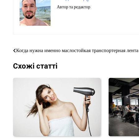
Автор та редактор
Когда нужна именно маслостойкая транспортерная лента
Навігація
записів
Схожі статті