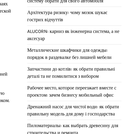
систему обрати для свого автомобіля
чаях
еской
Архітектура ризику: чому мозок шукає
гострих відчуттів
ALUCORN: карниз як інженерна система, а не
аксесуар
Металлические шкафчики для одежды:
порядок в раздевалке без лишней мебели
Запчастини до котлів: як обрати правильні
шней
деталі та не помилитися з вибором
Рабочее место, которое переезжает вместе с
ую
проектом: зачем бизнесу мобильный офис
оком.
Дренажний насос для чистої води: як обрати
правильну модель для дому і господарства
Пиломатериалы: как выбрать древесину для
строительства и ремонта