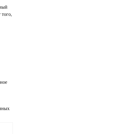
мный
 того,
ьное
енных