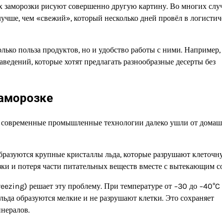
х заморозки рисуют совершенно другую картину. Во многих слу
учше, чем «свежий», который несколько дней провёл в логистич
лько польза продуктов, но и удобство работы с ними. Например,
аведений, которые хотят предлагать разнообразные десерты без
заморозке
но современные промышленные технологии далеко ушли от дома
бразуются крупные кристаллы льда, которые разрушают клеточн
озки и потеря части питательных веществ вместе с вытекающим с
reezing) решает эту проблему. При температуре от −30 до −40°C
льда образуются мелкие и не разрушают клетки. Это сохраняет
инералов.