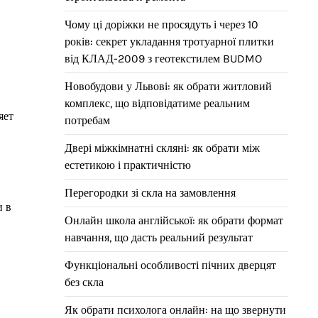
Чому ці доріжки не просядуть і через 10
років: секрет укладання тротуарної плитки
від КЛАД-2009 з геотекстилем BUDMO
Новобудови у Львові: як обрати житловий
комплекс, що відповідатиме реальним
яет
потребам
Двері міжкімнатні скляні: як обрати між
естетикою і практичністю
Перегородки зі скла на замовлення
и в
Онлайн школа англійської: як обрати формат
навчання, що дасть реальний результат
Функціональні особливості пічних дверцят
без скла
Як обрати психолога онлайн: на що звернути