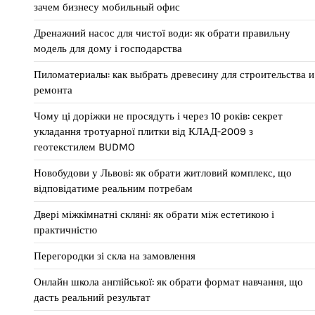
зачем бизнесу мобильный офис
Дренажний насос для чистої води: як обрати правильну
модель для дому і господарства
Пиломатериалы: как выбрать древесину для строительства и
ремонта
Чому ці доріжки не просядуть і через 10 років: секрет
укладання тротуарної плитки від КЛАД-2009 з
геотекстилем BUDMO
Новобудови у Львові: як обрати житловий комплекс, що
відповідатиме реальним потребам
Двері міжкімнатні скляні: як обрати між естетикою і
практичністю
Перегородки зі скла на замовлення
Онлайн школа англійської: як обрати формат навчання, що
дасть реальний результат