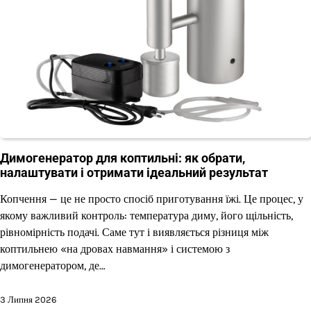
Димогенератор для коптильні: як обрати,
налаштувати і отримати ідеальний результат
Копчення — це не просто спосіб приготування їжі. Це процес, у
якому важливий контроль: температура диму, його щільність,
рівномірність подачі. Саме тут і виявляється різниця між
коптильнею «на дровах навмання» і системою з
димогенератором, де…
3 Липня 2026