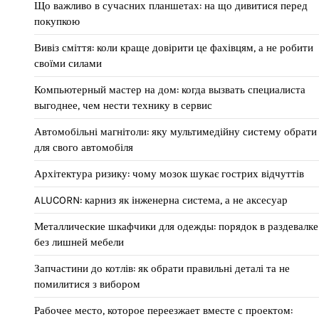
Що важливо в сучасних планшетах: на що дивитися перед
покупкою
Вивіз сміття: коли краще довірити це фахівцям, а не робити
своїми силами
Компьютерный мастер на дом: когда вызвать специалиста
выгоднее, чем нести технику в сервис
Автомобільні магнітоли: яку мультимедійну систему обрати
для свого автомобіля
Архітектура ризику: чому мозок шукає гострих відчуттів
ALUCORN: карниз як інженерна система, а не аксесуар
Металлические шкафчики для одежды: порядок в раздевалке
без лишней мебели
Запчастини до котлів: як обрати правильні деталі та не
помилитися з вибором
Рабочее место, которое переезжает вместе с проектом: