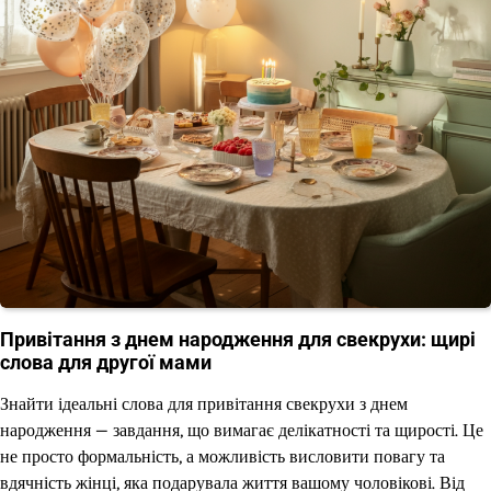
Привітання з днем народження для свекрухи: щирі
слова для другої мами
Знайти ідеальні слова для привітання свекрухи з днем
народження — завдання, що вимагає делікатності та щирості. Це
не просто формальність, а можливість висловити повагу та
вдячність жінці, яка подарувала життя вашому чоловікові. Від