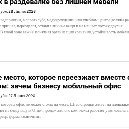
к в раздевалке без лишней мебели
Дубко
28 Липня 2026
предприятии, в спортклубе, медучреждении или учебном центре должна ра
к пришел, переоделся, оставил личные вещи и не мешает потоку других
 В такой зоне важны понятная организация хранения, устойчивость мебели
 место, которое переезжает вместе 
ом: зачем бизнесу мобильный офис
Дубко
27 Липня 2026
у которых офис не может стоять на месте. Штаб стройки живет на площадке
ает на следующую. Отдел продаж жилого комплекса работает у котлована, 
арьер, ферма, солнечная…