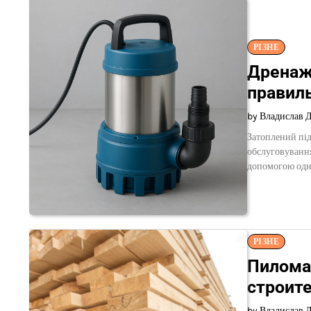
РІЗНЕ
Дренажн
правиль
by Владислав 
Затоплений під
обслуговування
допомогою одн
РІЗНЕ
Пилома
строите
by Владислав 