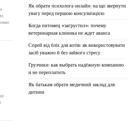
Як обрати психолога онлайн: на що звернути
а
увагу перед першою консультацією
е,
олько
Когда питомец «загрустил»: почему
ветеринарная клиника не ждет аванса
Спрей від бліх для котів: як використовувати
засіб уважно й без зайвого стресу
Грузчики: как выбрать надёжную компанию
и не переплатить
Як батькам обрати медичний заклад для
дитини
ці
я