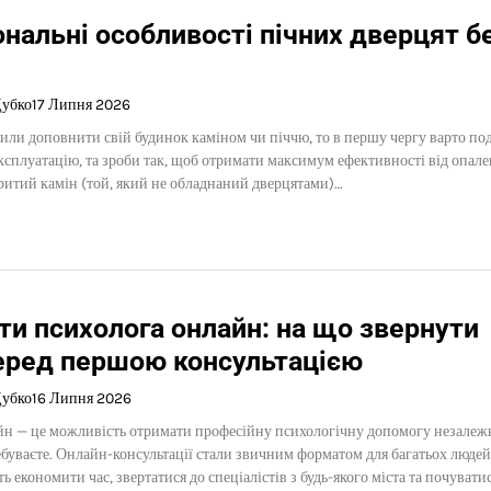
нальні особливості пічних дверцят б
Дубко
17 Липня 2026
ли доповнити свій будинок каміном чи піччю, то в першу чергу варто по
ксплуатацію, та зроби так, щоб отримати максимум ефективності від опале
ритий камін (той, який не обладнаний дверцятами)…
ти психолога онлайн: на що звернути
перед першою консультацією
Дубко
16 Липня 2026
йн — це можливість отримати професійну психологічну допомогу незалеж
ребуваєте. Онлайн-консультації стали звичним форматом для багатьох людей
 економити час, звертатися до спеціалістів з будь-якого міста та почувати