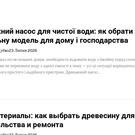
ий насос для чистої води: як обрати
ну модель для дому і господарства
Дубко
23 Липня 2026
вал після сильних дощів, необхідність відкачати воду з басейну перед сез
м чи перекачати воду з однієї ємності в іншу — усі ці ситуації вирішуютьс
ого простого і надійного пристрою. Дренажний насос…
териалы: как выбрать древесину для
льства и ремонта
Дубко
23 Липня 2026