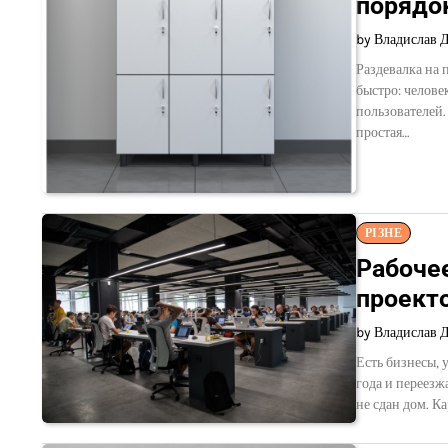
порядо
by Владислав 
Раздевалка на 
быстро: челове
пользователей.
простая…
РІЗНЕ
Рабочее
проект
by Владислав 
Есть бизнесы, 
года и переезж
не сдан дом. К