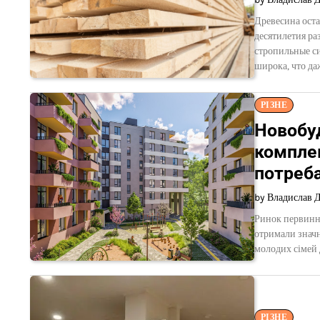
Древесина оста
десятилетия р
стропильные си
широка, что да
РІЗНЕ
Новобуд
компле
потреб
by Владислав 
Ринок первинно
отримали значн
молодих сімей
РІЗНЕ