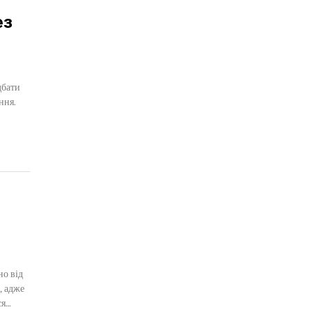
ез
дбати
ння.
но від
, адже
ся…