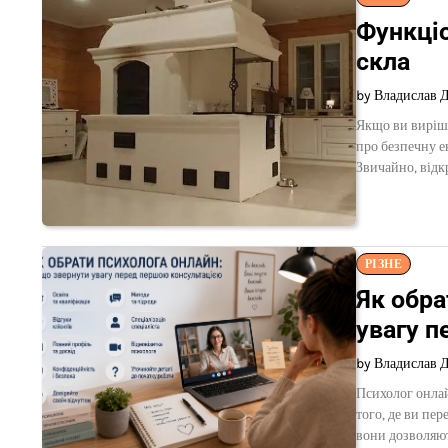
Функціо
скла
by Владислав 
Якщо ви виріши
про безпечну е
Звичайно, відк
РІЗНЕ
Як обра
увагу 
by Владислав 
Психолог онла
того, де ви пе
вони дозволяють