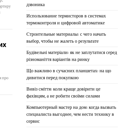
р,
дзвоника
артиру
я
Использование термисторов в системах
термоконтроля и цифровой автоматике
Строительные материалы: с чего начать
выбор, чтобы не жалеть о результате
их
Будівельні матеріали: як не заплутатися серед
різноманіття варіантів на ринку
Що важливо в сучасних планшетах: на що
дивитися перед покупкою
я про
Вивіз сміття: коли краще довірити це
фахівцям, а не робити своїми силами
Компьютерный мастер на дом: когда вызвать
специалиста выгоднее, чем нести технику в
сервис