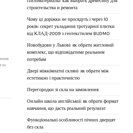
Пиломатериалы: как выбрать древесину для
строительства и ремонта
Чому ці доріжки не просядуть і через 10
років: секрет укладання тротуарної плитки
від КЛАД-2009 з геотекстилем BUDMO
Новобудови у Львові: як обрати житловий
комплекс, що відповідатиме реальним
онним
потребам
я за
Двері міжкімнатні скляні: як обрати між
естетикою і практичністю
Перегородки зі скла на замовлення
Онлайн школа англійської: як обрати формат
навчання, що дасть реальний результат
Функціональні особливості пічних дверцят
без скла