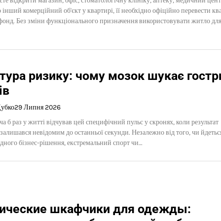
те відкрити магазин, офіс, стоматологічну клініку, аптеку, медичний цент
о інший комерційний об'єкт у квартирі, її необхідно офіційно перевести кв
фонд. Без зміни функціонального призначення використовувати житло дл
тура ризику: чому мозок шукає гостр
ів
Дубко
29 Липня 2026
ча б раз у житті відчував цей специфічний пульс у скронях, коли результат
 залишався невідомим до останньої секунди. Незалежно від того, чи йдетьс
дного бізнес-рішення, екстремальний спорт чи…
ические шкафчики для одежды: