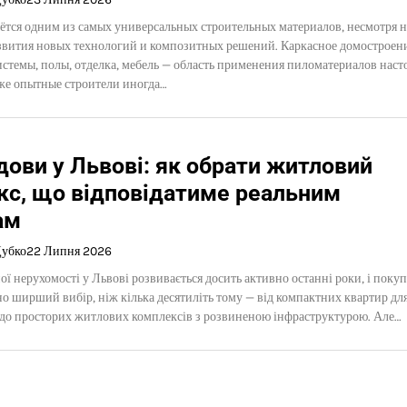
ётся одним из самых универсальных строительных материалов, несмотря н
азвития новых технологий и композитных решений. Каркасное домостроени
стемы, полы, отделка, мебель — область применения пиломатериалов наст
же опытные строители иногда…
ови у Львові: як обрати житловий
кс, що відповідатиме реальним
ам
Дубко
22 Липня 2026
ї нерухомості у Львові розвивається досить активно останні роки, і покуп
о ширший вибір, ніж кілька десятиліть тому — від компактних квартир дл
 до просторих житлових комплексів з розвиненою інфраструктурою. Але…