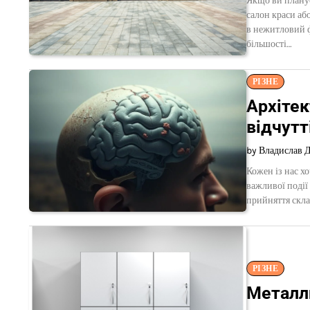
Якщо ви планує
салон краси аб
в нежитловий 
більшості…
РІЗНЕ
Архітек
відчутт
by Владислав 
Кожен із нас хо
важливої події
прийняття скла
РІЗНЕ
Металл