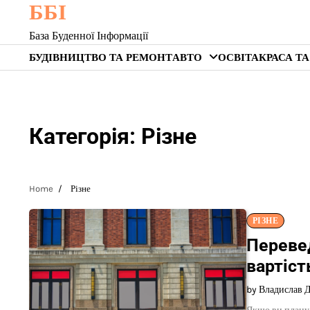
ББІ
Skip
to
База Буденної Інформації
content
БУДІВНИЦТВО ТА РЕМОНТ
АВТО
ОСВІТА
КРАСА ТА
Категорія:
Різне
Home
Різне
РІЗНЕ
Переве
вартіст
by Владислав 