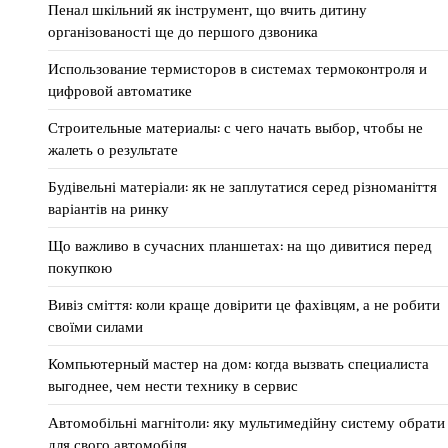
Пенал шкільний як інструмент, що вчить дитину
організованості ще до першого дзвоника
Использование термисторов в системах термоконтроля и
цифровой автоматике
Строительные материалы: с чего начать выбор, чтобы не
жалеть о результате
Будівельні матеріали: як не заплутатися серед різноманіття
варіантів на ринку
Що важливо в сучасних планшетах: на що дивитися перед
покупкою
Вивіз сміття: коли краще довірити це фахівцям, а не робити
своїми силами
Компьютерный мастер на дом: когда вызвать специалиста
выгоднее, чем нести технику в сервис
Автомобільні магнітоли: яку мультимедійну систему обрати
для свого автомобіля