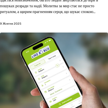
здається невизначеним, багато людей звертаються до віри в
пошуках розради та надії. Молитва за мир стає не просто
ритуалом, а щирим прагненням серця, що шукає спокою…
9 Жовтня 2025