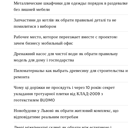
Металлические шкафчики для одежды: порядок в раздевалке
без лишней мебели
Запчастини до котлів: як обрати правильні деталі та не
помилитися з вибором
Рабочее место, которое переезжает вместе с проектом:
зачем бизнесу мобильный офис
Дренажний насос для чистої води: як обрати правильну
модель для дому і господарства
Пиломатериалы: как выбрать древесину для строительства и
ремонта
Чому ці доріжки не просядуть і через 10 років: секрет
укладання тротуарної плитки від КЛАД-2009 з
геотекстилем BUDMO
Новобудови у Львові: як обрати житловий комплекс, що
відповідатиме реальним потребам
Двері міжкімнатні скляні: як обрати між естетикою і