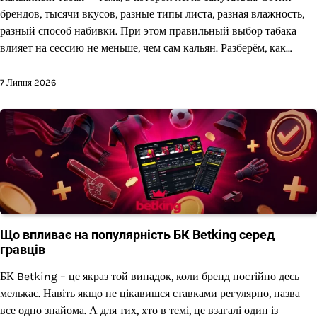
брендов, тысячи вкусов, разные типы листа, разная влажность,
разный способ набивки. При этом правильный выбор табака
влияет на сессию не меньше, чем сам кальян. Разберём, как…
7 Липня 2026
Що впливає на популярність БК Betking серед
гравців
БК Betking – це якраз той випадок, коли бренд постійно десь
мелькає. Навіть якщо не цікавишся ставками регулярно, назва
все одно знайома. А для тих, хто в темі, це взагалі один із