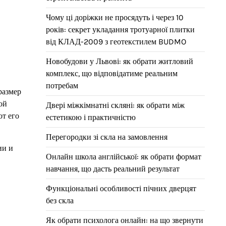
Чому ці доріжки не просядуть і через 10
років: секрет укладання тротуарної плитки
від КЛАД-2009 з геотекстилем BUDMO
Новобудови у Львові: як обрати житловий
комплекс, що відповідатиме реальним
потребам
размер
ой
Двері міжкімнатні скляні: як обрати між
от его
естетикою і практичністю
Перегородки зі скла на замовлення
ии и
Онлайн школа англійської: як обрати формат
навчання, що дасть реальний результат
Функціональні особливості пічних дверцят
без скла
Як обрати психолога онлайн: на що звернути
в