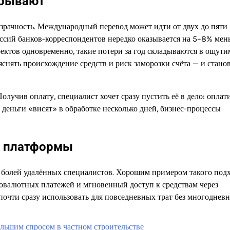
грывают
зрачность. Международный перевод может идти от двух до пяти
иссий банков-корреспондентов нередко оказывается на 5–8% мен
оектов одновременно, такие потери за год складываются в ощут
яснять происхождение средств и риск заморозки счёта — и стано
олучив оплату, специалист хочет сразу пустить её в дело: оплат
а деньги «висят» в обработке несколько дней, бизнес-процессы
е платформы
 болей удалённых специалистов. Хорошим примером такого под
товалютных платежей и мгновенный доступ к средствам через
почти сразу использовать для повседневных трат без многоднев
льшим спросом в частном строительстве