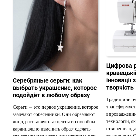
Цифрова р
кравецькій
інновації
Серебряные серьги: как
творчість
выбрать украшение, которое
подойдёт к любому образу
Традиційне ру
трансформуєт
Серьги — это первое украшение, которое
впровадженню
замечают собеседники. Они обрамляют
технологій, як
лицо, расставляют акценты и способны
створення одя
кардинально изменить образ: сделать
захопливим. С