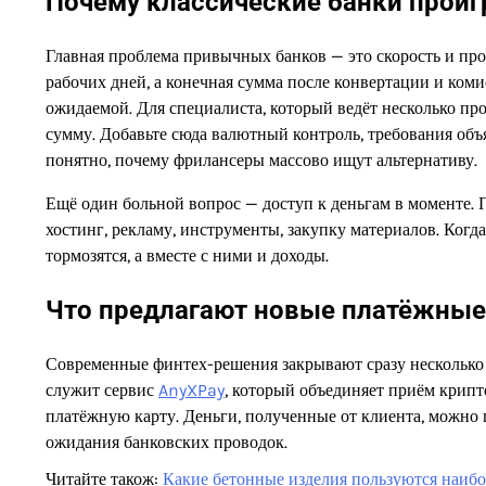
Почему классические банки прои
Главная проблема привычных банков — это скорость и про
рабочих дней, а конечная сумма после конвертации и ком
ожидаемой. Для специалиста, который ведёт несколько пр
сумму. Добавьте сюда валютный контроль, требования объ
понятно, почему фрилансеры массово ищут альтернативу.
Ещё один больной вопрос — доступ к деньгам в моменте. П
хостинг, рекламу, инструменты, закупку материалов. Когд
тормозятся, а вместе с ними и доходы.
Что предлагают новые платёжны
Современные финтех-решения закрывают сразу несколько
служит сервис
AnyXPay
, который объединяет приём крип
платёжную карту. Деньги, полученные от клиента, можно 
ожидания банковских проводок.
Читайте також:
Какие бетонные изделия пользуются наибо