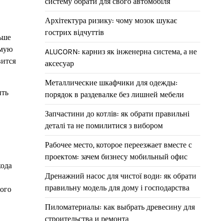
систему обрати для свого автомобіля
Архітектура ризику: чому мозок шукає
гострих відчуттів
ьше
имую
ALUCORN: карниз як інженерна система, а не
вится
аксесуар
Металлические шкафчики для одежды:
ить
порядок в раздевалке без лишней мебели
Запчастини до котлів: як обрати правильні
деталі та не помилитися з вибором
Рабочее место, которое переезжает вместе с
проектом: зачем бизнесу мобильный офис
хода
Дренажний насос для чистої води: як обрати
правильну модель для дому і господарства
ного
Пиломатериалы: как выбрать древесину для
строительства и ремонта