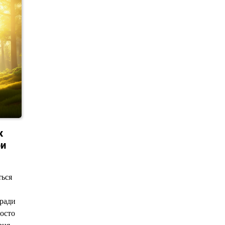
к
ри
ться
зради
росто