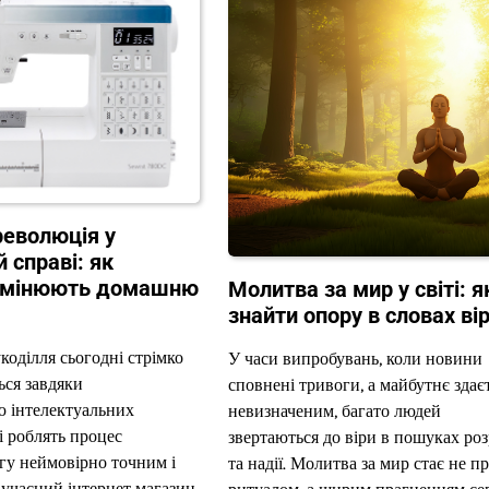
еволюція у
 справі: як
 змінюють домашню
Молитва за мир у світі: я
знайти опору в словах ві
коділля сьогодні стрімко
У часи випробувань, коли новини
ься завдяки
сповнені тривоги, а майбутнє здає
 інтелектуальних
невизначеним, багато людей
і роблять процес
звертаються до віри в пошуках ро
гу неймовірно точним і
та надії. Молитва за мир стає не п
учасний інтернет магазин