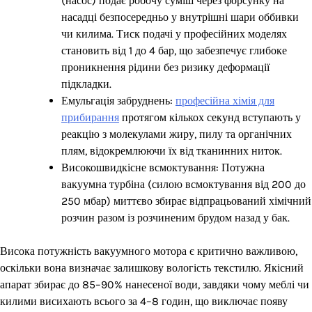
(насос) подає робочу суміш через форсунку на
насадці безпосередньо у внутрішні шари оббивки
чи килима. Тиск подачі у професійних моделях
становить від 1 до 4 бар, що забезпечує глибоке
проникнення рідини без ризику деформації
підкладки.
Емульгація забруднень:
професійна хімія для
прибирання
протягом кількох секунд вступають у
реакцію з молекулами жиру, пилу та органічних
плям, відокремлюючи їх від тканинних ниток.
Високошвидкісне всмоктування: Потужна
вакуумна турбіна (силою всмоктування від 200 до
250 мбар) миттєво збирає відпрацьований хімічний
розчин разом із розчиненим брудом назад у бак.
Висока потужність вакуумного мотора є критично важливою,
оскільки вона визначає залишкову вологість текстилю. Якісний
апарат збирає до 85–90% нанесеної води, завдяки чому меблі чи
килими висихають всього за 4–8 годин, що виключає появу