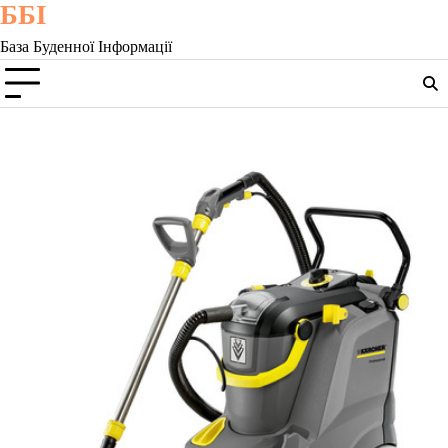
ББІ
Skip
to
База Буденної Інформації
content