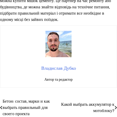
можна купити мішок цементу. Це партнер на час ремонту або
будівництва, де можна знайти відповідь на технічне питання,
підібрати правильний матеріал і отримати все необхідне в
одному місці без зайвих поїздок.
Владислав Дубко
Автор та редактор
Бетон: состав, марки и как
Навігація
Какой выбрать аккумулятор к
выбрать правильный для
мотоблоку?
записів
своего проекта