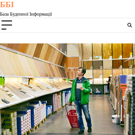
ББІ
Skip
to
База Буденної Інформації
content