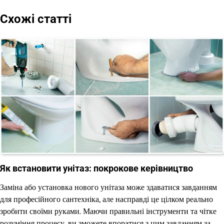
Схожі статті
Як встановити унітаз: покрокове керівництво
Заміна або установка нового унітаза може здаватися завданням
для професійного сантехніка, але насправді це цілком реально
зробити своїми руками. Маючи правильні інструменти та чітке
розуміння процесу, ви зможете впоратися з цим завданням за