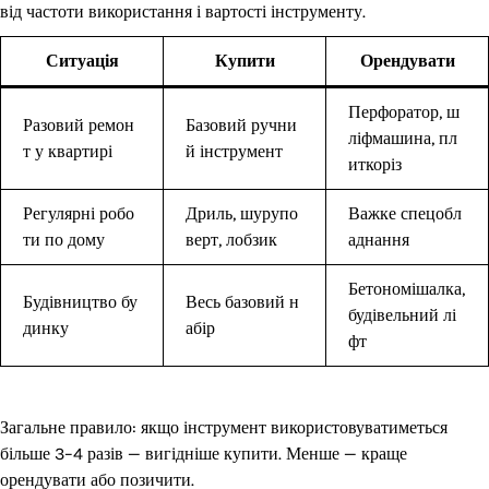
від частоти використання і вартості інструменту.
Ситуація
Купити
Орендувати
Перфоратор, ш
Разовий ремон
Базовий ручни
ліфмашина, пл
т у квартирі
й інструмент
иткоріз
Регулярні робо
Дриль, шурупо
Важке спецобл
ти по дому
верт, лобзик
аднання
Бетономішалка,
Будівництво бу
Весь базовий н
будівельний лі
динку
абір
фт
Загальне правило: якщо інструмент використовуватиметься
більше 3–4 разів — вигідніше купити. Менше — краще
орендувати або позичити.