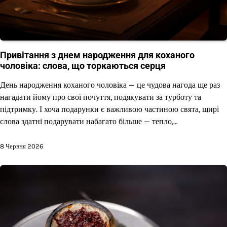
Привітання з днем народження для коханого
чоловіка: слова, що торкаються серця
День народження коханого чоловіка — це чудова нагода ще раз
нагадати йому про свої почуття, подякувати за турботу та
підтримку. І хоча подарунки є важливою частиною свята, щирі
слова здатні подарувати набагато більше — тепло,…
8 Червня 2026