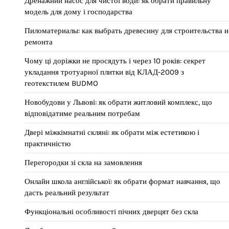
Дренажний насос для чистої води: як обрати правильну
модель для дому і господарства
Пиломатериалы: как выбрать древесину для строительства и
ремонта
Чому ці доріжки не просядуть і через 10 років: секрет
укладання тротуарної плитки від КЛАД-2009 з
геотекстилем BUDMO
Новобудови у Львові: як обрати житловий комплекс, що
відповідатиме реальним потребам
Двері міжкімнатні скляні: як обрати між естетикою і
практичністю
Перегородки зі скла на замовлення
Онлайн школа англійської: як обрати формат навчання, що
дасть реальний результат
Функціональні особливості пічних дверцят без скла