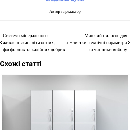
Автор та редактор
Система мінерального
Миючий пилосос для
Навігація
живлення: аналіз азотних,
хімчистки: технічні параметри
записів
фосфорних та калійних добрив
та чинники вибору
Схожі статті