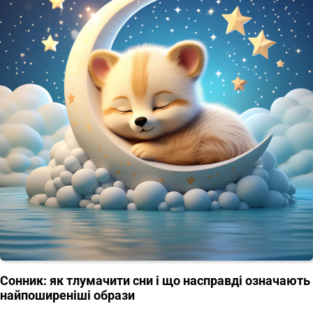
Сонник: як тлумачити сни і що насправді означають
найпоширеніші образи