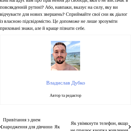
кінь нагадує вам про прагнення до свободи, якого не вистачає в
повсякденній рутині? Або, навпаки, вказує на силу, яку ви
відчуваєте для нових звершень? Сприймайте свої сни як діалог
із власною підсвідомістю. Це допоможе не лише зрозуміти
приховані знаки, але й краще пізнати себе.
Владислав Дубко
Автор та редактор
Привітання з днем
Навігація
Як увімкнути телефон, якщо
народження для дівчини: Як
не працює кнопка живлення