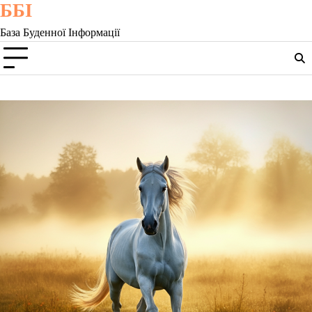
ББІ
Skip
to
База Буденної Інформації
content