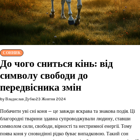
СОННИК
До чого сниться кінь: від
символу свободи до
передвісника змін
by Владислав Дубко
23 Жовтня 2024
Побачити уві сні коня — це завжди яскрава та знакова подія. Ці
благородні тварини здавна супроводжували людину, ставши
символом сили, свободи, вірності та нестримної енергії. Тому
поява коня у сновидінні рідко буває випадковою. Такий сон