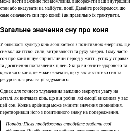
може нести важливе повідомлення, відображати ваш внутрішній
стан або вказувати на майбутні події. Давайте розберемося, що
саме означають сни про коней і як правильно їх трактувати.
Загальне значення сну про коня
У більшості культур кінь асоціюється з позитивною енергією. Це
символ життєвої сили, витривалості та руху вперед. Тому часто
сон про коня віщує сприятливий період у житті, успіх у справах
та досягнення поставлених цілей. Якщо ви бачите здорового та
красивого коня, це може означати, що у вас достатньо сил та
ресурсів для реалізації задуманого.
Однак для точного тлумачення важливо звернути увагу на
деталі: як виглядав кінь, що він робив, які емоції викликав у вас
цей сон. Кожна дрібниця може змінити значення сновидіння,
перетворивши його з позитивного знаку на попередження.
Порада: Після пробудження спробуйте згадати свої
відчуття. Чи відчували ви радість, захоплення, страх чи