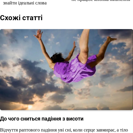
записів
знайти ідеальні слова
Схожі статті
До чого сниться падіння з висоти
Відчуття раптового падіння уві сні, коли серце завмирає, а тіло