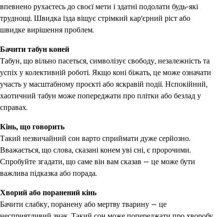
впевнено рухаєтесь до своєї мети і здатні подолати будь-які
труднощі. Швидка їзда віщує стрімкий кар’єрний ріст або
швидке вирішення проблем.
Бачити табун коней
Табун, що вільно пасеться, символізує свободу, незалежність та
успіх у колективній роботі. Якщо коні біжать, це може означати
участь у масштабному проєкті або яскравій події. Нспокійний,
хаотичний табун може попереджати про плітки або безлад у
справах.
Кінь, що говорить
Такий незвичайний сон варто сприймати дуже серйозно.
Вважається, що слова, сказані конем уві сні, є пророчими.
Спробуйте згадати, що саме він вам сказав — це може бути
важлива підказка або порада.
Хворий або поранений кінь
Бачити слабку, поранену або мертву тварину — це
несприятливий знак. Такий сон може попереджати про хворобу,