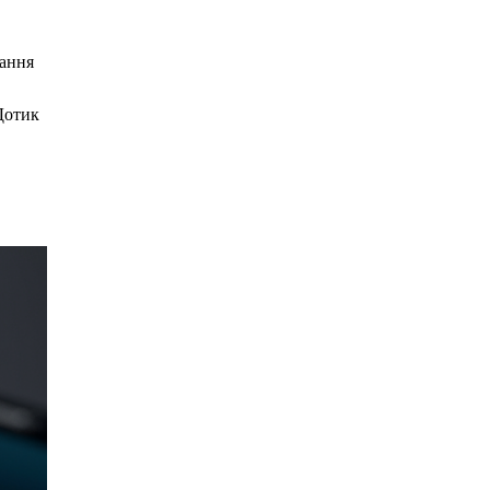
вання
Дотик