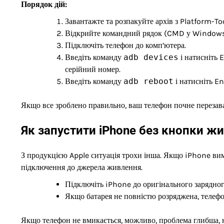
Порядок дій:
Завантажте та розпакуйте архів з Platform-To
Відкрийте командний рядок (CMD у Windows)
Підключіть телефон до комп’ютера.
Введіть команду
adb devices
і натисніть 
серійний номер.
Введіть команду
adb reboot
і натисніть En
Якщо все зроблено правильно, ваш телефон почне перезава
Як запустити iPhone без кнопки ж
З продукцією Apple ситуація трохи інша. Якщо iPhone ви
підключення до джерела живлення.
Підключіть iPhone до оригінального зарядно
Якщо батарея не повністю розряджена, телефо
Якщо телефон не вмикається, можливо, проблема глибша, н