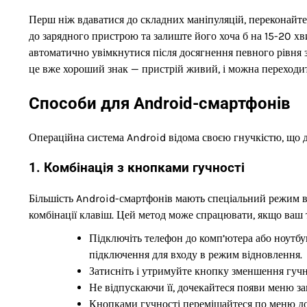
Перш ніж вдаватися до складних маніпуляцій, переконайте
до зарядного пристрою та залиште його хоча б на 15-20 хв
автоматично увімкнутися після досягнення певного рівня за
це вже хороший знак — пристрій живий, і можна переходит
Способи для Android-смартфонів
Операційна система Android відома своєю гнучкістю, що д
1. Комбінація з кнопками гучності
Більшість Android-смартфонів мають спеціальний режим в
комбінації клавіш. Цей метод може спрацювати, якщо ваш
Підключіть телефон до комп’ютера або ноутбу
підключення для входу в режим відновлення.
Затисніть і утримуйте кнопку зменшення гучн
Не відпускаючи її, дочекайтеся появи меню з
Кнопками гучності переміщайтеся по меню до