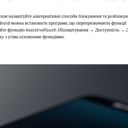
ілом налаштуйте альтернативні способи блокування та розблоку
ndroid можна встановити програми, що перепризначають функції
уйте функцію AssistiveTouch (Налаштування → Доступність → 
пку з усіма основними функціями.