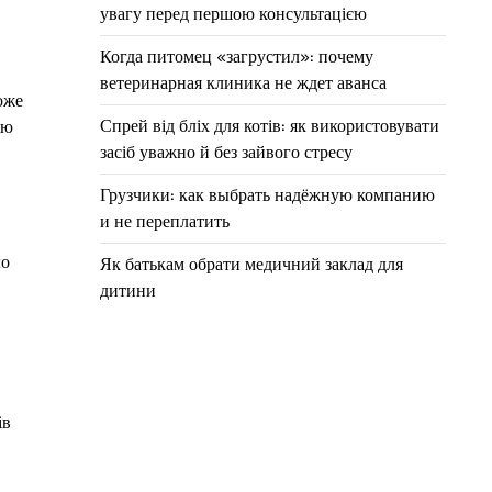
увагу перед першою консультацією
Когда питомец «загрустил»: почему
ветеринарная клиника не ждет аванса
оже
Спрей від бліх для котів: як використовувати
ію
засіб уважно й без зайвого стресу
Грузчики: как выбрать надёжную компанию
и не переплатить
ло
Як батькам обрати медичний заклад для
дитини
ів