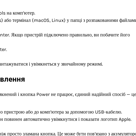
ols на комп’ютер.
 або термінал (macOS, Linux) у папці з розпакованими файлам
Enter. Якщо пристрій підключено правильно, ви побачите його
ter.
нтажуватися і увімкнеться у звичайному режимі.
ивлення
мкнений і кнопка Power не працює, єдиний надійний спосіб — ц
го пристрою або до комп’ютера за допомогою USB-кабелю.
н повинен автоматично увімкнутися і показати логотип Apple.
іж просто зламана кнопка. Це може бути пов’язано з акумулятор