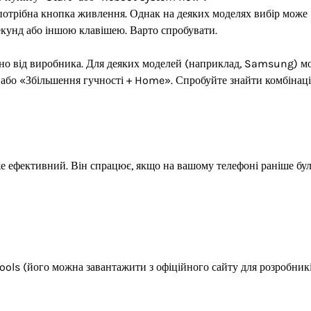
потрібна кнопка живлення. Однак на деяких моделях вибір може
екунд або іншою клавішею. Варто спробувати.
жно від виробника. Для деяких моделей (наприклад, Samsung) м
або «Збільшення гучності + Home». Спробуйте знайти комбінац
же ефективний. Він спрацює, якщо на вашому телефоні раніше бу
ols (його можна завантажити з офіційного сайту для розробник