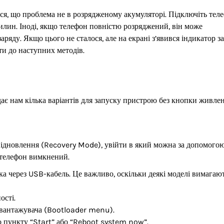
ся, що проблема не в розрядженому акумуляторі. Підключіть тел
илин. Іноді, якщо телефон повністю розряджений, він може
ряду. Якщо цього не сталося, але на екрані з’явився індикатор з
и до наступних методів.
ає нам кілька варіантів для запуску пристрою без кнопки живлен
ідновлення (Recovery Mode), увійти в який можна за допомого
 телефон вимкнений.
ка через USB-кабель. Це важливо, оскільки деякі моделі вимагаю
ості.
авантажувача (Bootloader menu).
 пункту “Start” або “Reboot system now”.