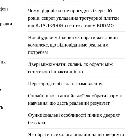
ефон
Чому ці доріжки не просядуть і через 10
років: секрет укладання тротуарної плитки
арядки,
від КЛАД-2009 з геотекстилем BUDMO
Новобудови у Львові: як обрати житловий
комплекс, що відповідатиме реальним
потребам
ня.
Двері міжкімнатні скляні: як обрати між
естетикою і практичністю
Перегородки зі скла на замовлення
ю
Онлайн школа англійської: як обрати формат
навчання, що дасть реальний результат
ть
Функціональні особливості пічних дверцят
без скла
Як обрати психолога онлайн: на що звернути