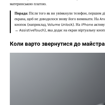
материнською платою.
Порада:
Після того як ви увімкнули телефон, першим д
екрана, щоб не доводилося знову його вимикати. На A
кнопок (наприклад, Volume Unlock). На iPhone актив
→ AssistiveTouch), яка додає на екран віртуальну кно
Коли варто звернутися до майстра