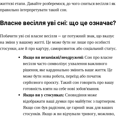
життєві етапи. Давайте розберемося, до чого сниться весілля і як
правильно інтерпретувати такий сон.
Власне весілля уві сні: що це означає?
Побачити уві сні власне весілля — це потужний знак, що вказує
на зміни у вашому житті. Це може бути не лише про особисті
стосунки, але й про кар’єру, саморозвиток або соціальний статус.
Якщо ви незаміжні/неодружені:
Сон про власне
весілля часто символізує ухвалення важливого
рішення, яке кардинально змінить ваше життя. Це
може бути нова робота, переїзд або початок
серйозного проєкту. Такий сон говорить про вашу
готовність взяти на себе нові зобов’язання.
Якщо ви у стосунках:
Сновидіння може
відображати ваші думки про майбутнє з партнером.
Якщо сон був радісним, це гарний знак для ваших
стосунків. Якщо ж ви відчували тривогу, можливо,