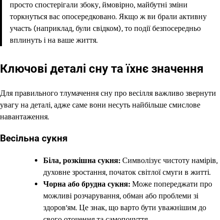
просто спостерігали збоку, ймовірно, майбутні зміни
торкнуться вас опосередковано. Якщо ж ви брали активну
участь (наприклад, були свідком), то події безпосередньо
вплинуть і на ваше життя.
Ключові деталі сну та їхнє значення
Для правильного тлумачення сну про весілля важливо звернути
увагу на деталі, адже саме вони несуть найбільше смислове
навантаження.
Весільна сукня
Біла, розкішна сукня:
Символізує чистоту намірів,
духовне зростання, початок світлої смуги в житті.
Чорна або брудна сукня:
Може попереджати про
можливі розчарування, обман або проблеми зі
здоров’ям. Це знак, що варто бути уважнішим до
свого оточення та самопочуття.