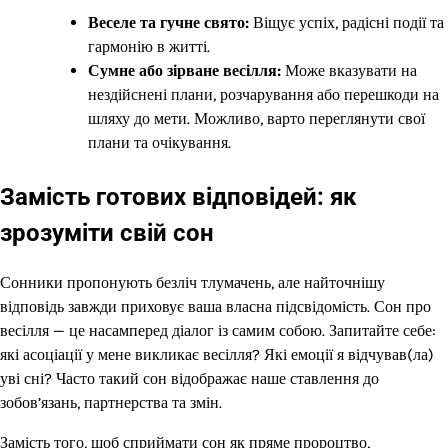
Веселе та гучне свято:
Віщує успіх, радісні події та
гармонію в житті.
Сумне або зірване весілля:
Може вказувати на
нездійснені плани, розчарування або перешкоди на
шляху до мети. Можливо, варто переглянути свої
плани та очікування.
Замість готових відповідей: як
зрозуміти свій сон
Сонники пропонують безліч тлумачень, але найточнішу
відповідь завжди приховує ваша власна підсвідомість. Сон про
весілля — це насамперед діалог із самим собою. Запитайте себе:
які асоціації у мене викликає весілля? Які емоції я відчував(ла)
уві сні? Часто такий сон відображає наше ставлення до
зобов’язань, партнерства та змін.
Замість того, щоб сприймати сон як пряме пророцтво,