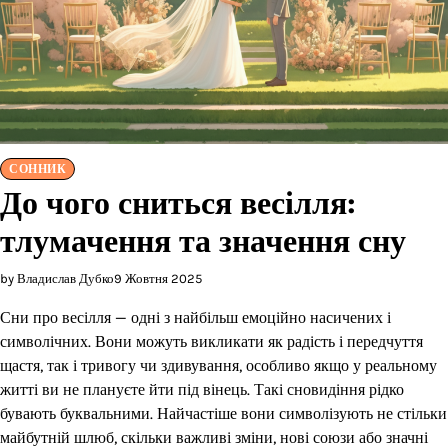
СОННИК
До чого сниться весілля:
тлумачення та значення сну
by Владислав Дубко
9 Жовтня 2025
Сни про весілля — одні з найбільш емоційно насичених і
символічних. Вони можуть викликати як радість і передчуття
щастя, так і тривогу чи здивування, особливо якщо у реальному
житті ви не плануєте йти під вінець. Такі сновидіння рідко
бувають буквальними. Найчастіше вони символізують не стільки
майбутній шлюб, скільки важливі зміни, нові союзи або значні