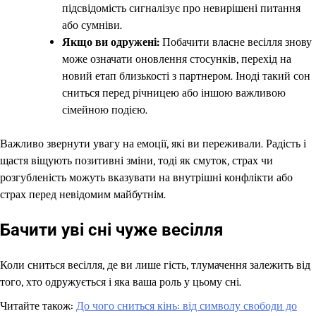
підсвідомість сигналізує про невирішені питання
або сумніви.
Якщо ви одружені:
Побачити власне весілля знову
може означати оновлення стосунків, перехід на
новий етап близькості з партнером. Іноді такий сон
сниться перед річницею або іншою важливою
сімейною подією.
Важливо звернути увагу на емоції, які ви переживали. Радість і
щастя віщують позитивні зміни, тоді як смуток, страх чи
розгубленість можуть вказувати на внутрішні конфлікти або
страх перед невідомим майбутнім.
Бачити уві сні чуже весілля
Коли сниться весілля, де ви лише гість, тлумачення залежить від
того, хто одружується і яка ваша роль у цьому сні.
Читайте також:
До чого сниться кінь: від символу свободи до