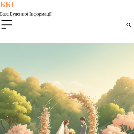
ББІ
Skip
to
База Буденної Інформації
content