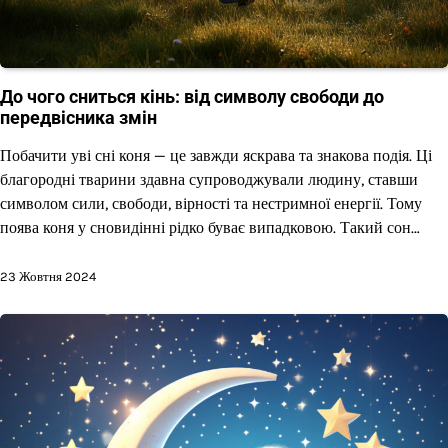
До чого сниться кінь: від символу свободи до
передвісника змін
Побачити уві сні коня — це завжди яскрава та знакова подія. Ці
благородні тварини здавна супроводжували людину, ставши
символом сили, свободи, вірності та нестримної енергії. Тому
поява коня у сновидінні рідко буває випадковою. Такий сон…
23 Жовтня 2024