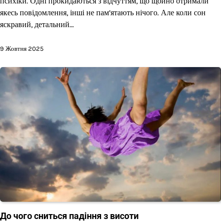
психіки. Одні прокидаються з відчуттям, що щойно отримали
якесь повідомлення, інші не пам’ятають нічого. Але коли сон
яскравий, детальний…
9 Жовтня 2025
До чого сниться падіння з висоти