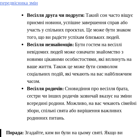
передвісника змін
Весілля друга чи подруги:
Такий сон часто віщує
приємні новини, успішне завершення справ або
участь у спільних проєктах. Це може бути знаком
того, що ви радієте успіхам близьких людей.
Весілля незнайомців:
Бути гостем на весіллі
невідомих людей може означати знайомство з
новими цікавими особистостями, які вплинуть на
ваше життя. Також це може бути символом
соціальних подій, які чекають на вас найближчим
часом.
Весілля родичів:
Сновидіння про весілля брата,
сестри чи інших родичів зазвичай вказує на зміни
всередині родини. Можливо, на вас чекають сімейні
збори, спільні свята або вирішення важливих
родинних питань.
Порада:
Згадайте, ким ви були на цьому святі. Якщо ви