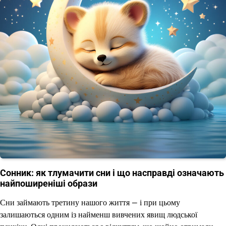
Сонник: як тлумачити сни і що насправді означають
найпоширеніші образи
Сни займають третину нашого життя — і при цьому
залишаються одним із найменш вивчених явищ людської