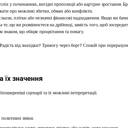
спіх у починаннях, вигідні пропозиції або кар’єрне зростання. Бр
ати про можливі збитки, обман або конфлікти.
льози, плітки або незначні фінансові надходження. Якщо ви бачи
а те, що ви розмінюєтеся на дрібниці, замість того, щоб зосереди
м знаком, що обіцяє процвітання та повагу.
 Радість від знахідки? Тривогу через борг? Спокій при перерахун
а їх значення
оширеніші сценарії та їх можливі інтерпретації.
 позитивні зміни.
есподівану удачу, приємну звістку або навіть нове кохання.