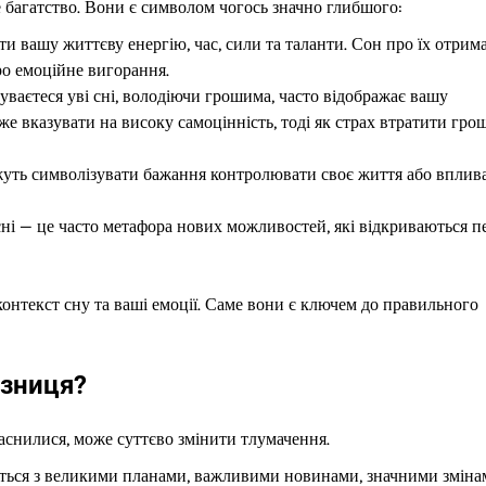
ше багатство. Вони є символом чогось значно глибшого:
 вашу життєву енергію, час, сили та таланти. Сон про їх отрим
ро емоційне вигорання.
чуваєтеся уві сні, володіючи грошима, часто відображає вашу
же вказувати на високу самоцінність, тоді як страх втратити гро
уть символізувати бажання контролювати своє життя або вплив
сні — це часто метафора нових можливостей, які відкриваються п
онтекст сну та ваші емоції. Саме вони є ключем до правильного
ізниця?
наснилися, може суттєво змінити тлумачення.
ться з великими планами, важливими новинами, значними зміна