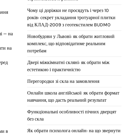
Чому ці доріжки не просядуть і через 10
ання
років: секрет укладання тротуарної плитки
від КЛАД-2009 з геотекстилем BUDMO
ші — на
Новобудови у Львові: як обрати житловий
комплекс, що відповідатиме реальним
ати на
потребам
еред
Двері міжкімнатні скляні: як обрати між
естетикою і практичністю
Перегородки зі скла на замовлення
Онлайн школа англійської: як обрати формат
навчання, що дасть реальний результат
Функціональні особливості пічних дверцят
без скла
Як обрати психолога онлайн: на що звернути
ми в