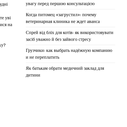
увагу перед першою консультацією
удні
Когда питомец «загрустил»: почему
те уві
ветеринарная клиника не ждет аванса
тися на
Спрей від бліх для котів: як використовувати
засіб уважно й без зайвого стресу
ку?
Грузчики: как выбрать надёжную компанию
и не переплатить
Як батькам обрати медичний заклад для
дитини