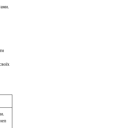
гами.
ти
своїх
и.
неп