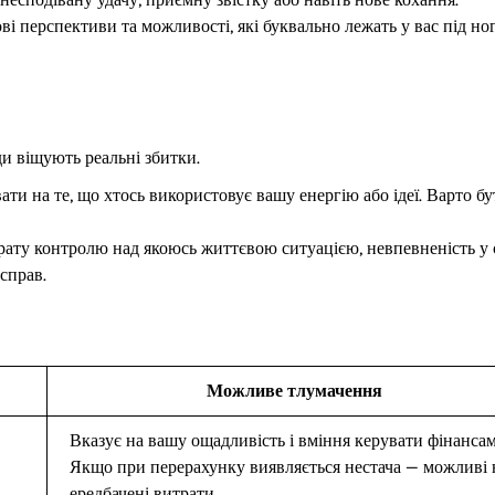
і перспективи та можливості, які буквально лежать у вас під но
и віщують реальні збитки.
ти на те, що хтось використовує вашу енергію або ідеї. Варто бу
рату контролю над якоюсь життєвою ситуацією, невпевненість у 
справ.
Можливе тлумачення
Вказує на вашу ощадливість і вміння керувати фінансам
Якщо при перерахунку виявляється нестача — можливі 
ередбачені витрати.