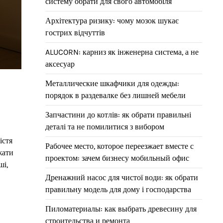
систему обрати для свого автомобіля
Архітектура ризику: чому мозок шукає
гострих відчуттів
ALUCORN: карниз як інженерна система, а не
аксесуар
Металлические шкафчики для одежды:
порядок в раздевалке без лишней мебели
Запчастини до котлів: як обрати правильні
деталі та не помилитися з вибором
істя
Рабочее место, которое переезжает вместе с
жати
проектом: зачем бизнесу мобильный офис
ші,
Дренажний насос для чистої води: як обрати
правильну модель для дому і господарства
Пиломатериалы: как выбрать древесину для
строительства и ремонта