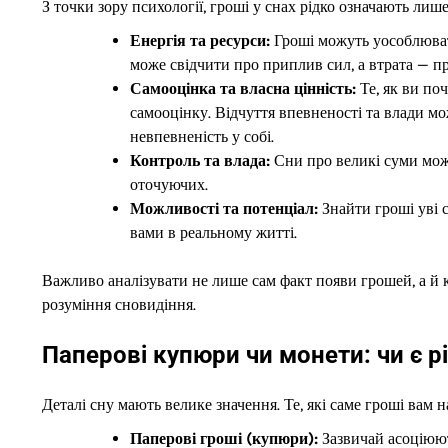
З точки зору психології, гроші у снах рідко означають ли
Енергія та ресурси:
Гроші можуть уособлювати
може свідчити про приплив сил, а втрата — п
Самооцінка та власна цінність:
Те, як ви по
самооцінку. Відчуття впевненості та влади мо
невпевненість у собі.
Контроль та влада:
Сни про великі суми мож
оточуючих.
Можливості та потенціал:
Знайти гроші уві 
вами в реальному житті.
Важливо аналізувати не лише сам факт появи грошей, а й к
розуміння сновидіння.
Паперові купюри чи монети: чи є р
Деталі сну мають велике значення. Те, які саме гроші вам 
Паперові гроші (купюри):
Зазвичай асоціюю