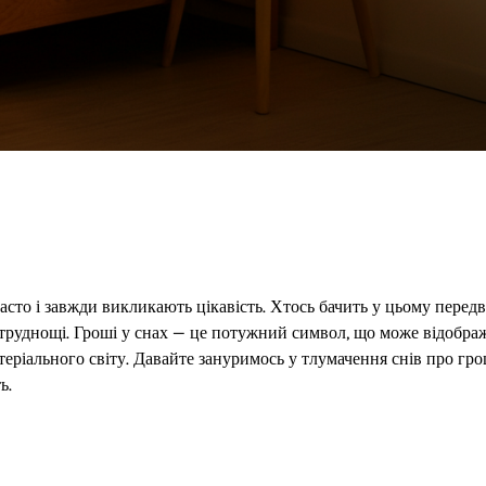
асто і завжди викликають цікавість. Хтось бачить у цьому передв
 труднощі. Гроші у снах — це потужний символ, що може відобра
теріального світу. Давайте зануримось у тлумачення снів про гро
ь.