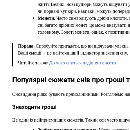
житті. Великі, нові купюри можуть віщувати у
чи порвані купюри, навпаки, можуть попередж
Монети:
Часто символізують дрібні клопоти, с
сні багато дрібних монет, це може вказувати н
головному. Золоті монети, однак, є позитивни
Порада:
Спробуйте пригадати, що ви відчували уві сні.
Ваші емоції — це найточніший індикатор значення сну.
Читайте також:
До чого сниться падіння з висоти
Популярні сюжети снів про гроші т
Сновидіння рідко бувають прямолінійними. Розглянемо найп
Знаходити гроші
Це один із найприємніших сюжетів. Такий сон часто віщує
Знайти гаманець з грошима:
Може означати н