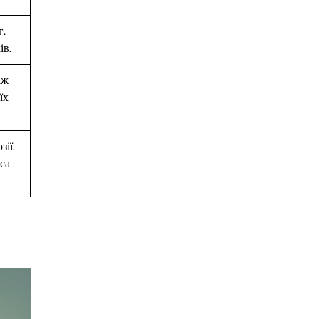
г.
ів.
іж
їх
ії.
са