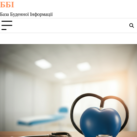
ББІ
Skip
to
База Буденної Інформації
content