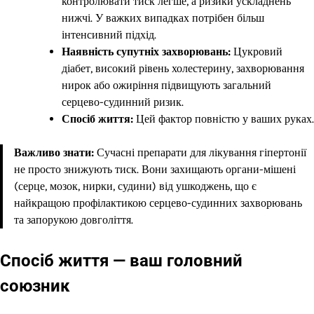
контролювати тиск легше, а ризики ускладнень
нижчі. У важких випадках потрібен більш
інтенсивний підхід.
Наявність супутніх захворювань:
Цукровий
діабет, високий рівень холестерину, захворювання
нирок або ожиріння підвищують загальний
серцево-судинний ризик.
Спосіб життя:
Цей фактор повністю у ваших руках.
Важливо знати:
Сучасні препарати для лікування гіпертонії
не просто знижують тиск. Вони захищають органи-мішені
(серце, мозок, нирки, судини) від ушкоджень, що є
найкращою профілактикою серцево-судинних захворювань
та запорукою довголіття.
Спосіб життя — ваш головний
союзник