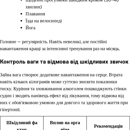
хвилин)
Плавання
Їзда на велосипеді
Йога
Головне — регулярність. Навіть невеликі, але постійні
навантаження кращі за інтенсивні тренування раз на місяць.
Контроль ваги та відмова від шкідливих звичок
Зайва вага створює додаткове навантаження на серце. Втрата
навіть кількох кілограмів може суттєво знизити показники
тиску. Куріння та зловживання алкоголем пошкоджують стінки
судин і зводять нанівець ефект від лікування, тому відмова від
них є обов’язковою умовою для довгого та здорового життя при
гіпертонії.
Шкідливий фа
Вплив на орга
Рекомендація
ктор
нізм