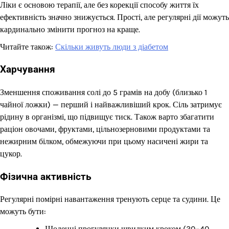
Ліки є основою терапії, але без корекції способу життя їх
ефективність значно знижується. Прості, але регулярні дії можуть
кардинально змінити прогноз на краще.
Читайте також:
Скільки живуть люди з діабетом
Харчування
Зменшення споживання солі до 5 грамів на добу (близько 1
чайної ложки) — перший і найважливіший крок. Сіль затримує
рідину в організмі, що підвищує тиск. Також варто збагатити
раціон овочами, фруктами, цільнозерновими продуктами та
нежирним білком, обмежуючи при цьому насичені жири та
цукор.
Фізична активність
Регулярні помірні навантаження тренують серце та судини. Це
можуть бути:
Щоденні прогулянки швидким кроком (30–40