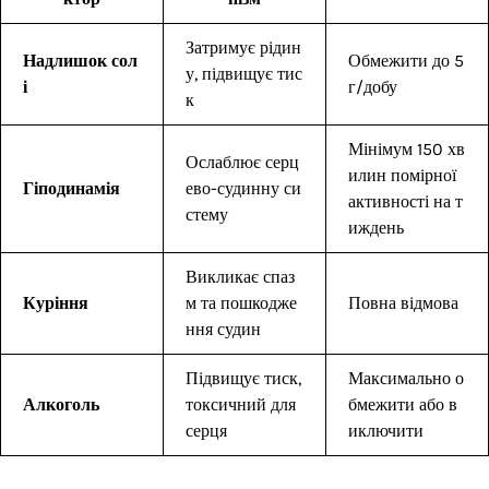
Затримує рідин
Надлишок сол
Обмежити до 5
у, підвищує тис
і
г/добу
к
Мінімум 150 хв
Ослаблює серц
илин помірної
Гіподинамія
ево-судинну си
активності на т
стему
иждень
Викликає спаз
Куріння
м та пошкодже
Повна відмова
ння судин
Підвищує тиск,
Максимально о
Алкоголь
токсичний для
бмежити або в
серця
иключити