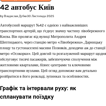
42 автобус Київ
by Владислав Дубко
30 Листопада 2025
Автобусний маршрут №42 є однією з найважливіших
транспортних артерій, що з’єднує значну частину лівобережного
Києва. Він пролягає від вулиці Митрополита Андрея
Шептицького, через станцію метро «Лівобережна», Дарницьку
площу та густонаселені масиви Позняків, доходячи аж до станції
метро «Осокорки». Цей довгий та розгалужений маршрут щодня
обслуговує тисячі пасажирів, забезпечуючи сполучення між
житловими кварталами, бізнес-центрами та ключовими
транспортними вузлами. Цей огляд допоможе вам детально
розібратися в його розкладі, зупинках та особливостях.
Графік та інтервали руху: як
спланувати поїздку