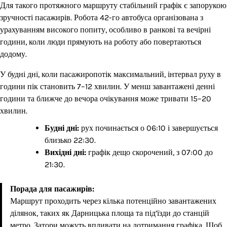
Для такого протяжного маршруту стабільний графік є запорукою
зручності пасажирів. Робота 42-го автобуса організована з
урахуванням високого попиту, особливо в ранкові та вечірні
години, коли люди прямують на роботу або повертаються
додому.
У будні дні, коли пасажиропотік максимальний, інтервал руху в
години пік становить 7–12 хвилин. У менш завантажені денні
години та ближче до вечора очікування може тривати 15–20
хвилин.
Будні дні:
рух починається о 06:10 і завершується
близько 22:30.
Вихідні дні:
графік дещо скорочений, з 07:00 до
21:30.
Порада для пасажирів:
Маршрут проходить через кілька потенційно завантажених
ділянок, таких як Дарницька площа та під’їзди до станцій
метро. Затори можуть впливати на дотримання графіка. Щоб