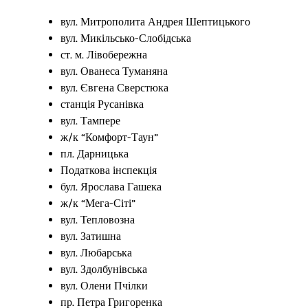
вул. Митрополита Андрея Шептицького
вул. Микільсько-Слобідська
ст. м. Лівобережна
вул. Ованеса Туманяна
вул. Євгена Сверстюка
станція Русанівка
вул. Тампере
ж/к “Комфорт-Таун”
пл. Дарницька
Податкова інспекція
бул. Ярослава Гашека
ж/к “Мега-Сіті”
вул. Тепловозна
вул. Затишна
вул. Любарська
вул. Здолбунівська
вул. Олени Пчілки
пр. Петра Григоренка