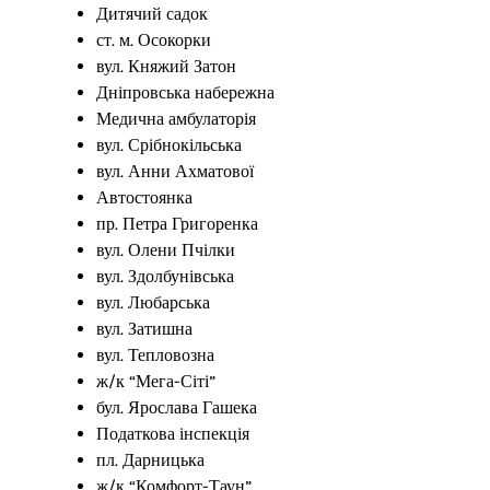
Дитячий садок
ст. м. Осокорки
вул. Княжий Затон
Дніпровська набережна
Медична амбулаторія
вул. Срібнокільська
вул. Анни Ахматової
Автостоянка
пр. Петра Григоренка
вул. Олени Пчілки
вул. Здолбунівська
вул. Любарська
вул. Затишна
вул. Тепловозна
ж/к “Мега-Сіті”
бул. Ярослава Гашека
Податкова інспекція
пл. Дарницька
ж/к “Комфорт-Таун”