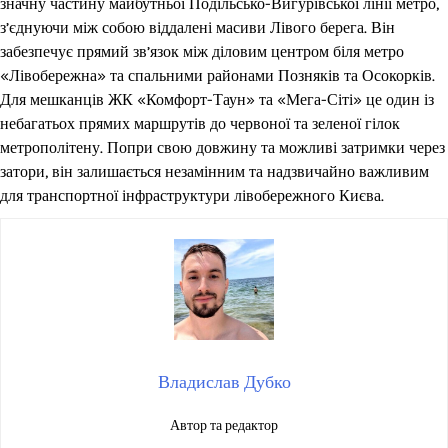
значну частину майбутньої Подільсько-Вигурівської лінії метро,
з’єднуючи між собою віддалені масиви Лівого берега. Він
забезпечує прямий зв’язок між діловим центром біля метро
«Лівобережна» та спальними районами Позняків та Осокорків.
Для мешканців ЖК «Комфорт-Таун» та «Мега-Сіті» це один із
небагатьох прямих маршрутів до червоної та зеленої гілок
метрополітену. Попри свою довжину та можливі затримки через
затори, він залишається незамінним та надзвичайно важливим
для транспортної інфраструктури лівобережного Києва.
Владислав Дубко
Автор та редактор