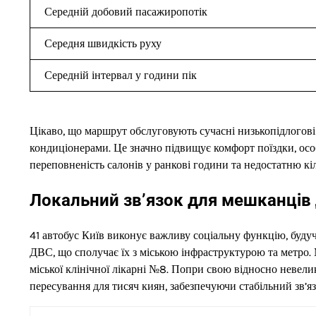
Середній добовий пасажиропотік
Середня швидкість руху
Середній інтервал у години пік
Цікаво, що маршрут обслуговують сучасні низькопідлогові
кондиціонерами. Це значно підвищує комфорт поїздки, осо
переповненість салонів у ранкові години та недостатню кіль
Локальний зв’язок для мешканців
41 автобус Київ виконує важливу соціальну функцію, буд
ДВС, що сполучає їх з міською інфраструктурою та метро. 
міської клінічної лікарні №8. Попри свою відносно невели
пересування для тисяч киян, забезпечуючи стабільний зв’я