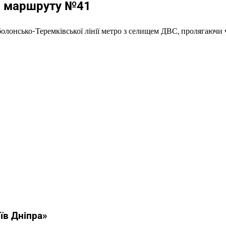
ки маршруту №41
болонсько-Теремківської лінії метро з селищем ДВС, пролягаючи 
їв Дніпра»