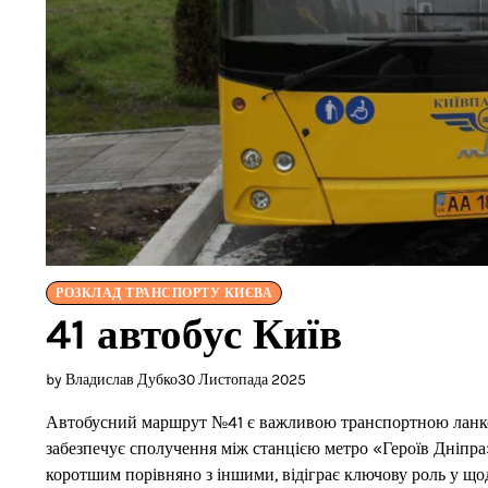
РОЗКЛАД ТРАНСПОРТУ КИЄВА
41 автобус Київ
by Владислав Дубко
30 Листопада 2025
Автобусний маршрут №41 є важливою транспортною ланко
забезпечує сполучення між станцією метро «Героїв Дніпра
коротшим порівняно з іншими, відіграє ключову роль у щод