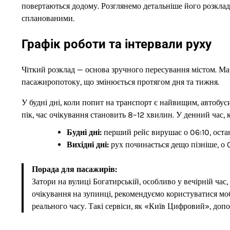
повертаються додому. Розглянемо детальніше його розклад
спланованими.
Графік роботи та інтервали руху
Чіткий розклад — основа зручного пересування містом. М
пасажиропотоку, що змінюється протягом дня та тижня.
У будні дні, коли попит на транспорт є найвищим, автобус
пік, час очікування становить 8–12 хвилин. У денний час,
Будні дні:
перший рейс вирушає о 06:10, остан
Вихідні дні:
рух починається дещо пізніше, о 0
Порада для пасажирів:
Затори на вулиці Богатирській, особливо у вечірній ча
очікування на зупинці, рекомендуємо користуватися мо
реального часу. Такі сервіси, як «Київ Цифровий», допо