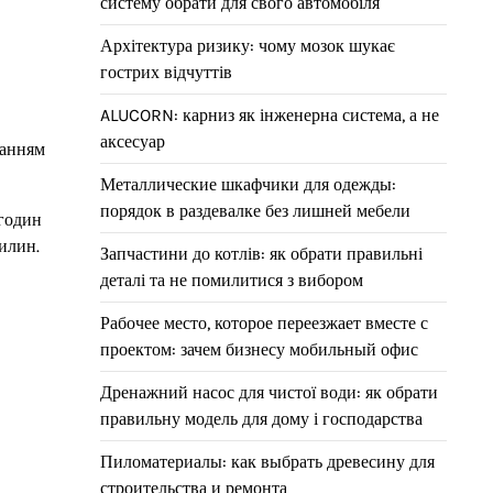
систему обрати для свого автомобіля
Архітектура ризику: чому мозок шукає
гострих відчуттів
ALUCORN: карниз як інженерна система, а не
аксесуар
ванням
Металлические шкафчики для одежды:
порядок в раздевалке без лишней мебели
 годин
вилин.
Запчастини до котлів: як обрати правильні
деталі та не помилитися з вибором
Рабочее место, которое переезжает вместе с
проектом: зачем бизнесу мобильный офис
Дренажний насос для чистої води: як обрати
правильну модель для дому і господарства
Пиломатериалы: как выбрать древесину для
строительства и ремонта