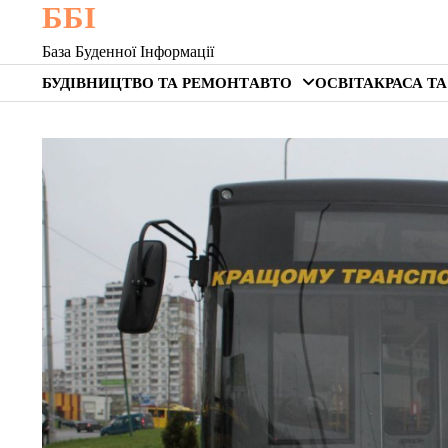
ББІ
Skip
to
База Буденної Інформації
content
БУДІВНИЦТВО ТА РЕМОНТ
АВТО
ОСВІТА
КРАСА ТА