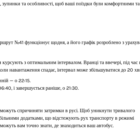
, зупинки та особливості, щоб ваші поїздки були комфортними та
аршрут №41 функціонує щодня, а його графік розроблено з ураху
и курсують з оптимальним інтервалом. Вранці та ввечері, під час
 коли навантаження спадає, інтервал може збільшуватися до 20 х
ній — о 22:15.
6:40, і завершується раніше, о 21:30.
с, можуть спричиняти затримки в русі. Щоб уникнути тривалого
більними додатками, що відстежують рух транспорту в режимі
можуть вам точно знати, де знаходиться ваш автобус.