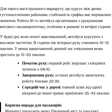
Для такого магістрального маршруту, що курсує між двома
густонаселеними районами, стабільність графіка має вирішальне
значення. Робота 91-го автобуса організована з урахуванням
високого пасажиропотоку, особливо в ранкові та вечірні години.
У будні дні, коли попит максимальний, автобуси курсують з
високою частотою. В години пік інтервал руху становить 10–12
хвилин. У менш завантажений денний час очікування може
зростати до 15–20 хвилин.
Початок руху:
перший рейс вирушає з кінцевих
зупинок о 06:10.
Завершення руху:
останні автобуси закінчують
роботу близько 22:30.
Середній час у дорозі:
повний шлях від однієї
кінцевої до іншої триває приблизно 35–45 хвилин.
Корисна порада для пасажирів:
Маршрут проходить через Південний міст та проспект