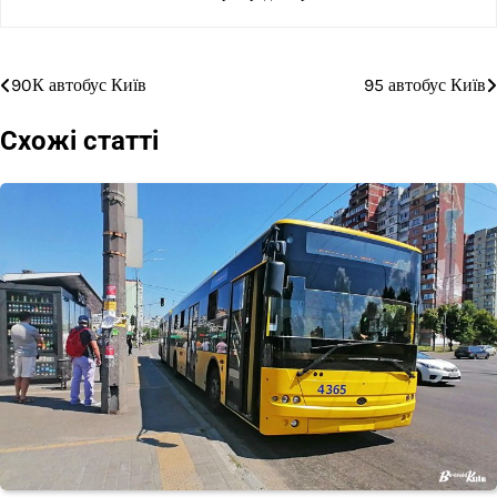
90К автобус Київ
95 автобус Київ
Навігація
записів
Схожі статті