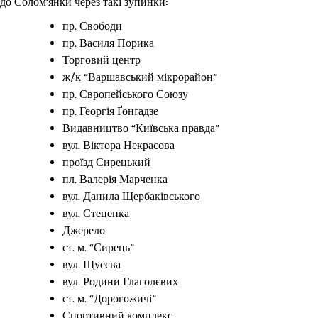
до Солом’янки через такі зупинки:
пр. Свободи
пр. Василя Порика
Торговий центр
ж/к “Варшавський мікрорайон”
пр. Європейського Союзу
пр. Георгія Ґонґадзе
Видавництво “Київська правда”
вул. Віктора Некрасова
проїзд Сирецький
пл. Валерія Марченка
вул. Данила Щербаківського
вул. Стеценка
Джерело
ст. м. “Сирець”
вул. Щусєва
вул. Родини Глаголєвих
ст. м. “Дорогожичі”
Спортивний комплекс