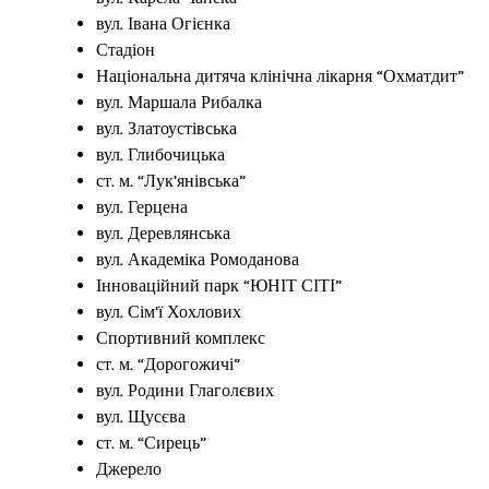
вул. Івана Огієнка
Стадіон
Національна дитяча клінічна лікарня “Охматдит”
вул. Маршала Рибалка
вул. Златоустівська
вул. Глибочицька
ст. м. “Лук’янівська”
вул. Герцена
вул. Деревлянська
вул. Академіка Ромоданова
Інноваційний парк “ЮНІТ СІТІ”
вул. Сім’ї Хохлових
Спортивний комплекс
ст. м. “Дорогожичі”
вул. Родини Глаголєвих
вул. Щусєва
ст. м. “Сирець”
Джерело