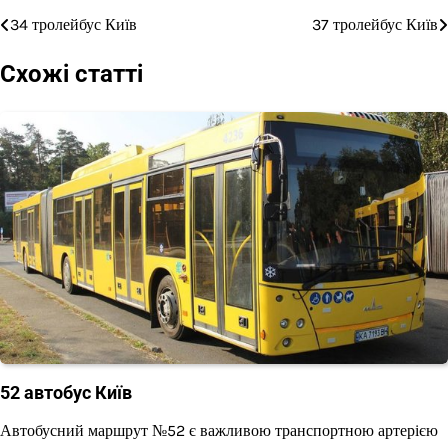
34 тролейбус Київ
37 тролейбус Київ
Навігація
записів
Схожі статті
52 автобус Київ
Автобусний маршрут №52 є важливою транспортною артерією