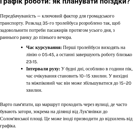
Графік роботи: як планувати поїздки?
Передбачуваність — ключовий фактор для громадського
транспорту. Розклад 35-го тролейбуса розроблено так, щоб
задовольнити потреби пасажирів протягом усього дня, з
раннього ранку до пізнього вечора.
Час курсування:
Перші тролейбуси виходять на
лінію о 05:45, а останні завершують роботу близько
23:15.
Інтервали руху:
У будні дні, особливо в години пік,
час очікування становить 10–15 хвилин. У вихідні
та міжпіковий час він може збільшуватися до 15–20
хвилин.
Варто пам’ятати, що маршрут проходить через вулиці, де часто
бувають затори, зокрема на ділянці від Лук’янівки до
Солом’янської площі. Це може іноді призводити до відхилень від
графіка.