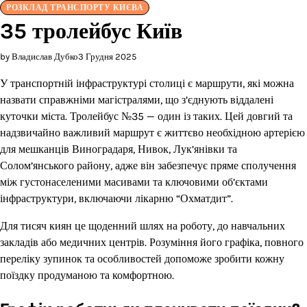
РОЗКЛАД ТРАНСПОРТУ КИЄВА
35 тролейбус Київ
by Владислав Дубко
3 Грудня 2025
У транспортній інфраструктурі столиці є маршрути, які можна
назвати справжніми магістралями, що з’єднують віддалені
куточки міста. Тролейбус №35 — один із таких. Цей довгий та
надзвичайно важливий маршрут є життєво необхідною артерією
для мешканців Виноградаря, Нивок, Лук’янівки та
Солом’янського району, адже він забезпечує пряме сполучення
між густонаселеними масивами та ключовими об’єктами
інфраструктури, включаючи лікарню “Охматдит”.
Для тисяч киян це щоденний шлях на роботу, до навчальних
закладів або медичних центрів. Розуміння його графіка, повного
переліку зупинок та особливостей допоможе зробити кожну
поїздку продуманою та комфортною.