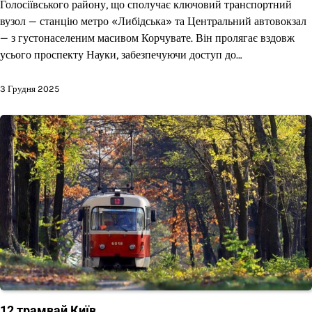
Голосіївського району, що сполучає ключовий транспортний
вузол — станцію метро «Либідська» та Центральний автовокзал
— з густонаселеним масивом Корчувате. Він пролягає вздовж
усього проспекту Науки, забезпечуючи доступ до…
3 Грудня 2025
12 трамвай Київ