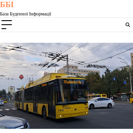
ББІ
Skip
to
База Буденної Інформації
content