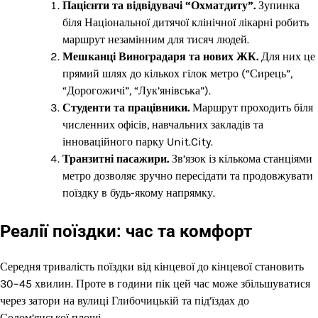
Пацієнти та відвідувачі “Охматдиту”.
Зупинка
біля Національної дитячої клінічної лікарні робить
маршрут незамінним для тисяч людей.
Мешканці Виноградаря та нових ЖК.
Для них це
прямий шлях до кількох гілок метро (“Сирець”,
“Дорогожичі”, “Лук’янівська”).
Студенти та працівники.
Маршрут проходить біля
численних офісів, навчальних закладів та
інноваційного парку Unit.City.
Транзитні пасажири.
Зв’язок із кількома станціями
метро дозволяє зручно пересідати та продовжувати
поїздку в будь-якому напрямку.
Реалії поїздки: час та комфорт
Середня тривалість поїздки від кінцевої до кінцевої становить
30–45 хвилин. Проте в години пік цей час може збільшуватися
через затори на вулиці Глибочицькій та під’їздах до
Солом’янської площі.