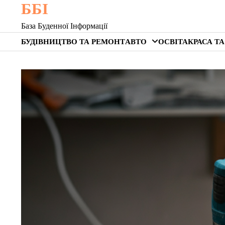
ББІ
Skip
to
База Буденної Інформації
content
БУДІВНИЦТВО ТА РЕМОНТ
АВТО
ОСВІТА
КРАСА ТА