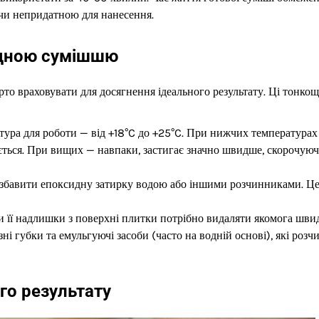
ючи непридатною для нанесення.
идною сумішшю
рто враховувати для досягнення ідеального результату. Ці тонкощ
ура для роботи — від +18°C до +25°C. При нижчих температурах
ьшується. При вищих — навпаки, застигає значно швидше, скорочуюч
озбавити епоксидну затирку водою або іншими розчинниками. Ц
и її надлишки з поверхні плитки потрібно видаляти якомога шви
і губки та емульгуючі засоби (часто на водній основі), які роз
го результату