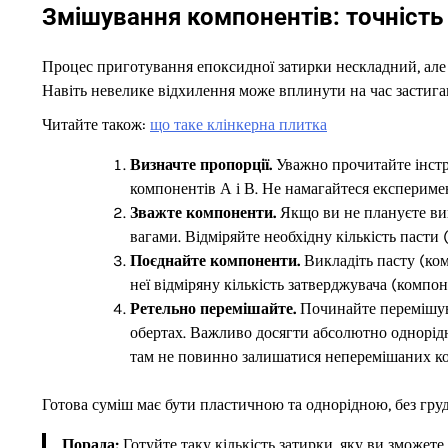
Змішування компонентів: точність 
Процес приготування епоксидної затирки нескладний, але
Навіть невелике відхилення може вплинути на час застиганн
Читайте також:
що таке клінкерна плитка
Визначте пропорції.
Уважно прочитайте інстр
компонентів А і В. Не намагайтеся експериме
Зважте компоненти.
Якщо ви не плануєте ви
вагами. Відміряйте необхідну кількість пасти
Поєднайте компоненти.
Викладіть пасту (ком
неї відміряну кількість затверджувача (компон
Ретельно перемішайте.
Починайте перемішув
обертах. Важливо досягти абсолютно однорідно
там не повинно залишатися неперемішаних ко
Готова суміш має бути пластичною та однорідною, без груд
Порада:
Готуйте таку кількість затирки, яку ви зможете