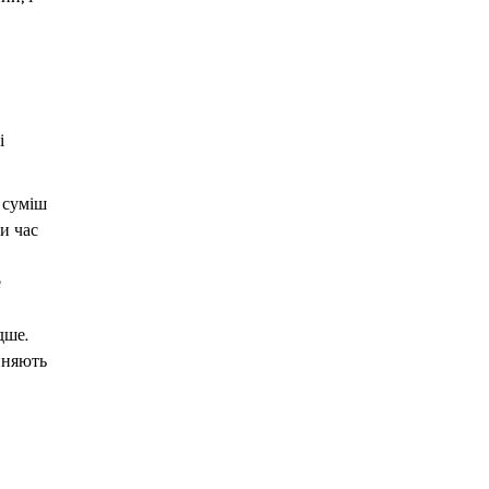
і
 суміш
и час
е
дше.
чиняють