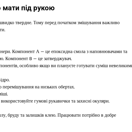
о мати під рукою
швидко твердне. Тому перед початком змішування важливо
ти.
йнери. Компонент А — це епоксидна смола з наповнювачами та
ю. Компонент B — це затверджувач.
понентів, особливо якщо ви плануєте готувати суміш невеликим
ідро.
 перемішування на низьких обертах.
іші.
використовуйте гумові рукавички та захисні окуляри.
лу, бруду та залишків клею. Працювати потрібно в добре