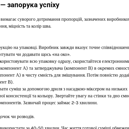
— запорука успіху
 вимагає суворого дотримання пропорцій, зазначених виробнико
я, міцність та колір шва.
укцію на упаковці. Виробник завжди вказує точне співвідношен
нтувати чи додавати щось «на око».
користовувати всю упаковку одразу, скористайтеся електронним
 (компонент А) та затверджувача (компонент В) в окремих ємност
понент А) в чисту ємність для змішування. Потім повністю дода
ент В).
ати суміш за допомогою дриля з насадкою-міксером на низьких
ї консистенції та кольору. Звертайте увагу на стінки та дно ємн
мпонентів. Зазвичай процес займає 2-3 хвилини.
очок чи розводів.
 використати за 40-50 хвилин. Час життя готової суміші обмежен