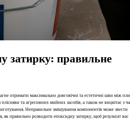
у затирку: правильне
рагне отримати максимально довговічні та естетичні шви між пл
я плісняви та агресивних мийних засобів, а також не вицвітає з ч
приготування. Неправильне змішування компонентів може звести
ся, як правильно розводити епоксидну затирку, щоб результат вас