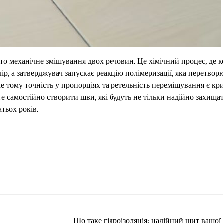
то механічне змішування двох речовин. Це хімічний процес, де 
лір, а затверджувач запускає реакцію полімеризації, яка перетвор
 тому точність у пропорціях та ретельність перемішування є кр
 самостійно створити шви, які будуть не тільки надійно захища
тьох років.
Що таке гідроізоляція: надійний щит вашої 