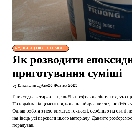
БУДІВНИЦТВО ТА РЕМОНТ
Як розводити епоксидн
приготування суміші
by Владислав Дубко
26 Жовтня 2025
Епоксидна затирка — це вибір професіоналів та тих, хто п
На відміну від цементної, вона не вбирає вологу, не боїтьс
Однак робота з нею вимагає точності, особливо на етапі 
нанівець усі переваги цього матеріалу. Давайте розберемо
порадував.