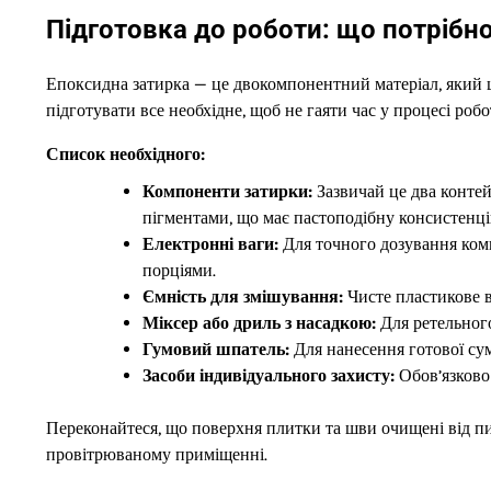
Підготовка до роботи: що потрібн
Епоксидна затирка — це двокомпонентний матеріал, який 
підготувати все необхідне, щоб не гаяти час у процесі робо
Список необхідного:
Компоненти затирки:
Зазвичай це два конте
пігментами, що має пастоподібну консистенці
Електронні ваги:
Для точного дозування ком
порціями.
Ємність для змішування:
Чисте пластикове в
Міксер або дриль з насадкою:
Для ретельного
Гумовий шпатель:
Для нанесення готової сум
Засоби індивідуального захисту:
Обов’язково 
Переконайтеся, що поверхня плитки та шви очищені від пи
провітрюваному приміщенні.