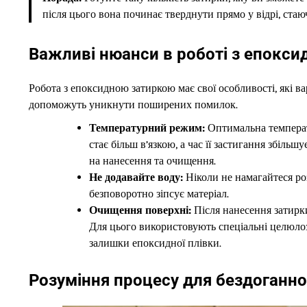
після цього вона починає тверднути прямо у відрі, ста
Важливі нюанси в роботі з епокс
Робота з епоксидною затиркою має свої особливості, які ва
допоможуть уникнути поширених помилок.
Температурний режим:
Оптимальна температ
стає більш в’язкою, а час її застигання збіл
на нанесення та очищення.
Не додавайте воду:
Ніколи не намагайтеся р
безповоротно зіпсує матеріал.
Очищення поверхні:
Після нанесення затирк
Для цього використовують спеціальні целюлозн
залишки епоксидної плівки.
Розуміння процесу для бездоганно