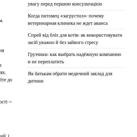
увагу перед першою консультацією
Когда питомец «загрустил»: почему
м.
ветеринарная клиника не ждет аванса
Спрей від бліх для котів: як використовувати
засіб уважно й без зайвого стресу
ня
Грузчики: как выбрать надёжную компанию
и не переплатить
и
ях.
Як батькам обрати медичний заклад для
йте до
дитини
ості —
ий, і