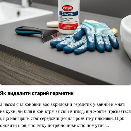
Як видалити старий герметик
З часом силіконовий або акриловий герметик у ванній кімнаті,
на кухні чи біля вікон втрачає свій вигляд: він жовтіє, тріскається
і, що найгірше, стає середовищем для розвитку плісняви. Щоб
оновити шов, спочатку потрібно повністю позбутися…