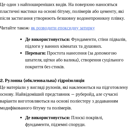
Це один з найпоширеніших видів. На поверхню наносяться
пластичні мастики на основі бітуму, полімерів або цементу, які
після застигання утворюють безшовну водонепроникну плівку.
Читайте також:
як розводити епоксидну затирку
Де використовується:
Фундаменти, стіни підвалів,
підлоги у ванних кімнатах та душових.
Переваги:
Простота нанесення (за допомогою
шпателя, щітки або валика), створення суцільного
покриття без стиків.
2. Рулонна (обклеювальна) гідроізоляція
Це матеріали у вигляді рулонів, які наклеюються на підготовлену
основу. Найвідоміший представник — руберойд, але сучасні
варіанти виготовляються на основі поліестеру з додаванням
модифікованого бітуму та полімерів.
Де використовується:
Плоскі покрівлі,
фундаменти, підземні споруди.