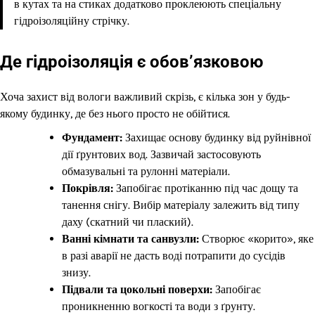
в кутах та на стиках додатково проклеюють спеціальну
гідроізоляційну стрічку.
Де гідроізоляція є обов’язковою
Хоча захист від вологи важливий скрізь, є кілька зон у будь-
якому будинку, де без нього просто не обійтися.
Фундамент:
Захищає основу будинку від руйнівної
дії ґрунтових вод. Зазвичай застосовують
обмазувальні та рулонні матеріали.
Покрівля:
Запобігає протіканню під час дощу та
танення снігу. Вибір матеріалу залежить від типу
даху (скатний чи плаский).
Ванні кімнати та санвузли:
Створює «корито», яке
в разі аварії не дасть воді потрапити до сусідів
знизу.
Підвали та цокольні поверхи:
Запобігає
проникненню вогкості та води з ґрунту.