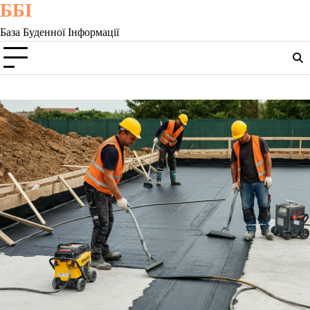
ББІ
Skip
to
База Буденної Інформації
content