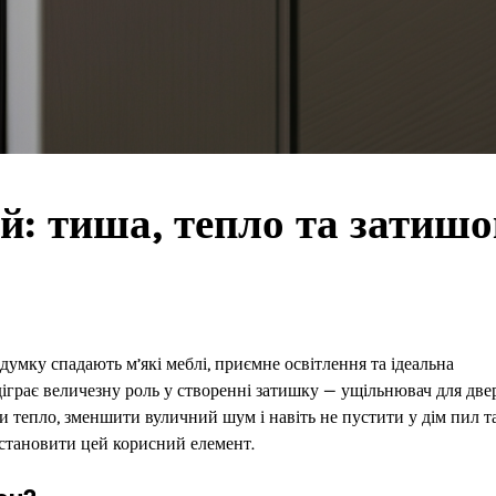
й: тиша, тепло та затишо
умку спадають м’які меблі, приємне освітлення та ідеальна
діграє величезну роль у створенні затишку — ущільнювач для две
ти тепло, зменшити вуличний шум і навіть не пустити у дім пил т
встановити цей корисний елемент.