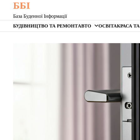
ББІ
Skip
to
База Буденної Інформації
content
БУДІВНИЦТВО ТА РЕМОНТ
АВТО
ОСВІТА
КРАСА ТА