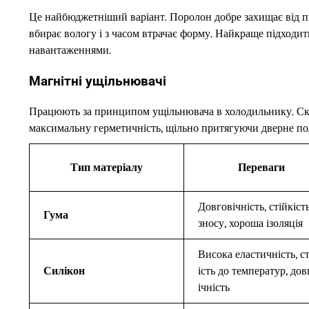
Це найбюджетніший варіант. Поролон добре захищає від пил
вбирає вологу і з часом втрачає форму. Найкраще підходи
навантаженнями.
Магнітні ущільнювачі
Працюють за принципом ущільнювача в холодильнику. Скла
максимальну герметичність, щільно притягуючи дверне пол
Тип матеріалу
Переваги
Довговічність, стійкіст
Гума
зносу, хороша ізоляція
Висока еластичність, с
Силікон
ість до температур, дов
ічність