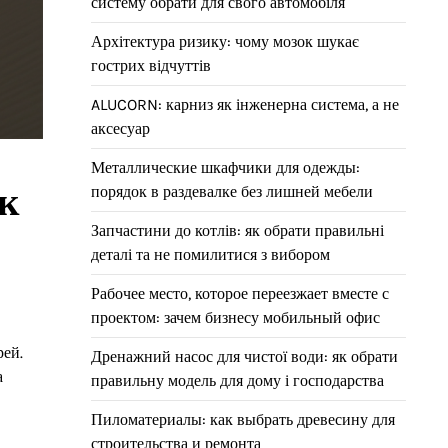
систему обрати для свого автомобіля
Архітектура ризику: чому мозок шукає
гострих відчуттів
ALUCORN: карниз як інженерна система, а не
аксесуар
Металлические шкафчики для одежды:
к
порядок в раздевалке без лишней мебели
Запчастини до котлів: як обрати правильні
деталі та не помилитися з вибором
Рабочее место, которое переезжает вместе с
проектом: зачем бизнесу мобильный офис
рей.
Дренажний насос для чистої води: як обрати
а
правильну модель для дому і господарства
Пиломатериалы: как выбрать древесину для
строительства и ремонта