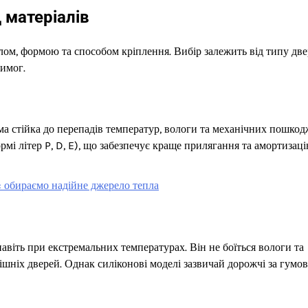
 матеріалів
алом, формою та способом кріплення. Вибір залежить від типу дв
вимог.
а стійка до перепадів температур, вологи та механічних пошкод
мі літер P, D, E), що забезпечує краще прилягання та амортизаці
 обираємо надійне джерело тепла
навіть при екстремальних температурах. Він не боїться вологи та
шніх дверей. Однак силіконові моделі зазвичай дорожчі за гумові