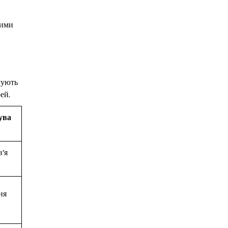
ними
чують
ей.
ува
в’я
ня