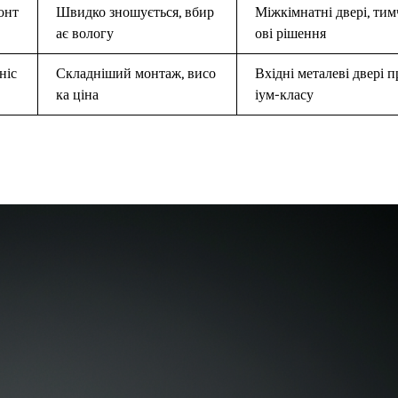
онт
Швидко зношується, вбир
Міжкімнатні двері, тим
ає вологу
ові рішення
ніс
Складніший монтаж, висо
Вхідні металеві двері 
ка ціна
іум-класу