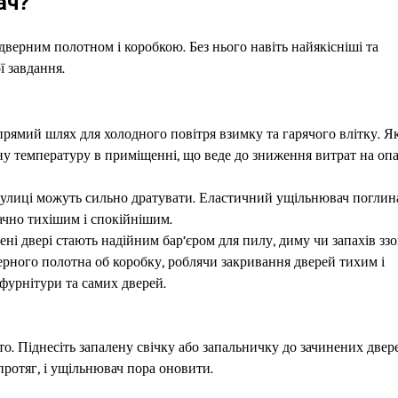
ач?
верним полотном і коробкою. Без нього навіть найякісніші та
ї завдання.
ямий шлях для холодного повітря взимку та гарячого влітку. Я
ну температуру в приміщенні, що веде до зниження витрат на оп
з вулиці можуть сильно дратувати. Еластичний ущільнювач поглин
ачно тихішим і спокійнішим.
ні двері стають надійним бар’єром для пилу, диму чи запахів ззо
рного полотна об коробку, роблячи закривання дверей тихим і
фурнітури та самих дверей.
о. Піднесіть запалену свічку або запальничку до зачинених двер
протяг, і ущільнювач пора оновити.