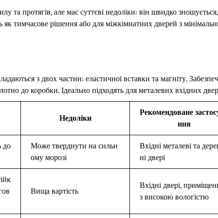
у та протягів, але має суттєві недоліки: він швидко зношується,
ть як тимчасове рішення або для міжкімнатних дверей з мінімаль
даються з двох частин: еластичної вставки та магніту. Забезпе
отно до коробки. Ідеально підходять для металевих вхідних двер
Рекомендоване застос
Недоліки
ння
ь до
Може тверднути на сильн
Вхідні металеві та дере
ому морозі
ні двері
тійк
Вхідні двері, приміщен
гов
Вища вартість
з високою вологістю