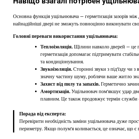
Навіщо взагалі потрібен ущільнюв
Основна функція ущільнювача — герметизація зазорів між д
найнадійніші двері не зможуть повноцінно виконувати сво
Головні переваги використання ущільнювача:
Теплоізоляція.
Щілини навколо дверей — це пр
герметизація допомагає підтримувати стабіль
та кондиціонування.
Звукоізоляція.
Сторонні звуки з під’їзду чи 
значну частину шуму, роблячи ваше житло зн
Захист від пилу та запахів.
Герметично зачине
Амортизація.
Ущільнювач пом’якшує удар две
плавним. Це також продовжує термін служби 
Порада від експерта:
Перевірити необхідність заміни ущільнювача дуже прост
периметру. Якщо полум’я коливається, це означає, що є 