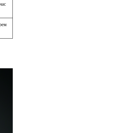
час
прем