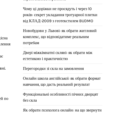
Чому ці доріжки не просядуть і через 10
років: секрет укладання тротуарної плитки
від КЛАД-2009 з геотекстилем BUDMO
Новобудови у Львові: як обрати житловий
комплекс, що відповідатиме реальним
кісна
потребам
алення
Двері міжкімнатні скляні: як обрати між
ає
естетикою і практичністю
вні.
Перегородки зі скла на замовлення
Онлайн школа англійської: як обрати формат
навчання, що дасть реальний результат
Функціональні особливості пічних дверцят
ей по
без скла
Як обрати психолога онлайн: на що звернути