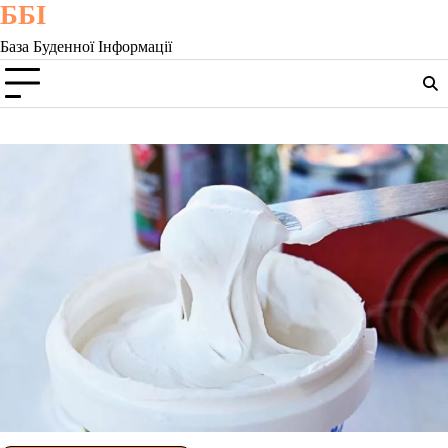
ББІ
Skip
to
База Буденної Інформації
content