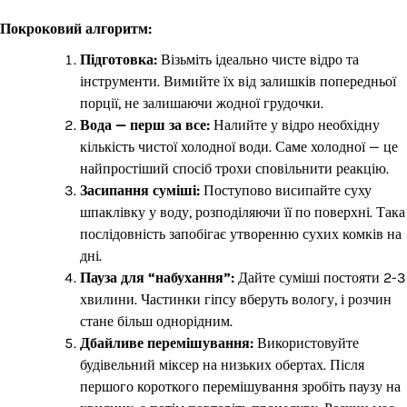
Покроковий алгоритм:
Підготовка:
Візьміть ідеально чисте відро та
інструменти. Вимийте їх від залишків попередньої
порції, не залишаючи жодної грудочки.
Вода — перш за все:
Налийте у відро необхідну
кількість чистої холодної води. Саме холодної — це
найпростіший спосіб трохи сповільнити реакцію.
Засипання суміші:
Поступово висипайте суху
шпаклівку у воду, розподіляючи її по поверхні. Така
послідовність запобігає утворенню сухих комків на
дні.
Пауза для “набухання”:
Дайте суміші постояти 2-3
хвилини. Частинки гіпсу вберуть вологу, і розчин
стане більш однорідним.
Дбайливе перемішування:
Використовуйте
будівельний міксер на низьких обертах. Після
першого короткого перемішування зробіть паузу на