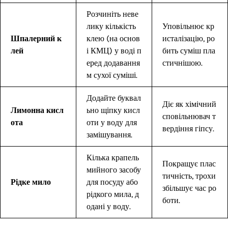
Розчиніть неве
лику кількість
Уповільнює кр
Шпалерний к
клею (на основ
исталізацію, ро
лей
і КМЦ) у воді п
бить суміш пла
еред додавання
стичнішою.
м сухої суміші.
Додайте буквал
Діє як хімічний
Лимонна кисл
ьно щіпку кисл
сповільнювач т
ота
оти у воду для
вердіння гіпсу.
замішування.
Кілька крапель
Покращує плас
мийного засобу
тичність, трохи
Рідке мило
для посуду або
збільшує час ро
рідкого мила, д
боти.
одані у воду.