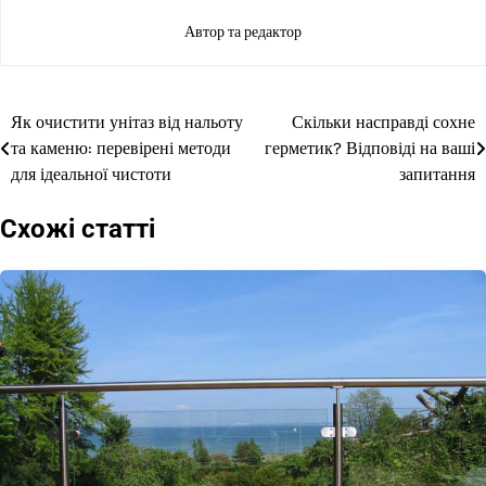
Автор та редактор
Як очистити унітаз від нальоту
Скільки насправді сохне
Навігація
та каменю: перевірені методи
герметик? Відповіді на ваші
записів
для ідеальної чистоти
запитання
Схожі статті