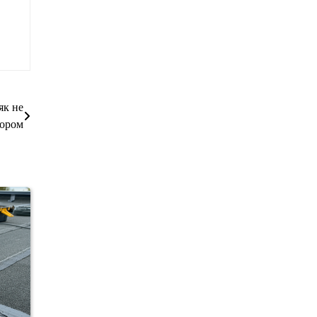
як не
бором