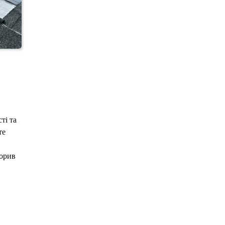
ті та
те
Порив