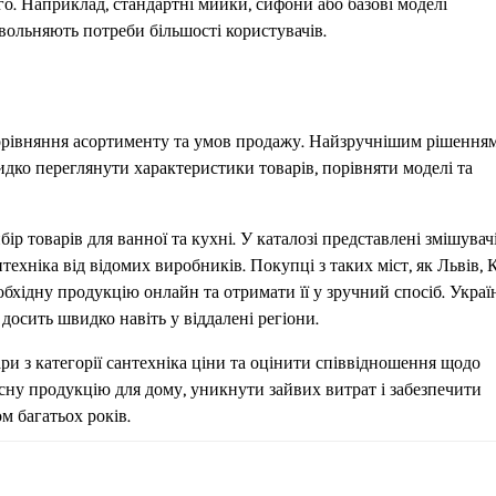
. Наприклад, стандартні мийки, сифони або базові моделі
вольняють потреби більшості користувачів.
 порівняння асортименту та умов продажу. Найзручнішим рішення
идко переглянути характеристики товарів, порівняти моделі та
товарів для ванної та кухні. У каталозі представлені змішувачі
нтехніка від відомих виробників. Покупці з таких міст, як Львів, К
обхідну продукцію онлайн та отримати її у зручний спосіб. Украї
досить швидко навіть у віддалені регіони.
и з категорії сантехніка ціни та оцінити співвідношення щодо
сну продукцію для дому, уникнути зайвих витрат і забезпечити
 багатьох років.