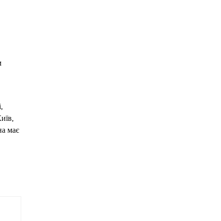
м
,
иїв,
на має