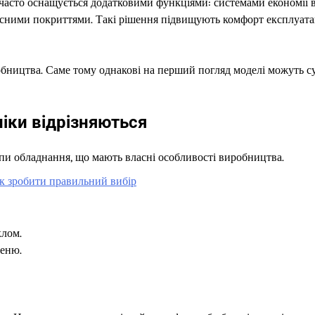
часто оснащується додатковими функціями: системами економії 
ними покриттями. Такі рішення підвищують комфорт експлуатац
обництва. Саме тому однакові на перший погляд моделі можуть с
хніки відрізняються
ипи обладнання, що мають власні особливості виробництва.
як зробити правильний вибір
клом.
меню.