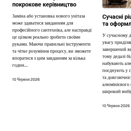
покрокове керівництво
Сучасні р
Заміна або установка нового унітаза
та оформл
може здаватися завданням для
професійного сантехніка, але насправді
У сучасному д
це цілком реально зробити своїми
увагу приділя
руками. Маючи правильні інструменти
завершений в
та чітке розуміння процесу, ви зможете
тому дедалі б
впоратися з цим завданням за кілька
набувають алю
годин.…
поєднують у с
та довговічні
10 Червня 2026
алюмінієвого
широкий вибі
10 Червня 2026