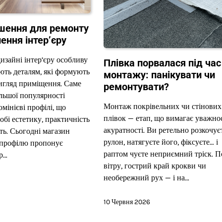
ішення для ремонту
ення інтер’єру
изайні інтер’єру особливу
Плівка порвалася під час
ють деталям, які формують
монтажу: панікувати чи
игляд приміщення. Саме
ремонтувати?
ільшої популярності
Монтаж покрівельних чи стінових
мінієві профілі, що
плівок — етап, що вимагає уважнос
обі естетику, практичність
акуратності. Ви ретельно розкочує
сть. Сьогодні магазин
рулон, натягуєте його, фіксуєте… і
 профілю пропонує
раптом чуєте неприємний тріск. 
р…
вітру, гострий край крокви чи
необережний рух — і на…
10 Червня 2026