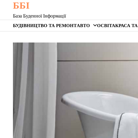
ББІ
Skip
to
База Буденної Інформації
content
БУДІВНИЦТВО ТА РЕМОНТ
АВТО
ОСВІТА
КРАСА ТА