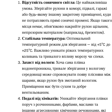
Відсутність сонячного світла:
Це найважливіша
умова. Зберігайте рулони в коморі, підвалі, гаражі
або будь-якому іншому закритому приміщенні, куди
не потрапляють прямі сонячні промені. Якщо такого
місця немає, обов’язково накрийте рулон щільним,
непрозорим матеріалом (наприклад, брезентом).
Стабільна температура:
Оптимальний
температурний режим для зберігання — від +5°C до
+25°C. Важливо уникати різких температурних
коливань та тривалого впливу морозу чи спеки.
Захист від вологи:
Хоча сама плівка
водонепроникна, тривале зберігання у вологому
середовищі може спровокувати появу плісняви між
шарами, якщо рулон був змотаний вологим.
Приміщення має бути сухим та добре
вентильованим.
Подалі від хімікатів:
Уникайте зберігання плівки
поруч з розчинниками, фарбами, маслами та
іншими агресивними хімічними речовинами, які