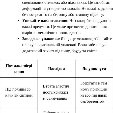
спеціальних стелажах або підставках. Це запобігає
деформації та утворенню заломів. Не кладіть рулони
безпосередньо на бетонну або земляну підлогу.
Уникайте навантаження:
Не складайте на рулони
важкі предмети. Це може призвести до злипання
шарів та механічних пошкоджень.
Заводська упаковка:
Якщо це можливо, зберігайте
плівку в оригінальній упаковці. Вона забезпечує
додатковий захист від пилу, бруду та світла.
Помилка збері
Наслідки
Як уникнути
гання
Зберігати в тем
Втрата еластич
Під прямим со
ному приміщен
ності, крихкіст
нячним світлом
ні або під навіс
ь, руйнування
ом/брезентом
Деформація ни