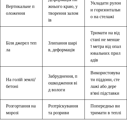
Укладати рулон
Вертикальне п
жнього краю, у
и горизонтальн
оложення
творення залом
о на стелажі
ів
Тримати на від
стані не менше
Біля джерел теп
Злипання шарі
1 метра від опал
ла
в, деформація
ювальних прил
адів
Використовува
Забруднення, п
На голій землі/
ти піддони, сте
ошкодження ві
бетоні
лажі або дере
д вологи
в’яні підставки
Розгортання на
Розтріскування
Попередньо ви
морозі
та розриви
тримати в теплі