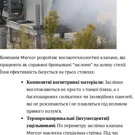
Компанія Mercor розробляє високотехнологічні клапани, які
працюють як справжні броньовані “заслони” на шляху стихії.
Їхня ефективність базується на трьох стовпах:
Композитні вогнетривкі матеріали:
Заслінки
виготовляються не просто з тонкої бляхи, а з
багатошарових силікатних чи ізоляційних панелей,
які не розсипаються і не плавляться під впливом
прямого полум’я.
Терморозширювальні (інтумесцентні)
ущільнювачі:
По периметру заслінки клапана
Mercor наклеєна спеціальна стрічка. Під час