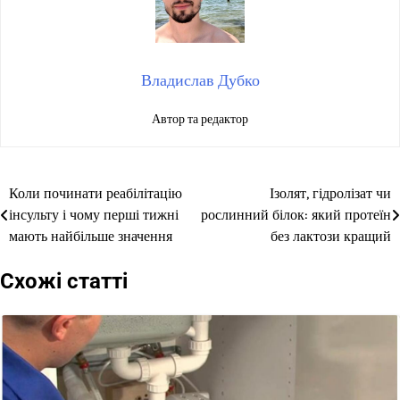
Владислав Дубко
Автор та редактор
Коли починати реабілітацію
Ізолят, гідролізат чи
Навігація
інсульту і чому перші тижні
рослинний білок: який протеїн
записів
мають найбільше значення
без лактози кращий
Схожі статті