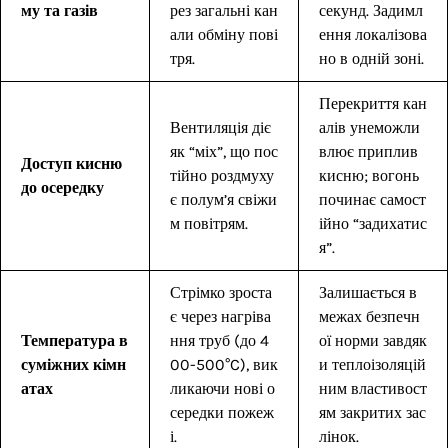
му та газів
рез загальні кан
секунд. Задимл
али обміну пові
ення локалізова
тря.
но в одній зоні.
Перекриття кан
Вентиляція діє
алів унеможли
як “міх”, що пос
влює приплив
Доступ кисню
тійно роздмуху
кисню; вогонь
до осередку
є полум’я свіжи
починає самост
м повітрям.
ійно “задихатис
я”.
Стрімко зроста
Залишається в
є через нагріва
межах безпечн
Температура в
ння труб (до 4
ої норми завдяк
суміжних кімн
00-500°C), вик
и теплоізоляцій
атах
ликаючи нові о
ним властивост
середки пожеж
ям закритих зас
і.
лінок.