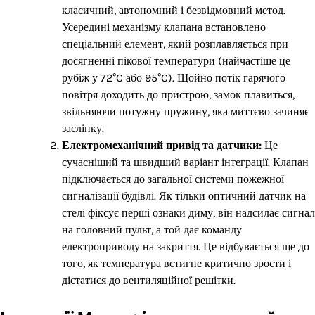
класичний, автономний і безвідмовний метод.
Усередині механізму клапана встановлено
спеціальний елемент, який розплавляється при
досягненні пікової температури (найчастіше це
рубіж у 72°C або 95°C). Щойно потік гарячого
повітря доходить до пристрою, замок плавиться,
звільняючи потужну пружину, яка миттєво зачиняє
заслінку.
Електромеханічний привід та датчики:
Це
сучасніший та швидший варіант інтеграції. Клапан
підключається до загальної системи пожежної
сигналізації будівлі. Як тільки оптичний датчик на
стелі фіксує перші ознаки диму, він надсилає сигнал
на головний пульт, а той дає команду
електроприводу на закриття. Це відбувається ще до
того, як температура встигне критично зрости і
дістатися до вентиляційної решітки.