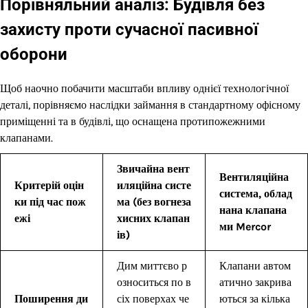
Порівняльний аналіз: Будівля без
захисту проти сучасної пасивної
оборони
Щоб наочно побачити масштаби впливу однієї технологічної
деталі, порівняємо наслідки займання в стандартному офісному
приміщенні та в будівлі, що оснащена протипожежними
клапанами.
Звичайна вент
Вентиляційна
Критерій оцін
иляційна систе
система, облад
ки під час пож
ма (без вогнеза
нана клапана
ежі
хисних клапан
ми Mercor
ів)
Дим миттєво р
Клапани автом
озноситься по в
атично закрива
Поширення ди
сіх поверхах че
ються за кілька