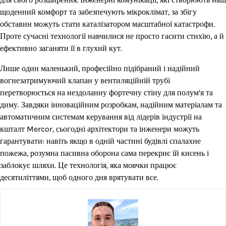
щоденний комфорт та забезпечують мікроклімат, за збігу
обставин можуть стати каталізатором масштабної катастрофи.
Проте сучасні технології навчилися не просто гасити стихію, а й
ефективно заганяти її в глухий кут.
Лише один маленький, професійно підібраний і надійний
вогнезатримуючий клапан у вентиляційній трубі
перетворюється на нездоланну фортечну стіну для полум’я та
диму. Завдяки інноваційним розробкам, надійним матеріалам та
автоматичним системам керування від лідерів індустрії на
кшталт Mercor, сьогодні архітектори та інженери можуть
гарантувати: навіть якщо в одній частині будівлі спалахне
пожежа, розумна пасивна оборона сама перекриє їй кисень і
заблокує шляхи. Це технологія, яка мовчки працює
десятиліттями, щоб одного дня врятувати все.