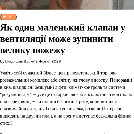
РІЗНЕ
Як один маленький клапан у
вентиляції може зупинити
велику пожежу
by Владислав Дубко
19 Червня 2026
Уявіть собі сучасний бізнес-центр, велетенський торгово-
розважальний комплекс або елітну житлову висотку. Панорамні
вікна, швидкісні безшумні ліфти, клімат-контроль та системи
“розумний дім” — усе це створює ілюзію абсолютного контролю
над середовищем та повної безпеки. Проте, коли виникає
надзвичайна ситуація і спалахує пожежа, розкішні інтер’єри
відходять на другий план, а на арену виступає безжальна фізика
стихії.