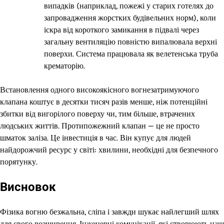
випадків (наприклад, пожежі у старих готелях до
запровадження жорстких будівельних норм), коли
іскра від короткого замикання в підвалі через
загальну вентиляцію повністю випалювала верхні
поверхи. Система працювала як велетенська труба
крематорію.
Встановлення одного високоякісного вогнезатримуючого
клапана коштує в десятки тисяч разів менше, ніж потенційні
збитки від вигорілого поверху чи, тим більше, втрачених
людських життів. Протипожежний клапан — це не просто
шматок заліза. Це інвестиція в час. Він купує для людей
найдорожчий ресурс у світі: хвилини, необхідні для безпечного
порятунку.
Висновок
Фізика вогню безжальна, сліпа і завжди шукає найлегший шлях
для свого розширення. Інженерні комунікації, які створюють наш