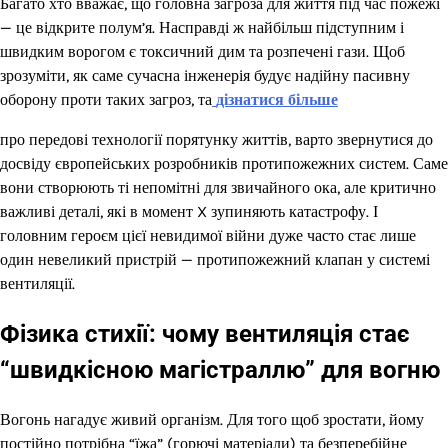
Багато хто вважає, що головна загроза для життя під час пожежі
— це відкрите полум’я. Насправді ж найбільш підступним і
швидким ворогом є токсичний дим та розпечені гази. Щоб
зрозуміти, як саме сучасна інженерія будує надійну пасивну
оборону проти таких загроз, та
дізнатися більше
про передові технології порятунку життів, варто звернутися до
досвіду європейських розробників протипожежних систем. Саме
вони створюють ті непомітні для звичайного ока, але критично
важливі деталі, які в момент X зупиняють катастрофу. І
головним героєм цієї невидимої війни дуже часто стає лише
один невеликий пристрій — протипожежний клапан у системі
вентиляції.
Фізика стихії: чому вентиляція стає
“швидкісною магістраллю” для вогню
Вогонь нагадує живий організм. Для того щоб зростати, йому
постійно потрібна “їжа” (горючі матеріали) та безперебійне