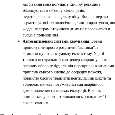
нагрівання вона вступає в хімічну реакцію і
збільшується в об’ємі у кілька разів,
перетворюючись на щільну піну. Вона намертво
герметизує всі технологічні щілини, гарантуючи, що
жоден міліграм отруйного диму не просочиться в
сусіднє приміщення.
Автоматизовані системи керування:
Бренд
пропонує не просто розрізнені “залізяки”, а
комплексну інтелектуальну екосистему. У разі
тривоги центральний контролер координує всю
пасивну оборону будівлі: він перекриває клапанами
приплив свіжого кисню до осередку пожежі,
повністю блокує транзитні вентиляційні шахти та
водночас вмикає потужні системи аварійного
димовидалення на шляхах евакуації. Вогонь
опиняється у пастці, залишаючись “голодним” і
локалізованим.