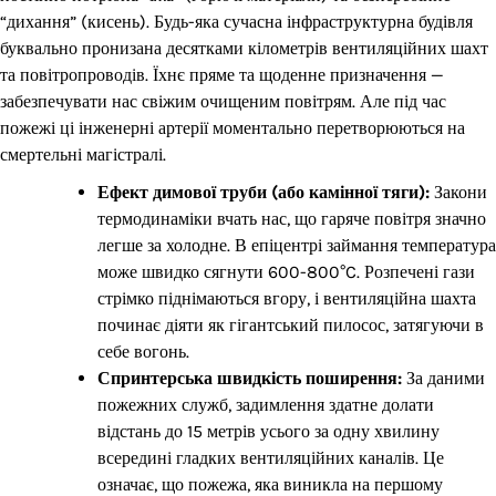
“дихання” (кисень). Будь-яка сучасна інфраструктурна будівля
буквально пронизана десятками кілометрів вентиляційних шахт
та повітропроводів. Їхнє пряме та щоденне призначення —
забезпечувати нас свіжим очищеним повітрям. Але під час
пожежі ці інженерні артерії моментально перетворюються на
смертельні магістралі.
Ефект димової труби (або камінної тяги):
Закони
термодинаміки вчать нас, що гаряче повітря значно
легше за холодне. В епіцентрі займання температура
може швидко сягнути 600-800°C. Розпечені гази
стрімко піднімаються вгору, і вентиляційна шахта
починає діяти як гігантський пилосос, затягуючи в
себе вогонь.
Спринтерська швидкість поширення:
За даними
пожежних служб, задимлення здатне долати
відстань до 15 метрів усього за одну хвилину
всередині гладких вентиляційних каналів. Це
означає, що пожежа, яка виникла на першому