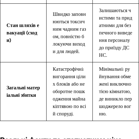
Залишаються ч
Швидко заповн
истими та прид
юються токсич
Стан шляхів е
атними для без
ним чадним газ
вакуації (сход
печного виведе
ом, повністю б
и)
ння персоналу
локуючи виход
до приїзду ДС
и для людей.
НС.
Катастрофічні:
Мінімальні: ру
вигорання ціли
йнування обме
х блоків або не
жені виключно
Загальні матер
оборотне пошк
тією кімнатою,
іальні збитки
одження майна
де виникло пер
кіптявою по всі
шоджерело вог
й споруді.
ню.