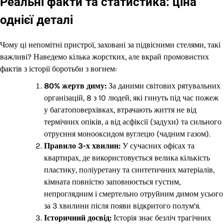
Реальні факти та статистика: ціна
однієї деталі
Чому ці непомітні пристрої, заховані за підвісними стелями, такі
важливі? Наведемо кілька жорстких, але вкрай промовистих
фактів з історії боротьби з вогнем:
80% жертв диму:
За даними світових рятувальних
організацій, 8 з 10 людей, які гинуть під час пожеж
у багатоповерхівках, втрачають життя не від
термічних опіків, а від асфіксії (задухи) та сильного
отруєння монооксидом вуглецю (чадним газом).
Правило 3-х хвилин:
У сучасних офісах та
квартирах, де використовується велика кількість
пластику, поліуретану та синтетичних матеріалів,
кімната повністю заповнюється густим,
непроглядним і смертельно отруйним димом усього
за 3 хвилини після появи відкритого полум’я.
Історичний досвід:
Історія знає безліч трагічних