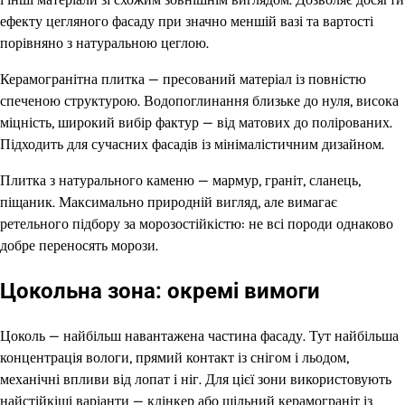
ефекту цегляного фасаду при значно меншій вазі та вартості
порівняно з натуральною цеглою.
Керамогранітна плитка — пресований матеріал із повністю
спеченою структурою. Водопоглинання близьке до нуля, висока
міцність, широкий вибір фактур — від матових до полірованих.
Підходить для сучасних фасадів із мінімалістичним дизайном.
Плитка з натурального каменю — мармур, граніт, сланець,
піщаник. Максимально природній вигляд, але вимагає
ретельного підбору за морозостійкістю: не всі породи однаково
добре переносять морози.
Цокольна зона: окремі вимоги
Цоколь — найбільш навантажена частина фасаду. Тут найбільша
концентрація вологи, прямий контакт із снігом і льодом,
механічні впливи від лопат і ніг. Для цієї зони використовують
найстійкіші варіанти — клінкер або щільний керамограніт із