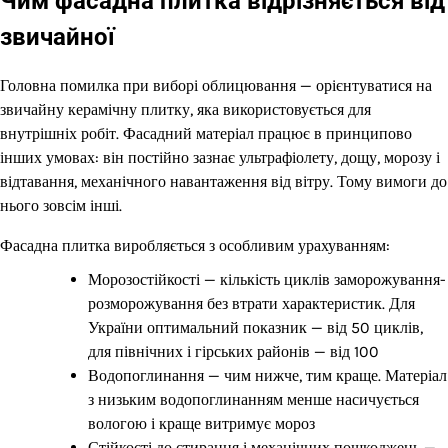
Чим фасадна плитка відрізняється від
звичайної
Головна помилка при виборі облицювання — орієнтуватися на
звичайну керамічну плитку, яка використовується для
внутрішніх робіт. Фасадний матеріал працює в принципово
інших умовах: він постійно зазнає ультрафіолету, дощу, морозу і
відтавання, механічного навантаження від вітру. Тому вимоги до
нього зовсім інші.
Фасадна плитка виробляється з особливим урахуванням:
Морозостійкості — кількість циклів заморожування-
розморожування без втрати характеристик. Для
України оптимальний показник — від 50 циклів,
для північних і гірських районів — від 100
Водопоглинання — чим нижче, тим краще. Матеріал
з низьким водопоглинанням менше насичується
вологою і краще витримує мороз
Стійкості до стирання і механічних пошкоджень —