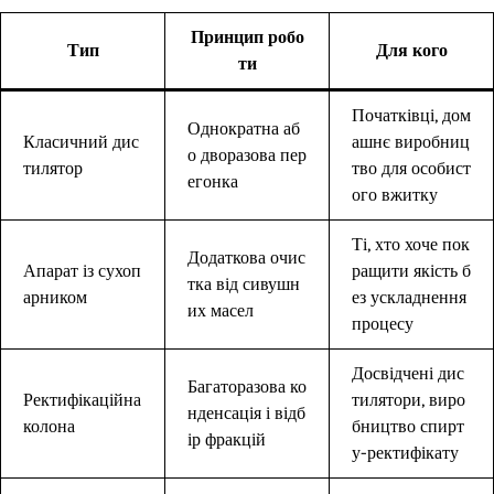
Принцип робо
Тип
Для кого
ти
Початківці, дом
Однократна аб
Класичний дис
ашнє виробниц
о дворазова пер
тилятор
тво для особист
егонка
ого вжитку
Ті, хто хоче пок
Додаткова очис
Апарат із сухоп
ращити якість б
тка від сивушн
арником
ез ускладнення
их масел
процесу
Досвідчені дис
Багаторазова ко
Ректифікаційна
тилятори, виро
нденсація і відб
колона
бництво спирт
ір фракцій
у-ректифікату