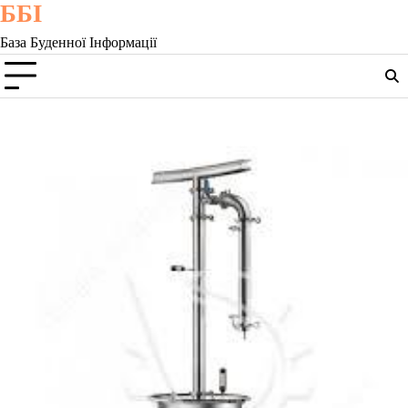
ББІ
Skip
to
База Буденної Інформації
content