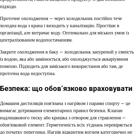
підходи.
Проточне охолодження — через холодильник постійно тече
холодна вода з крана і виходить у каналізацію. Простіше в
організації, але витрачає воду. Оптимально для міських умов із
централізованим водопостачанням.
Закрите охолодження в баку — холодильник занурений у ємність
із водою, яка або замінюється, або охолоджується акваріумним
помпою. Підходить для заміського використання або там, де
проточна вода недоступна.
Безпека: що обов’язково враховувати
Домашня дистиляція пов’язана з нагрівом і парами спирту — це
вимагає дотримання елементарних правил безпеки. Клапан
надлишкового тиску або кришка з отвором для стравлення —
обов’язковий елемент. Герметичність всіх з’єднань перевіряється
до початку перегонки. Нагрів відкритим вогнем категорично не