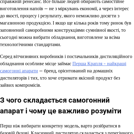
справжній ренесанс. Все більше людей обирають самостійне
виготовлення напоїв — не з міркувань економії, а через інтерес
до якості, процесу і результату, якого неможливо досягти з
магазинною продукцією. І якщо ще кілька років тому ринок був
заповнений саморобними конструкціями сумнівної якості, то
сьогодні можна вибрати обладнання, виготовлене за всіма
технологічними стандартами.
Серед вітчизняних виробників і постачальників дистиляційного
обладнання особливе місце займає
Перша Крапля – найкращі
самогонні апарати
— бренд, орієнтований на домашніх
дистиляторів і тих, хто хоче отримати якісний продукт без
зайвих компромісів.
З чого складається самогонний
апарат і чому це важливо розуміти
Перш ніж вибирати конкретну модель, варто розібратися в
базовій будові. Класичний дистилятор складається з перегінного