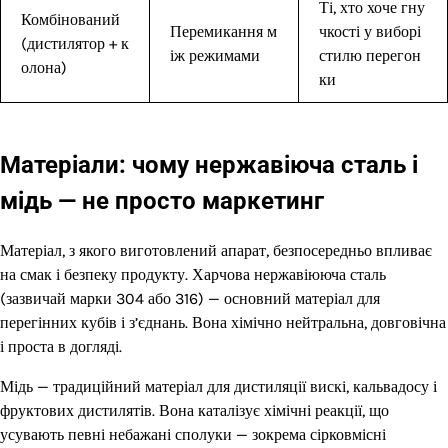
Ті, хто хоче гну
Комбінований
Перемикання м
чкості у виборі
(дистилятор + к
іж режимами
стилю перегон
олона)
ки
Матеріали: чому нержавіюча сталь і
мідь — не просто маркетинг
Матеріал, з якого виготовлений апарат, безпосередньо впливає
на смак і безпеку продукту. Харчова нержавіююча сталь
(зазвичай марки 304 або 316) — основний матеріал для
перегінних кубів і з’єднань. Вона хімічно нейтральна, довговічна
і проста в догляді.
Мідь — традиційний матеріал для дистиляції вискі, кальвадосу і
фруктових дистилятів. Вона каталізує хімічні реакції, що
усувають певні небажані сполуки — зокрема сірковмісні