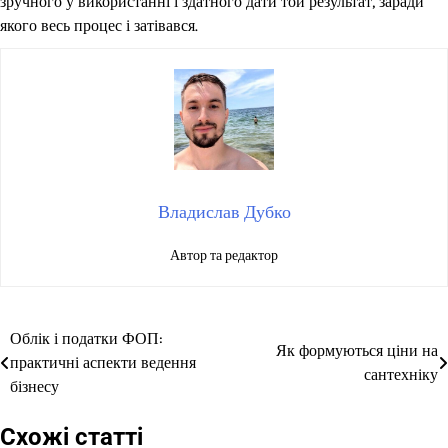
зручного у використанні і здатного дати той результат, заради
якого весь процес і затівався.
Владислав Дубко
Автор та редактор
Облік і податки ФОП:
Навігація
Як формуються ціни на
практичні аспекти ведення
сантехніку
записів
бізнесу
Схожі статті