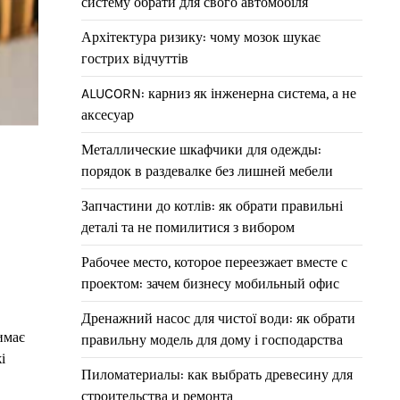
систему обрати для свого автомобіля
Архітектура ризику: чому мозок шукає
гострих відчуттів
ALUCORN: карниз як інженерна система, а не
аксесуар
Металлические шкафчики для одежды:
порядок в раздевалке без лишней мебели
Запчастини до котлів: як обрати правильні
деталі та не помилитися з вибором
Рабочее место, которое переезжает вместе с
проектом: зачем бизнесу мобильный офис
Дренажний насос для чистої води: як обрати
имає
правильну модель для дому і господарства
і
Пиломатериалы: как выбрать древесину для
строительства и ремонта