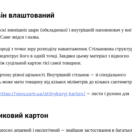
 він влаштований
скі зовнішніх шари (обкладинки) і внутрішній наповнювач у виг
аме звідси і назва.
оді з точки зору розподілу навантаження. Стільникова структу
онцентрує його в одній точці. Завдяки цьому матеріал з відносно
ж суцільний картон тієї самої товщини.
тону різної щільності. Внутрішній стільник — зі спеціального
ь може мати товщину від кількох міліметрів до кількох сантиметрі
https://vpvs.com.ua/stilnykovyj-karton/
— листи і рулони для
никовий картон
дносно дешевий і екологічний — знайшов застосування в багатьо