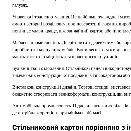
галузях.
Упаковка і транспортування. Це найбільш очевидне і масо
амортизатори і розділювачі при перевезенні скляних виробів
поглинає удари краще, ніж звичайний картон або пінопласт
Меблева промисловість. Двері-плити з дерев’яним або ка
виробництві корпусних меблів. Вони легші за масивні анал
мають достатню міцність для щоденної експлуатації.
Будівництво і оздоблення. Стільникові панелі використовую
тимчасових конструкцій. У поєднанні з гіпсокартоном або
Виставкові конструкції і дизайн. Торгові стенди, виставко
бюджетно створювати великоформатні конструкції, які вит
Автомобільна промисловість. Підлоги вантажних відсіків,
де потрібна жорсткість при мінімальній масі.
Стільниковий картон порівняно з 