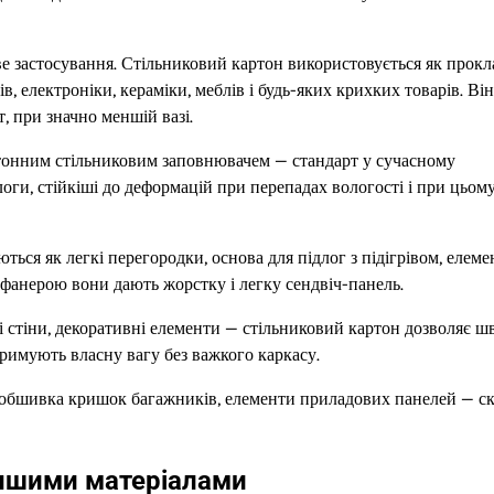
ве застосування. Стільниковий картон використовується як прокл
, електроніки, кераміки, меблів і будь-яких крихких товарів. Він
, при значно меншій вазі.
ртонним стільниковим заповнювачем — стандарт у сучасному
оги, стійкіші до деформацій при перепадах вологості і при цьом
ться як легкі перегородки, основа для підлог з підігрівом, елеме
 фанерою вони дають жорстку і легку сендвіч-панель.
ві стіни, декоративні елементи — стільниковий картон дозволяє ш
римують власну вагу без важкого каркасу.
 обшивка кришок багажників, елементи приладових панелей — скр
іншими матеріалами