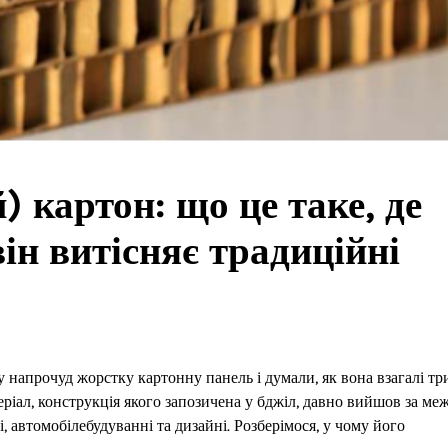
 картон: що це таке, де
він витісняє традиційні
 напрочуд жорстку картонну панель і думали, як вона взагалі тр
ріал, конструкція якого запозичена у бджіл, давно вийшов за меж
, автомобілебудуванні та дизайні. Розберімося, у чому його