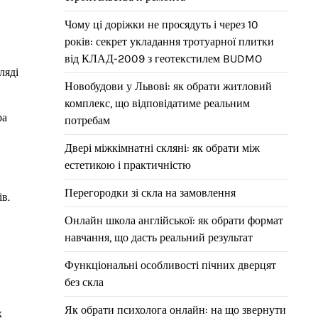
Чому ці доріжки не просядуть і через 10
років: секрет укладання тротуарної плитки
від КЛАД-2009 з геотекстилем BUDMO
ляді
Новобудови у Львові: як обрати житловий
комплекс, що відповідатиме реальним
ра
потребам
Двері міжкімнатні скляні: як обрати між
естетикою і практичністю
Перегородки зі скла на замовлення
в.
Онлайн школа англійської: як обрати формат
навчання, що дасть реальний результат
Функціональні особливості пічних дверцят
без скла
Як обрати психолога онлайн: на що звернути
х