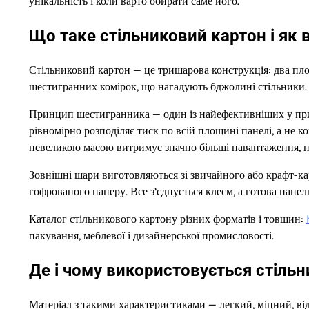
унікальність і коли варто обирати саме його.
Що таке стільниковий картон і як
Стільниковий картон — це тришарова конструкція: два пло
шестигранних комірок, що нагадують бджолині стільники. С
Принцип шестигранника — один із найефективніших у прир
рівномірно розподіляє тиск по всій площині панелі, а не к
невеликою масою витримує значно більші навантаження, ні
Зовнішні шари виготовляються зі звичайного або крафт-кар
гофрованого паперу. Все з’єднується клеєм, а готова панел
Каталог стільникового картону різних форматів і товщин:
пакування, меблевої і дизайнерської промисловості.
Де і чому використовується стіль
Матеріал з такими характеристиками — легкий, міцний, ві