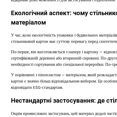
Екологічний аспект: чому стільни
матеріалом
У час, коли екологічність упаковки і будівельних матеріалі
стільниковий картон має суттєву перевагу перед синтети
По-перше, він виготовляється з паперу і картону — відно
сертифікованій деревині або вторинній сировині. По-друг
необхідності сортування або спеціальної переробки. По-тре
У порівнянні з пінопластом — матеріалом, який розкладаєть
картон є значно більш відповідальним вибором. Це особлив
відповідати ESG-стандартам.
Нестандартні застосування: де ст
Окрім промислових застосувань, цей матеріал дедалі частіше