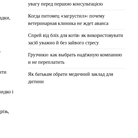
увагу перед першою консультацією
Когда питомец «загрустил»: почему
адки,
ветеринарная клиника не ждет аванса
Спрей від бліх для котів: як використовувати
засіб уважно й без зайвого стресу
у
Грузчики: как выбрать надёжную компанию
и не переплатить
нти
Як батькам обрати медичний заклад для
дитини
видко і
ізь,