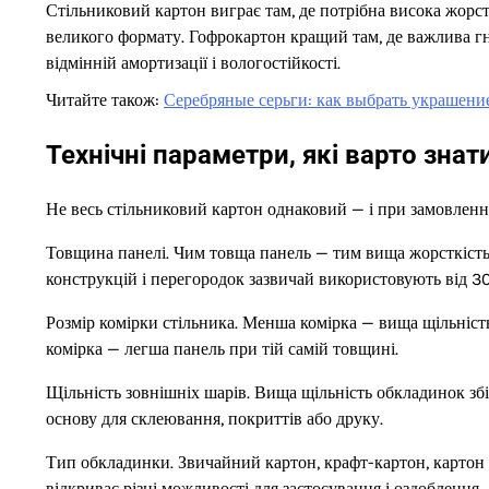
Стільниковий картон виграє там, де потрібна висока жорст
великого формату. Гофрокартон кращий там, де важлива гну
відмінній амортизації і вологостійкості.
Читайте також:
Серебряные серьги: как выбрать украшение
Технічні параметри, які варто знат
Не весь стільниковий картон однаковий — і при замовленні
Товщина панелі. Чим товща панель — тим вища жорсткість 
конструкцій і перегородок зазвичай використовують від 30
Розмір комірки стільника. Менша комірка — вища щільність
комірка — легша панель при тій самій товщині.
Щільність зовнішніх шарів. Вища щільність обкладинок зб
основу для склеювання, покриттів або друку.
Тип обкладинки. Звичайний картон, крафт-картон, картон
відкриває різні можливості для застосування і оздоблення.