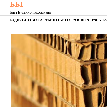
ББІ
Skip
to
База Буденної Інформації
content
БУДІВНИЦТВО ТА РЕМОНТ
АВТО
ОСВІТА
КРАСА ТА