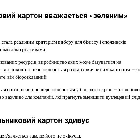
ковий картон вважається «зеленим»
в стала реальним критерієм вибору для бізнесу і споживачів,
чними альтернативами.
влюваних ресурсів, виробництво яких може базуватися на
е, він повністю перероблюється разом із звичайним картоном — б
тє, він біорозкладний.
ся сотні років і не перероблюється у більшості країн — стільник
о важливо для компаній, які прагнуть зменшити вуглецевий слід
ільниковий картон здивує
 з’являється там, де його не очікуєш.