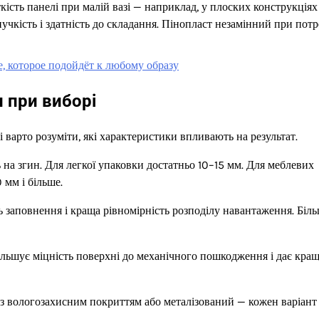
кість панелі при малій вазі — наприклад, у плоских конструкціях
чкість і здатність до складання. Пінопласт незамінний при потр
, которое подойдёт к любому образу
и при виборі
 варто розуміти, які характеристики впливають на результат.
на згин. Для легкої упаковки достатньо 10–15 мм. Для меблевих
 мм і більше.
 заповнення і краща рівномірність розподілу навантаження. Біл
ільшує міцність поверхні до механічного пошкодження і дає кра
 з вологозахисним покриттям або металізований — кожен варіант