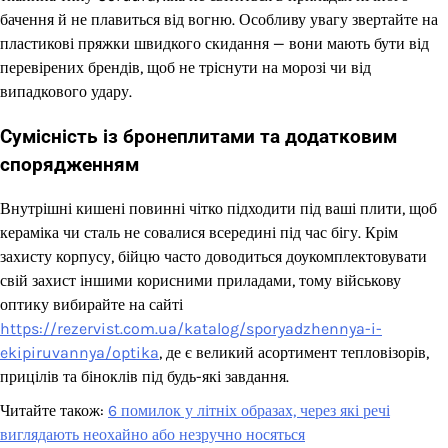
бачення й не плавиться від вогню. Особливу увагу звертайте на
пластикові пряжки швидкого скидання — вони мають бути від
перевірених брендів, щоб не тріснути на морозі чи від
випадкового удару.
Сумісність із бронеплитами та додатковим
спорядженням
Внутрішні кишені повинні чітко підходити під ваші плити, щоб
кераміка чи сталь не совалися всередині під час бігу. Крім
захисту корпусу, бійцю часто доводиться доукомплектовувати
свій захист іншими корисними приладами, тому військову
оптику вибирайте на сайті
https://rezervist.com.ua/katalog/sporyadzhennya-i-
ekipiruvannya/optika
, де є великий асортимент тепловізорів,
прицілів та біноклів під будь-які завдання.
Читайте також:
6 помилок у літніх образах, через які речі
виглядають неохайно або незручно носяться