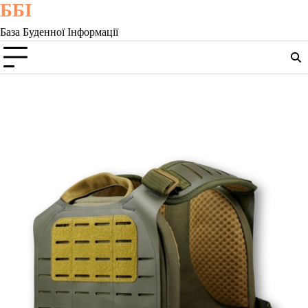
ББІ
Skip
to
База Буденної Інформації
content