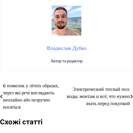
Владислав Дубко
Автор та редактор
6 помилок у літніх образах,
Навігація
Электрический теплый пол:
через які речі виглядають
виды, монтаж и всё, что нужно
записів
неохайно або незручно
знать перед покупкой
носяться
Схожі статті