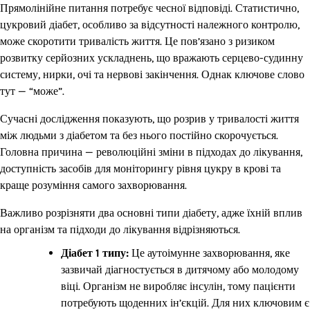
Прямолінійне питання потребує чесної відповіді. Статистично,
цукровий діабет, особливо за відсутності належного контролю,
може скоротити тривалість життя. Це пов’язано з ризиком
розвитку серйозних ускладнень, що вражають серцево-судинну
систему, нирки, очі та нервові закінчення. Однак ключове слово
тут — “може”.
Сучасні дослідження показують, що розрив у тривалості життя
між людьми з діабетом та без нього постійно скорочується.
Головна причина — революційні зміни в підходах до лікування,
доступність засобів для моніторингу рівня цукру в крові та
краще розуміння самого захворювання.
Важливо розрізняти два основні типи діабету, адже їхній вплив
на організм та підходи до лікування відрізняються.
Діабет 1 типу:
Це аутоімунне захворювання, яке
зазвичай діагностується в дитячому або молодому
віці. Організм не виробляє інсулін, тому пацієнти
потребують щоденних ін’єкцій. Для них ключовим є