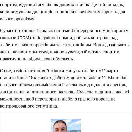
спортом, відмовилися від шкідливих звичок. Це той випадок,
коли вимушена дисципліна приносить величезну користь для
всього організму.
Сучасні технології, такі як системи безперервного моніторингу
глюкози (CGM) та інсулінові помпи, роблять контроль над
діабетом значно простішим та ефективнішим. Вони дозволяють
жити активним життям, подорожувати, займатися спортом,
практично не відчуваючи обмежень.
Отже, замість питання “Скільки живуть з діабетом?” варто
ставити інше: “Як жити з діабетом довго та якісно?”. Відповідь
на нього цілком оптимістична і залежить від щоденних зусиль,
дисципліни та позитивного настрою. Сучасна медицина дає всі
можливості, щоб перетворити діабет з грізного ворога на
контрольованого супутника.