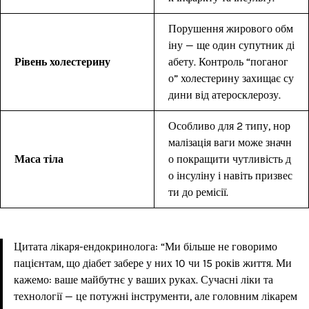
Порушення жирового обм
іну — ще один супутник ді
Рівень холестерину
абету. Контроль “поганог
о” холестерину захищає су
дини від атеросклерозу.
Особливо для 2 типу, нор
малізація ваги може значн
Маса тіла
о покращити чутливість д
о інсуліну і навіть призвес
ти до ремісії.
Цитата лікаря-ендокринолога: “Ми більше не говоримо
пацієнтам, що діабет забере у них 10 чи 15 років життя. Ми
кажемо: ваше майбутнє у ваших руках. Сучасні ліки та
технології — це потужні інструменти, але головним лікарем