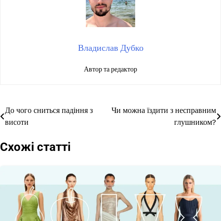
Владислав Дубко
Автор та редактор
До чого сниться падіння з
Чи можна їздити з несправним
Навігація
висоти
глушником?
записів
Схожі статті