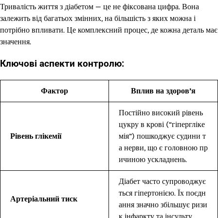
Тривалість життя з діабетом — це не фіксована цифра. Вона
залежить від багатьох змінних, на більшість з яких можна і
потрібно впливати. Це комплексний процес, де кожна деталь має
значення.
Ключові аспекти контролю:
Фактор
Вплив на здоров’я
Постійно високий рівень
цукру в крові (“гіпергліке
Рівень глікемії
мія”) пошкоджує судини т
а нерви, що є головною пр
ичиною ускладнень.
Діабет часто супроводжує
ться гіпертонією. Їх поєдн
Артеріальний тиск
ання значно збільшує ризи
к інфаркту та інсульту.