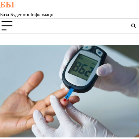
ББІ
Skip
to
База Буденної Інформації
content