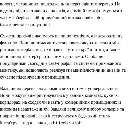
вологи, механічних пошкоджень та перепадів температур. На
відміну від пластикових аналогів, алюміній не деформується з
часом і зберігає свій привабливий вигляд навіть після
багаторічної експлуатації.
Сучасні профілі виконують не лише технічну, а й декоративну
функцію. Вони допомагають створювати акуратні стики між
різними матеріалами, захищають кути та краї плитки, а також
доповнюють інтер’єр стильними деталями. Особливо
популярними сьогодні є LED-профілі та системи прихованого
монтажу, які дозволяють реалізувати мінімалістичний дизайн та
сучасне підсвічування приміщення.
Важливою перевагою алюмінієвих систем є універсальність.
Вони можуть використовуватись у ванних кімнатах, кухнях,
коридорах, на сходах чи навіть у комерційних приміщеннях із
високим навантаженням. Завдяки великому вибору кольорів та
покриттів профілі легко інтегруються у будь-який стиль
інтер’єру — від класики до hi-tech чи loft.