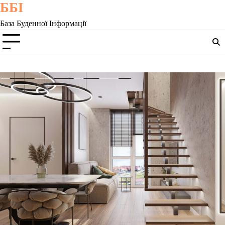
ББІ
Skip
to
База Буденної Інформації
content