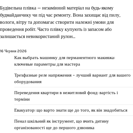
Будівельна плівка — незамінний матеріал на будь-якому
будмайданчику чи під час ремонту. Вона захищає від пилу,
вологи, вітру та допомагає створити належні умови для
проведення робіт. Часто плівку купують із запасом або
залишається невикористаний рулон…
16 Червня 2026
Как выбрать машинку для перманентного макияжа:
ключевые параметры для мастера
Трехфазные реле напряжения – лучший вариант для вашего
оборудования
Переведення квартири в нежитловий фонд: вартість і
терміни
Евакуатор: що варто знати ще до того, як він знадобиться
Пенал шкільний як інструмент, що вчить дитину
організованості ще до першого дзвоника