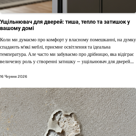
Ущільнювач для дверей: тиша, тепло та затишок у
вашому домі
Коли ми думаємо про комфорт у власному помешканні, на думку
спадають м’які меблі, приємне освітлення та ідеальна
температура. Але часто ми забуваємо про дрібницю, яка відіграє
величезну роль у створенні затишку — ущільнювач для дверей.…
16 Червня 2026