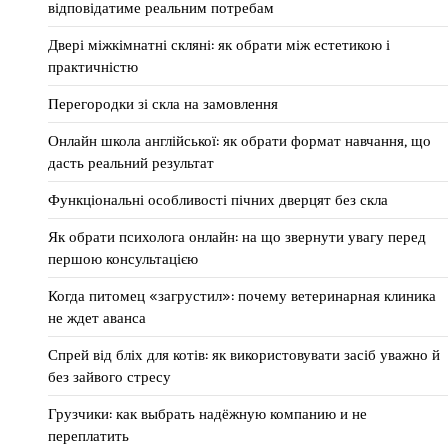
відповідатиме реальним потребам
Двері міжкімнатні скляні: як обрати між естетикою і
практичністю
Перегородки зі скла на замовлення
Онлайн школа англійської: як обрати формат навчання, що
дасть реальний результат
Функціональні особливості пічних дверцят без скла
Як обрати психолога онлайн: на що звернути увагу перед
першою консультацією
Когда питомец «загрустил»: почему ветеринарная клиника
не ждет аванса
Спрей від бліх для котів: як використовувати засіб уважно й
без зайвого стресу
Грузчики: как выбрать надёжную компанию и не
переплатить