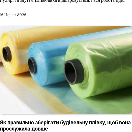
пухирі та здуття. Шпаклівка відшаровується, і вся робота йде…
16 Червня 2026
Як правильно зберігати будівельну плівку, щоб вона
прослужила довше