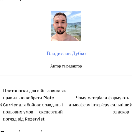
Владислав Дубко
Автор та редактор
Плитоноски для військових: як
Навігація
правильно вибрати Plate
Чому матеріали формують
записів
Carrier для бойових завдань і
атмосферу інтер’єру сильніше
польових умов — експертний
за декор
погляд від Rezervist