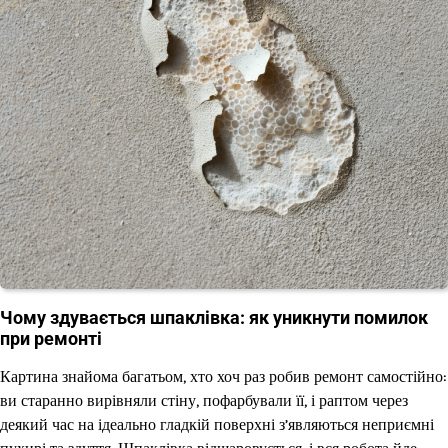
Чому здувається шпаклівка: як уникнути помилок
при ремонті
Картина знайома багатьом, хто хоч раз робив ремонт самостійно:
ви старанно вирівняли стіну, пофарбували її, і раптом через
деякий час на ідеально гладкій поверхні з’являються неприємні