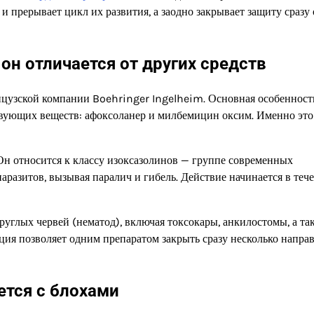
 и прерывает цикл их развития, а заодно закрывает защиту сразу 
он отличается от других средств
нцузской компании Boehringer Ingelheim. Основная особенност
твующих веществ: афоксоланер и милбемицин оксим. Именно это
 Он относится к классу изоксазолинов — группе современных
разитов, вызывая паралич и гибель. Действие начинается в теч
углых червей (нематод), включая токсокары, анкилостомы, а та
ция позволяет одним препаратом закрыть сразу несколько напра
ется с блохами