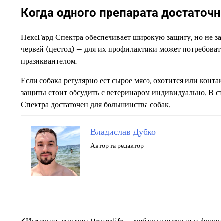
Когда одного препарата достаточно
НексГард Спектра обеспечивает широкую защиту, но не за
червей (цестод) — для их профилактики может потребова
празиквантелом.
Если собака регулярно ест сырое мясо, охотится или конт
защиты стоит обсудить с ветеринаром индивидуально. В 
Спектра достаточен для большинства собак.
Владислав Дубко
Автор та редактор
Навігація
Интернет-магазин Houselife — мебельные ткани и фурн