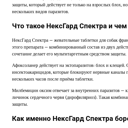
защиты, который действует не только на взрослых блох, но
нескольких видов паразитов.
Что такое НексГард Спектра и чем 
НексГард Спектра — жевательные таблетки для собак фра
этого препарата — комбинированный состав из двух дейс
сочетание делает его мультитаргетным средством защиты.
Афоксоланер действует на эктопаразитов: блох и клещей.
инсектоакарицидов, которые блокируют нервные каналы па
нескольких часов после приёма таблетки.
Милбемицин оксим отвечает за внутренних паразитов — кр
личинок сердечного червя (дирофиляриоз). Такая комбина
защиты.
Как именно НексГард Спектра бор