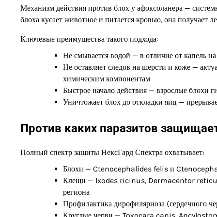
Механизм действия против блох у афоксоланера — системны
блоха кусает животное и питается кровью, она получает л
Ключевые преимущества такого подхода:
Не смывается водой — в отличие от капель на
Не оставляет следов на шерсти и коже — акту
химическим компонентам
Быстрое начало действия — взрослые блохи ги
Уничтожает блох до откладки яиц — прерыва
Против каких паразитов защищае
Полный спектр защиты НексГард Спектра охватывает:
Блохи — Ctenocephalides felis и Ctenocepha
Клещи — Ixodes ricinus, Dermacentor reticu
региона
Профилактика дирофиляриоза (сердечного чер
Круглые черви — Toxocara canis, Ancylosto