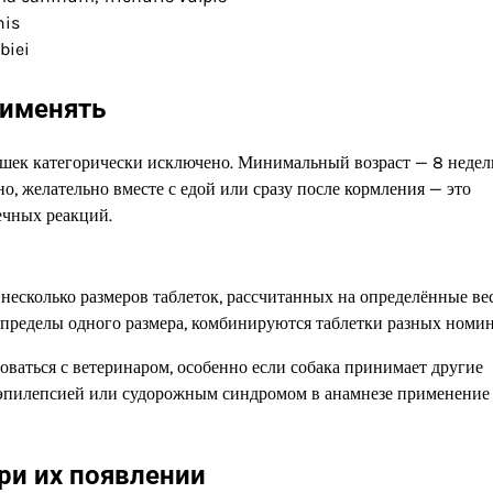
nis
biei
рименять
ошек категорически исключено. Минимальный возраст — 8 недел
, желательно вместе с едой или сразу после кормления — это
ечных реакций.
 несколько размеров таблеток, рассчитанных на определённые ве
а пределы одного размера, комбинируются таблетки разных номин
ваться с ветеринаром, особенно если собака принимает другие
с эпилепсией или судорожным синдромом в анамнезе применение
ри их появлении