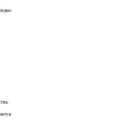
редко:
тва.
яется