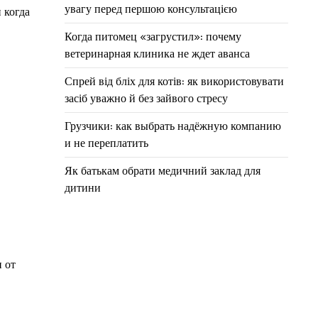
увагу перед першою консультацією
 когда
Когда питомец «загрустил»: почему
ветеринарная клиника не ждет аванса
Спрей від бліх для котів: як використовувати
засіб уважно й без зайвого стресу
Грузчики: как выбрать надёжную компанию
и не переплатить
Як батькам обрати медичний заклад для
дитини
 от