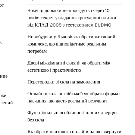
от
Чому ці доріжки не просядуть і через 10
років: секрет укладання тротуарної плитки
від КЛАД-2009 з геотекстилем BUDMO
Новобудови у Львові: як обрати житловий
ь
комплекс, що відповідатиме реальним
потребам
Двері міжкімнатні скляні: як обрати між
естетикою і практичністю
ение
Перегородки зі скла на замовлення
Онлайн школа англійської: як обрати формат
кже
навчання, що дасть реальний результат
влений
Функціональні особливості пічних дверцят
без скла
Як обрати психолога онлайн: на що звернути