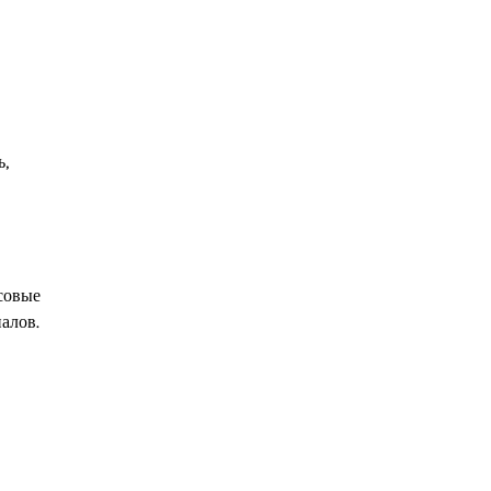
ь,
совые
алов.