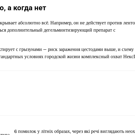
, а когда нет
крывает абсолютно всё. Например, он не действует против лент
ться дополнительный дегельминтизирующий препарат с
актирует с грызунами — риск заражения цестодами выше, и схему
стандартных условиях городской жизни комплексный охват Некс
6 помилок у літніх образах, через які речі виглядають нео
итура