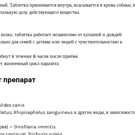
й. Таблетка принимается внутрь, всасывается в кровь собаки, и
етальную дозу действующего вещества.
 холку, таблетка работает независимо от купаний и дождей
ально для семей с детьми или людей с чувствительностью к
бнут в течение 8 часов после приёма
ет жизненный цикл паразита
т препарат
lides canis
latus, Rhipicephalus sanguineus и другие виды, в зависимости
вя) — Dirofilaria immitis
ma caninum, Trichuris vulpis