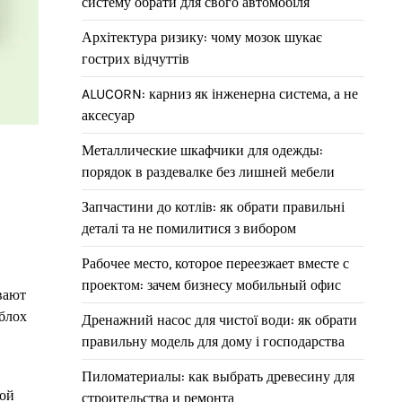
систему обрати для свого автомобіля
Архітектура ризику: чому мозок шукає
гострих відчуттів
ALUCORN: карниз як інженерна система, а не
аксесуар
Металлические шкафчики для одежды:
порядок в раздевалке без лишней мебели
Запчастини до котлів: як обрати правильні
деталі та не помилитися з вибором
Рабочее место, которое переезжает вместе с
проектом: зачем бизнесу мобильный офис
вают
 блох
Дренажний насос для чистої води: як обрати
правильну модель для дому і господарства
Пиломатериалы: как выбрать древесину для
ной
строительства и ремонта