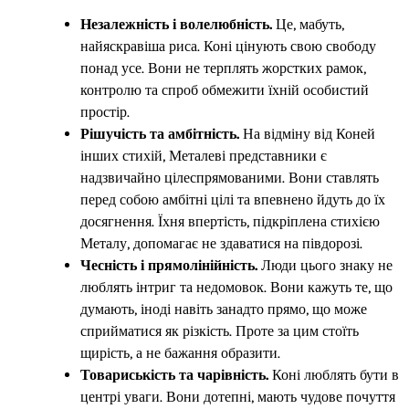
Незалежність і волелюбність.
Це, мабуть,
найяскравіша риса. Коні цінують свою свободу
понад усе. Вони не терплять жорстких рамок,
контролю та спроб обмежити їхній особистий
простір.
Рішучість та амбітність.
На відміну від Коней
інших стихій, Металеві представники є
надзвичайно цілеспрямованими. Вони ставлять
перед собою амбітні цілі та впевнено йдуть до їх
досягнення. Їхня впертість, підкріплена стихією
Металу, допомагає не здаватися на півдорозі.
Чесність і прямолінійність.
Люди цього знаку не
люблять інтриг та недомовок. Вони кажуть те, що
думають, іноді навіть занадто прямо, що може
сприйматися як різкість. Проте за цим стоїть
щирість, а не бажання образити.
Товариськість та чарівність.
Коні люблять бути в
центрі уваги. Вони дотепні, мають чудове почуття