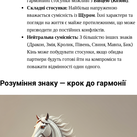
гармонійні стосунки можливі з
Вівцею (Козою)
.
Складні стосунки:
Найбільш напруженою
вважається сумісність із
Щуром
. Їхні характери та
погляди на життя є майже протилежними, що може
призводити до постійних конфліктів.
Нейтральна сумісність:
З більшістю інших знаків
(Дракон, Змія, Кролик, Півень, Свиня, Мавпа, Бик)
Кінь може побудувати стосунки, якщо обидва
партнери будуть готові йти на компроміси та
поважати відмінності один одного.
Розуміння знаку — крок до гармонії