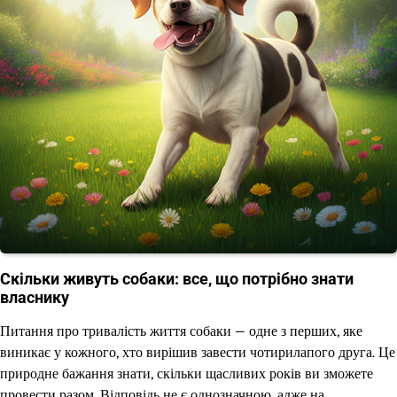
Скільки живуть собаки: все, що потрібно знати
власнику
Питання про тривалість життя собаки — одне з перших, яке
виникає у кожного, хто вирішив завести чотирилапого друга. Це
природне бажання знати, скільки щасливих років ви зможете
провести разом. Відповідь не є однозначною, адже на…