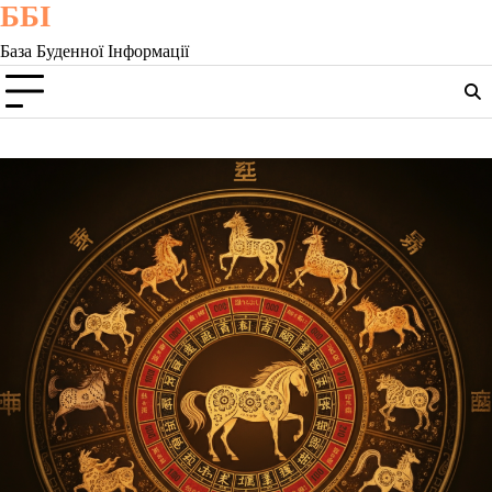
ББІ
Skip
to
База Буденної Інформації
content