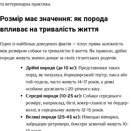
та ветеринарна практика.
Розмір має значення: як порода
впливає на тривалість життя
Один із найбільш доведених фактів — існує пряма залежність
між розміром собаки та тривалістю її життя. Як правило, дрібні
породи живуть значно довше за своїх гігантських родичів.
Дрібні породи (до 10 кг):
Представники таких
порід, як чихуахуа, йоркширський тер’єр, такса або
той-пудель, часто живуть 14-17 років, а деякі
особини досягають і 20-річного віку.
Середні породи (10-25 кг):
Собаки середнього
розміру, наприклад, біглі, кокер-спанієлі чи бордер-
коллі, в середньому живуть 12-15 років.
Великі породи (25-45 кг):
Німецькі вівчарки,
лабрадори-ретривери, боксери зазвичай живуть 10-
13 років.