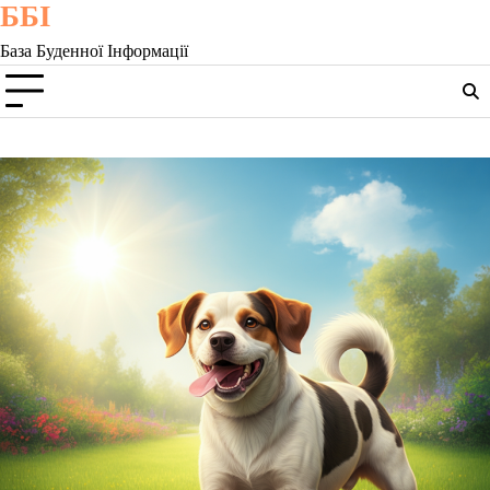
ББІ
Skip
to
База Буденної Інформації
content