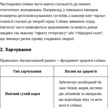
Чистокровні собаки часто мають схильність до певних
генетичних захворювань. Наприклад, у німецьких вівчарок
поширена дисплазія кульшових суглобів, а кавалер-кінг-чарльз-
спанієлі схильні до хвороб серця. Собаки змішаних порід
(метиси) часто виявляються здоровішими та живуть довше
завдяки так званому “ефекту гетерозису” або “гібридної сили”,
що зменшує ризик прояву спадкових хвороб.
2. Харчування
Правильно збалансований раціон — фундамент здоров’я собаки.
Тип харчування
Вплив на здоров’я
Забезпечує необхідний ба
ланс білків, жирів, вуглево
Якісний сухий корм
дів, вітамінів та мінералів,
що відповідає віку та акти
вності собаки.