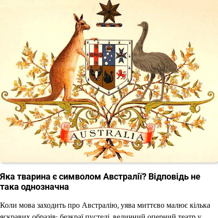
Яка тварина є символом Австралії? Відповідь не
така однозначна
Коли мова заходить про Австралію, уява миттєво малює кілька
яскравих образів: безкраї пустелі, величний оперний театр у