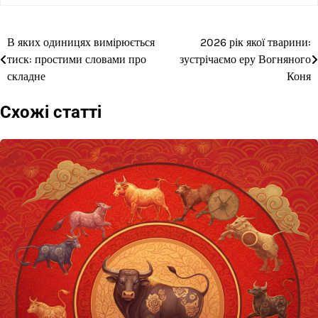
В яких одиницях вимірюється
2026 рік якої тварини:
Навігація
тиск: простими словами про
зустрічаємо еру Вогняного
записів
складне
Коня
Схожі статті