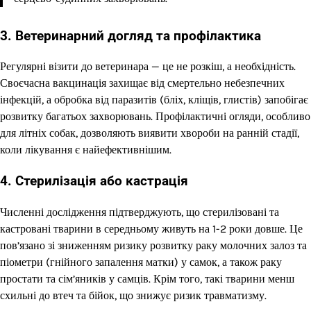
3. Ветеринарний догляд та профілактика
Регулярні візити до ветеринара — це не розкіш, а необхідність.
Своєчасна вакцинація захищає від смертельно небезпечних
інфекцій, а обробка від паразитів (бліх, кліщів, глистів) запобігає
розвитку багатьох захворювань. Профілактичні огляди, особливо
для літніх собак, дозволяють виявити хвороби на ранній стадії,
коли лікування є найефективнішим.
4. Стерилізація або кастрація
Численні дослідження підтверджують, що стерилізовані та
кастровані тварини в середньому живуть на 1-2 роки довше. Це
пов’язано зі зниженням ризику розвитку раку молочних залоз та
піометри (гнійного запалення матки) у самок, а також раку
простати та сім’яників у самців. Крім того, такі тварини менш
схильні до втеч та бійок, що знижує ризик травматизму.