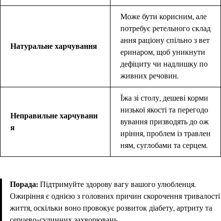
Може бути корисним, але
потребує ретельного склад
ання раціону спільно з вет
Натуральне харчування
еринаром, щоб уникнути
дефіциту чи надлишку по
живних речовин.
Їжа зі столу, дешеві корми
низької якості та перегодо
Неправильне харчуванн
вування призводять до ож
я
иріння, проблем із травлен
ням, суглобами та серцем.
Порада:
Підтримуйте здорову вагу вашого улюбленця.
Ожиріння є однією з головних причин скорочення тривалості
життя, оскільки воно провокує розвиток діабету, артриту та
серцево-судинних захворювань.