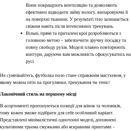
Вони покращують вентиляцію та дозволяють
ефективно відводити зайву вологу, випаровуючи її
на поверхні тканини. У результаті тіло залишається
свіжим навіть після інтенсивних тренувань.
Вільні, прямі та приталені крої розробляються з
головною метою – забезпечити зручну посадку та
повну свободу рухів. Моделі плавно повторюють
контури, даруючи вам можливість сфокусуватись на
русі.
Не сумнівайтесь, футболка поло стане справжнім мастхевом, у
якому можна піти на прогулянки, тренування чи теніс!
Лаконічний стиль на першому місці
В асортименті пропонуються позиції для жінок та чоловіків,
тому кожен зможе підібрати для себе особливий варіант.
Представлені мінімалістичні однотонні моделі, доповнені
культовими трьома смужками або яскравими принтами –