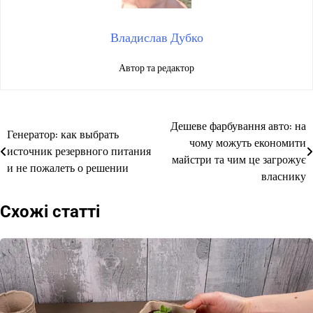
Владислав Дубко
Автор та редактор
Дешеве фарбування авто: на
Навігація
Генератор: как выбрать
чому можуть економити
источник резервного питания
записів
майстри та чим це загрожує
и не пожалеть о решении
власнику
Схожі статті