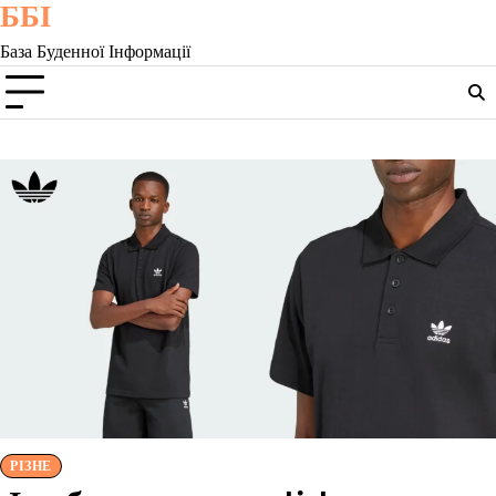
ББІ
Skip
to
База Буденної Інформації
content
РІЗНЕ