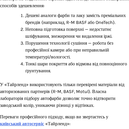
способів здешевлення:
Дешеві аналоги фарби та лаку замість преміальних
брендів (наприклад, R-M BASF або OneTech).
Неповна підготовка поверхні — недостатнє
шліфування, знежирення чи видалення іржі.
Порушення технології сушіння — робота без
професійної камери або при неправильній
температурі/вологості.
Тонкі шари покриття або відмова від повноцінного
ґрунтування.
У «Тайрленд» використовують тільки перевірені матеріали від
авторизованих партнерів (R-M, BASF, Motul). Власна
лабораторія підбору автофарби дозволяє точно відтворити
заводський колір, уникаючи різниці у відтінках.
Переваги професійного підходу, якщо ви звертаєтесь у
київський автосервіс
«Тайрленд»: