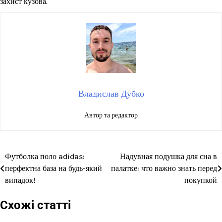
захист кузова.
Владислав Дубко
Автор та редактор
Футболка поло adidas:
Надувная подушка для сна в
Навігація
перфектна база на будь-який
палатке: что важно знать перед
записів
випадок!
покупкой
Схожі статті