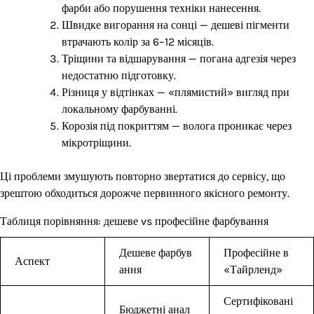
фарби або порушення техніки нанесення.
Швидке вигорання на сонці — дешеві пігменти
втрачають колір за 6–12 місяців.
Тріщини та відшарування — погана адгезія через
недостатню підготовку.
Різниця у відтінках — «плямистий» вигляд при
локальному фарбуванні.
Корозія під покриттям — волога проникає через
мікротріщини.
Ці проблеми змушують повторно звертатися до сервісу, що
зрештою обходиться дорожче первинного якісного ремонту.
Таблиця порівняння: дешеве vs професійне фарбування
Дешеве фарбув
Професійне в
Аспект
ання
«Тайрленд»
Сертифіковані
Бюджетні анал