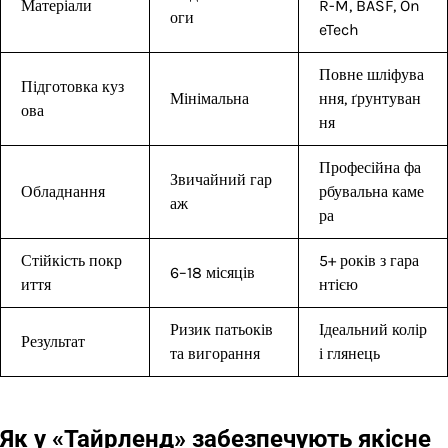
Матеріали
R-M, BASF, On
оги
eTech
Повне шліфува
Підготовка куз
Мінімальна
ння, ґрунтуван
ова
ня
Професійна фа
Звичайний гар
Обладнання
рбувальна каме
аж
ра
Стійкість покр
5+ років з гара
6–18 місяців
иття
нтією
Ризик патьоків
Ідеальний колір
Результат
та вигорання
і глянець
Як у «Тайрленд» забезпечують якісне