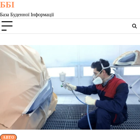
ББІ
Skip
to
База Буденної Інформації
content
АВТО