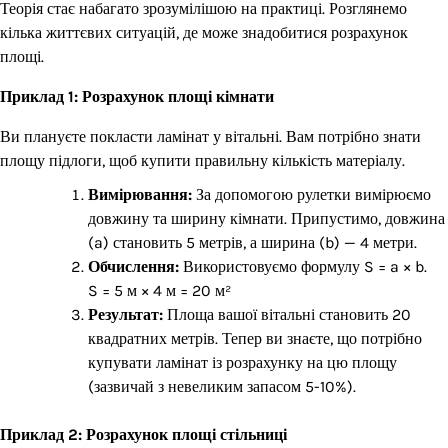
Теорія стає набагато зрозумілішою на практиці. Розглянемо
кілька життєвих ситуацій, де може знадобитися розрахунок
площі.
Приклад 1: Розрахунок площі кімнати
Ви плануєте покласти ламінат у вітальні. Вам потрібно знати
площу підлоги, щоб купити правильну кількість матеріалу.
Вимірювання:
За допомогою рулетки вимірюємо
довжину та ширину кімнати. Припустимо, довжина
(a) становить 5 метрів, а ширина (b) — 4 метри.
Обчислення:
Використовуємо формулу S = a × b.
S = 5 м × 4 м = 20 м²
Результат:
Площа вашої вітальні становить 20
квадратних метрів. Тепер ви знаєте, що потрібно
купувати ламінат із розрахунку на цю площу
(зазвичай з невеликим запасом 5-10%).
Приклад 2: Розрахунок площі стільниці