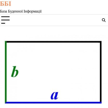
ББІ
Skip
to
База Буденної Інформації
content