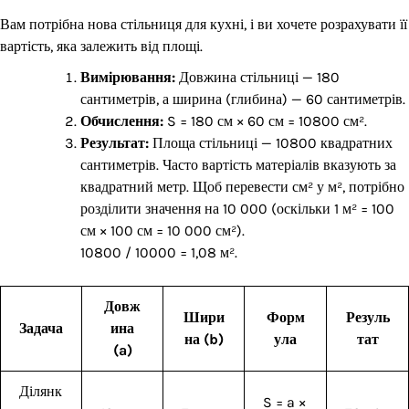
Вам потрібна нова стільниця для кухні, і ви хочете розрахувати її
вартість, яка залежить від площі.
Вимірювання:
Довжина стільниці — 180
сантиметрів, а ширина (глибина) — 60 сантиметрів.
Обчислення:
S = 180 см × 60 см = 10800 см².
Результат:
Площа стільниці — 10800 квадратних
сантиметрів. Часто вартість матеріалів вказують за
квадратний метр. Щоб перевести см² у м², потрібно
розділити значення на 10 000 (оскільки 1 м² = 100
см × 100 см = 10 000 см²).
10800 / 10000 = 1,08 м².
Довж
Шири
Форм
Резуль
Задача
ина
на (b)
ула
тат
(a)
Ділянк
S = a ×