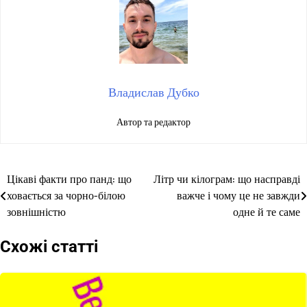
Владислав Дубко
Автор та редактор
Цікаві факти про панд: що
Літр чи кілограм: що насправді
Навігація
ховається за чорно-білою
важче і чому це не завжди
записів
зовнішністю
одне й те саме
Схожі статті