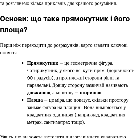
та розглянемо кілька прикладів для кращого розуміння.
Основи: що таке прямокутник і його
площа?
Перш ніж переходити до розрахунків, варто згадати ключові
поняття.
Прямокутник
— це геометрична фігура,
чотирикутник, у якого всі кути прямі (дорівнюють
90 градусів), а протилежні сторони рівні та
паралельні. Довшу сторону зазвичай називають
довжиною
, а коротшу —
шириною
.
Площа
— це міра, що показує, скільки простору
займає фігура на площині. Вона вимірюється у
квадратних одиницях (наприклад, квадратних
метрах, сантиметрах тощо).
Уявіть, що ви хочете застелити підлогу кімнати квадратною