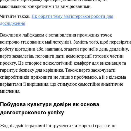
максимально конкретними та вимірюваними.
Читайте також:
Як обрати тему магістерської роботи для
дослідження
Важливим лайфхаком є встановлення проміжних точок
контролю (так званих майлстоунів). Замість того, щоб перевіряти
роботу щогодини або, навпаки, згадати про неї в день дедлайну,
варто заздалегідь погодити дати демонстрації готових частин
проєкту. Це створює психологічний комфорт для виконавця та
гарантує безпеку для керівника. Також варто заохочувати
співробітників приходити не лише з проблемою, а й з кількома
варіантами її вирішення, що стимулює самостійне аналітичне
мислення.
Побудова культури довіри як основа
довгострокового успіху
Жодні адміністративні інструменти чи жорсткі графіки не