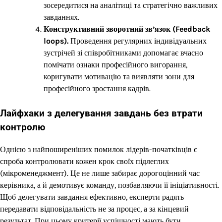
зосередитися на аналітиці та стратегічно важливих
завданнях.
Конструктивний зворотний зв’язок (Feedback
loops).
Проведення регулярних індивідуальних
зустрічей зі співробітниками допомагає вчасно
помічати ознаки професійного вигорання,
коригувати мотивацію та виявляти зони для
професійного зростання кадрів.
Лайфхаки з делегування завдань без втрати
контролю
Однією з найпоширеніших помилок лідерів-початківців є
спроба контролювати кожен крок своїх підлеглих
(мікроменеджмент). Це не лише забирає дорогоцінний час
керівника, а й демотивує команду, позбавляючи її ініціативності.
Щоб делегувати завдання ефективно, експерти радять
передавати відповідальність не за процес, а за кінцевий
результат. При цьому критерії успішності мають бути