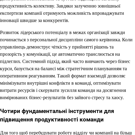
продуктивність колективу. Завдяки залученню зовнішньої
експертизи компанії отримують можливість впроваджувати
інновації швидше за конкурентів.
Розвиток лідерського потенціалу в межах організації завжди
починається з персональної дисципліни самого керівника. Коли
управлінець демонструє чіткість у прийнятті рішень та
прозорість у комунікації, це автоматично транслюється на
підлеглих. Системний підхід, який часто вивчають через бізнес
курси, базується на балансі між стратегічним плануванням та
оперативним реагуванням. Такий формат взаємодії дозволяє
мінімізувати внутрішні конфлікти в команді, оптимізувати
витрати ресурсів і скерувати зусилля команди на досягнення
вимірюваних бізнес-результатів без зайвого стресу та хаосу.
Чотири фундаментальні інструменти для
підвищення продуктивності команди
Для того щоб перебудувати роботу відділу чи компанії на більш