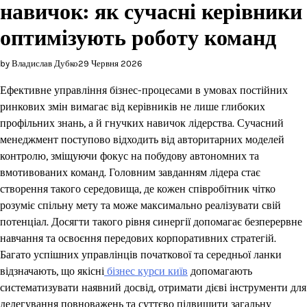
навичок: як сучасні керівники
оптимізують роботу команд
by Владислав Дубко
29 Червня 2026
Ефективне управління бізнес-процесами в умовах постійних
ринкових змін вимагає від керівників не лише глибоких
профільних знань, а й гнучких навичок лідерства. Сучасний
менеджмент поступово відходить від авторитарних моделей
контролю, зміщуючи фокус на побудову автономних та
вмотивованих команд. Головним завданням лідера стає
створення такого середовища, де кожен співробітник чітко
розуміє спільну мету та може максимально реалізувати свій
потенціал. Досягти такого рівня синергії допомагає безперервне
навчання та освоєння передових корпоративних стратегій.
Багато успішних управлінців початкової та середньої ланки
відзначають, що якісні
бізнес курси київ
допомагають
систематизувати наявний досвід, отримати дієві інструменти для
делегування повноважень та суттєво підвищити загальну