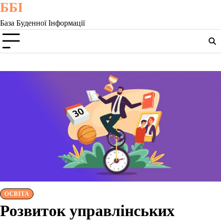
ББІ
Skip
to
База Буденної Інформації
content
ОСВІТА
Розвиток управлінських