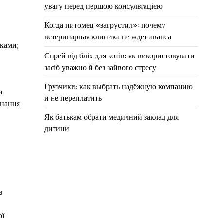
увагу перед першою консультацією
Когда питомец «загрустил»: почему
ветеринарная клиника не ждет аванса
иками;
Спрей від бліх для котів: як використовувати
засіб уважно й без зайвого стресу
Грузчики: как выбрать надёжную компанию
и
и не переплатить
знання
Як батькам обрати медичний заклад для
дитини
з
ої