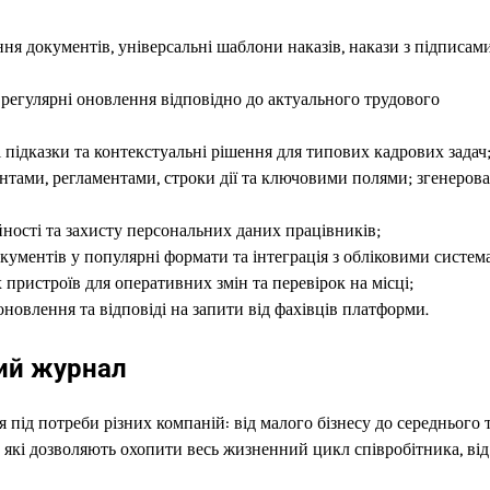
ння документів, універсальні шаблони наказів, накази з підписами
 регулярні оновлення відповідно до актуального трудового
 підказки та контекстуальні рішення для типових кадрових задач
нтами, регламентами, строки дії та ключовими полями; згенерова
ності та захисту персональних даних працівників;
окументів у популярні формати та інтеграція з обліковими систем
 пристроїв для оперативних змін та перевірок на місці;
оновлення та відповіді на запити від фахівців платформи.
ний журнал
 під потреби різних компаній: від малого бізнесу до середнього 
, які дозволяють охопити весь жизненний цикл співробітника, від