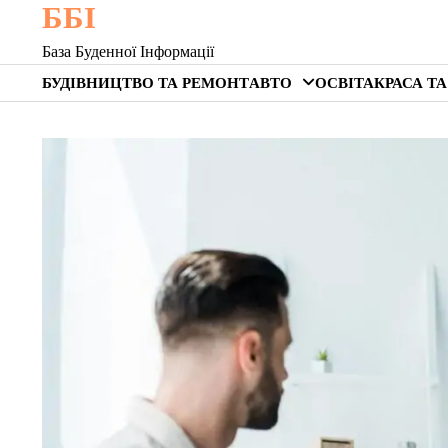
ББІ
Skip
to
База Буденної Інформації
content
БУДІВНИЦТВО ТА РЕМОНТ
АВТО
ОСВІТА
КРАСА ТА