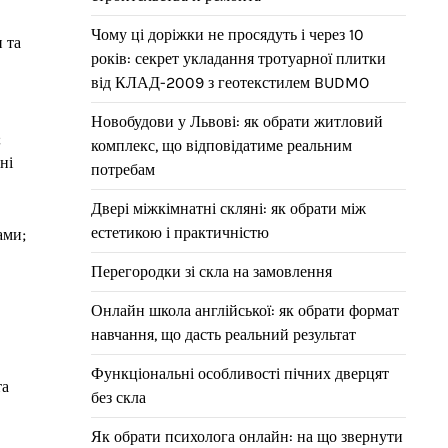
Чому ці доріжки не просядуть і через 10
 та
років: секрет укладання тротуарної плитки
від КЛАД-2009 з геотекстилем BUDMO
Новобудови у Львові: як обрати житловий
;
комплекс, що відповідатиме реальним
ні
потребам
Двері міжкімнатні скляні: як обрати між
естетикою і практичністю
ами;
Перегородки зі скла на замовлення
Онлайн школа англійської: як обрати формат
навчання, що дасть реальний результат
Функціональні особливості пічних дверцят
та
без скла
Як обрати психолога онлайн: на що звернути