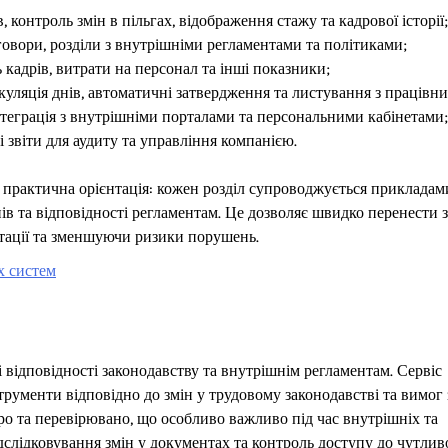
 контроль змін в пільгах, відображення стажу та кадрової історії;
говори, розділи з внутрішніми регламентами та політиками;
 кадрів, витрати на персонал та інші показники;
куляція днів, автоматичні затвердження та листування з працівн
нтеграція з внутрішніми порталами та персональними кабінетами;
і звіти для аудиту та управління компанією.
 практична орієнтація: кожен розділ супроводжується прикладам
в та відповідності регламентам. Це дозволяє швидко перенести 
ентації та зменшуючи ризики порушень.
х систем
відповідності законодавству та внутрішнім регламентам. Сервіс
рументи відповідно до змін у трудовому законодавстві та вимог 
ро та перевірювано, що особливо важливо під час внутрішніх та
ідслідковування змін у документах та контроль доступу до чутлив