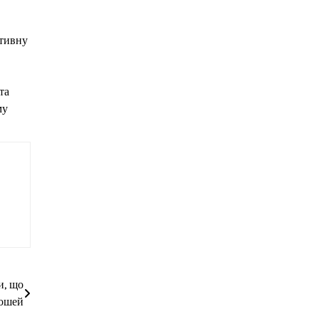
ативну
та
му
и, що
рошей