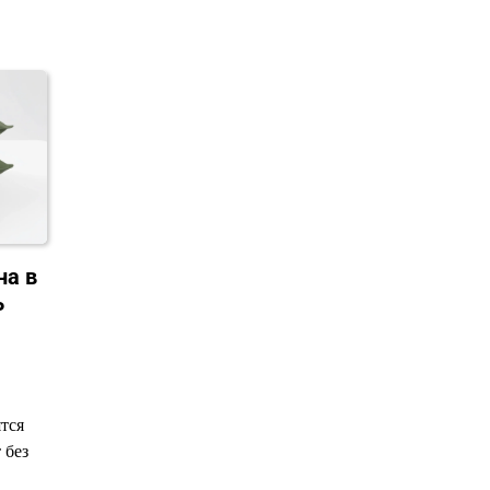
на в
ь
тся
 без