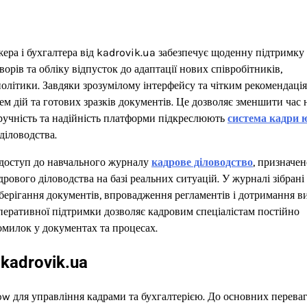
ера і бухгалтера від kadrovik.ua забезпечує щоденну підтримку 
рів та обліку відпусток до адаптації нових співробітників,
олітики. Завдяки зрозумілому інтерфейсу та чітким рекомендаці
м дій та готових зразків документів. Це дозволяє зменшити час 
Зручність та надійність платформи підкреслюють
система кадри 
діловодства.
 доступ до навчального журналу
кадрове діловодство
, призначе
рового діловодства на базі реальних ситуацій. У журналі зібрані
зберігання документів, впровадження регламентів і дотримання в
оперативної підтримки дозволяє кадровим спеціалістам постійно
омилок у документах та процесах.
kadrovik.ua
w для управління кадрами та бухгалтерією. До основних перева