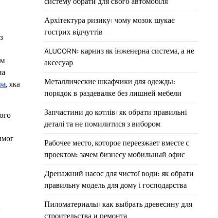
систему обрати для свого автомобіля
Архітектура ризику: чому мозок шукає
гострих відчуттів
з
ALUCORN: карниз як інженерна система, а не
ям
аксесуар
на
Металлические шкафчики для одежды:
юа
, яка
порядок в раздевалке без лишней мебели
Запчастини до котлів: як обрати правильні
ного
деталі та не помилитися з вибором
имог
Рабочее место, которое переезжает вместе с
проектом: зачем бизнесу мобильный офис
Дренажний насос для чистої води: як обрати
правильну модель для дому і господарства
Пиломатериалы: как выбрать древесину для
г
строительства и ремонта