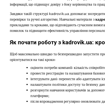
інформації, що підвищує довіру з боку керівництва та прац
Завдяки такій структурі kadrovik.ua допомагає зосередити
перевірки та ручні алгоритми. Навчальні матеріали з
кадро
прикладами та кроками, що відповідають сучасним вимога
помилок та підвищити ефективність управління персонало
Як почати роботу з kadrovik.ua: к
Щоб максимально швидко та безперешкодно запустити пр
орієнтуватися на такі кроки:
оцінити потреби компанії: кількість співробіт
провести реєстрацію та налаштування базових 
інтегрувати дані: перенести або адаптувати і
налаштувати політики доступу та безпеку дан
розгорнути навчання користувачів за допомо
платформи;
після впровадження регулярно оновлювати дан