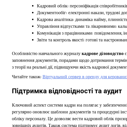
Кадровий облік: персоніфікація співробітників,
Документообіг: електронні накази, трудові до
Кадрова аналітика: динаміка найму, плинність
Управління відпустками та лікарняними: каль
Комунікація з працівниками: повідомлення, і
Звіти та контроль якості: готові та настроюван
Особливістю навчального журналу
кадрове діловодство
є
заповнення документів, порадами щодо дотримання терміні
з теорії на реальні дії, підвищуючи якість кадрової докум
Читайте також:
Віртуальний сервер в оренду для керовани
Підтримка відповідності та аудит
Ключовий аспект системи кадри юа полягає у забезпеченні 
регулярно оновлює шаблони документів та процедурні інст
обліку персоналу. Це дозволяє вести кадровий облік прозо
зовнішніх аудитів. Також система підтримує аудит логів, в