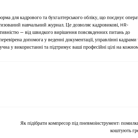
рма для кадрового та бухгалтерського обліку, що поєднує опер
тизований навчальний журнал. Це дозволяє кадровикові, HR-
тивністю — від швидкого вирішення повсякденних питань до
еревірена допомога у веденні документації, управлінні кадрами 
ручна у використанні та підтримує ваші професійні цілі на кожно
Як підібрати компресор під пневмоінструмент: помилк
коштують г