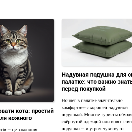
Надувная подушка для с
палатке: что важно знат
перед покупкой
Ночлег в палатке значительно
комфортнее с хорошей надувной
вати кота: простий
подушкой. Многие туристы обходя
для кожного
свёрнутой одеждой или вовсе спят
подушки — и утром чувствуют
тів — це захопливе