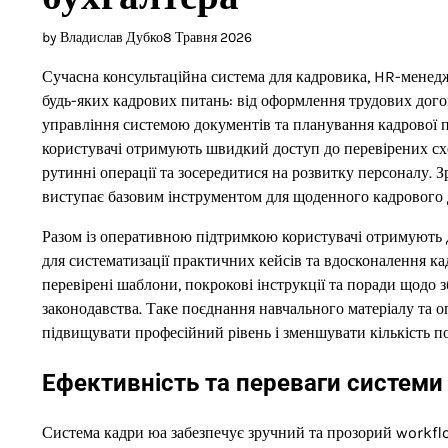
by Владислав Дубко
8 Травня 2026
Сучасна консультаційна система для кадровика, HR-менедж
будь-яких кадрових питань: від оформлення трудових догово
управління системою документів та планування кадрової п
користувачі отримують швидкий доступ до перевірених схе
рутинні операції та зосередитися на розвитку персоналу. 
виступає базовим інструментом для щоденного кадрового 
Разом із оперативною підтримкою користувачі отримують
для систематизації практичних кейсів та вдосконалення кад
перевірені шаблони, покрокові інструкції та поради щодо 
законодавства. Таке поєднання навчального матеріалу та 
підвищувати професійний рівень і зменшувати кількість п
Ефективність та переваги системи 
Система кадри юа забезпечує зручний та прозорий workflo