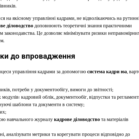
івників.
ся на якісному управлінні кадрами, не відволікаючись на рутинн
ве діловодство
доповнюють теоретичні знання практичними
м законодавства. Це дозволяє мінімізувати ризики неправомірни
м.
роки до впровадження
оцеси управління кадрами за допомогою
система кадри юа
, варт
ників, потреби у документообігу, вимоги до звітності;
модулів: кадровий облік, документообіг, відпустки та регламент
снуючі шаблони та документи в систему;
их;
гою навчального журналу
кадрове діловодство
та матеріалів
і, аналізувати метрики та корегувати процеси відповідно до