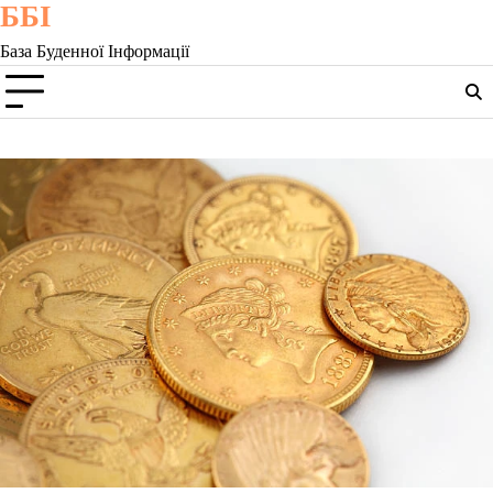
ББІ
Skip
to
База Буденної Інформації
content