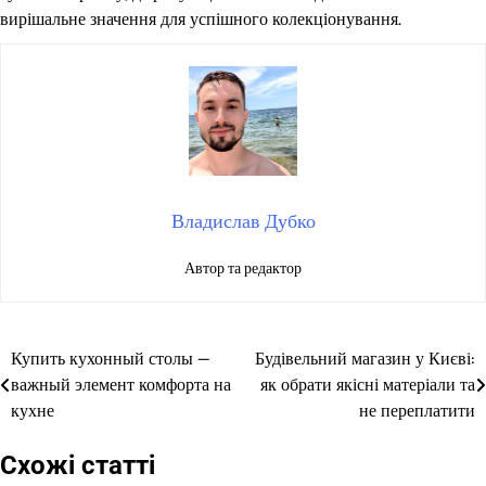
вирішальне значення для успішного колекціонування.
Владислав Дубко
Автор та редактор
Купить кухонный столы —
Будівельний магазин у Києві:
Навігація
важный элемент комфорта на
як обрати якісні матеріали та
записів
кухне
не переплатити
Схожі статті