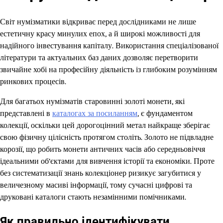
Світ нумізматики відкриває перед дослідниками не лише
естетичну красу минулих епох, а й широкі можливості для
надійного інвестування капіталу. Використання спеціалізованої
літератури та актуальних баз даних дозволяє перетворити
звичайне хобі на професійну діяльність із глибоким розумінням
ринкових процесів.
Для багатьох нумізматів старовинні золоті монети, які
представлені в
каталогах за посиланням
, є фундаментом
колекції, оскільки цей дорогоцінний метал найкраще зберігає
свою фізичну цілісність протягом століть. Золото не підвладне
корозії, що робить монети античних часів або середньовіччя
ідеальними об’єктами для вивчення історії та економіки. Проте
без систематизації знань колекціонер ризикує загубитися у
величезному масиві інформації, тому сучасні цифрові та
друковані каталоги стають незамінними помічниками.
Як правильно ідентифікувати