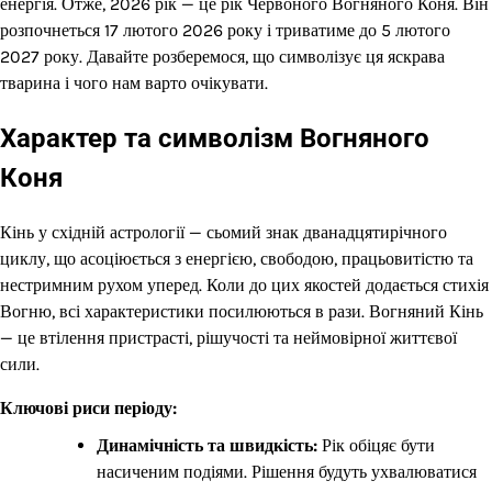
енергія. Отже, 2026 рік — це рік Червоного Вогняного Коня. Він
розпочнеться 17 лютого 2026 року і триватиме до 5 лютого
2027 року. Давайте розберемося, що символізує ця яскрава
тварина і чого нам варто очікувати.
Характер та символізм Вогняного
Коня
Кінь у східній астрології — сьомий знак дванадцятирічного
циклу, що асоціюється з енергією, свободою, працьовитістю та
нестримним рухом уперед. Коли до цих якостей додається стихія
Вогню, всі характеристики посилюються в рази. Вогняний Кінь
— це втілення пристрасті, рішучості та неймовірної життєвої
сили.
Ключові риси періоду:
Динамічність та швидкість:
Рік обіцяє бути
насиченим подіями. Рішення будуть ухвалюватися