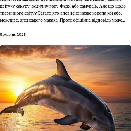
квітучу сакуру, величну гору Фудзі або самураїв. Але що щодо
тваринного світу? Багато хто впевнено назве коропа кої або,
можливо, японського макака. Проте офіційна відповідь може…
9 Жовтня 2025