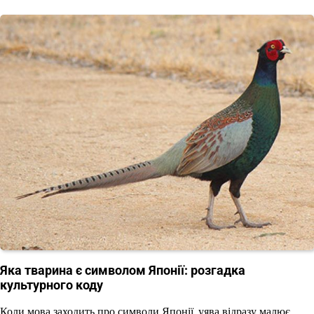
Яка тварина є символом Японії: розгадка
культурного коду
Коли мова заходить про символи Японії, уява відразу малює