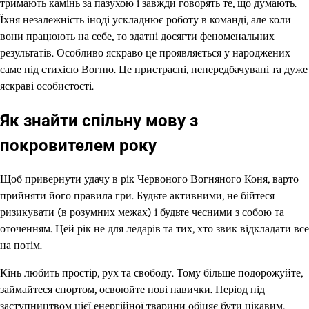
тримають камінь за пазухою і завжди говорять те, що думають.
Їхня незалежність іноді ускладнює роботу в команді, але коли
вони працюють на себе, то здатні досягти феноменальних
результатів. Особливо яскраво це проявляється у народжених
саме під стихією Вогню. Це пристрасні, непередбачувані та дуже
яскраві особистості.
Як знайти спільну мову з
покровителем року
Щоб привернути удачу в рік Червоного Вогняного Коня, варто
прийняти його правила гри. Будьте активними, не бійтеся
ризикувати (в розумних межах) і будьте чесними з собою та
оточенням. Цей рік не для ледарів та тих, хто звик відкладати все
на потім.
Кінь любить простір, рух та свободу. Тому більше подорожуйте,
займайтеся спортом, освоюйте нові навички. Період під
заступництвом цієї енергійної тварини обіцяє бути цікавим,