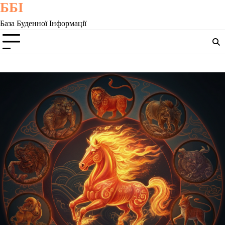
ББІ
Skip
to
База Буденної Інформації
content