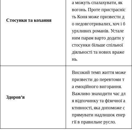
а можуть спалахувати, як
вогонь. Проте пристрасніс
ть Коня може призвести д
Стосунки та кохання
о недовготривалих, хоч і б
урхливих романів. Устале
ним парам варто додати у
стосунки більше спільної
діяльності та нових враже
нь.
Високий темп життя може
призвести до перевтоми т
а емоційного вигорання.
Важливо знаходити час дл
Здоров’я
я відпочинку та фізичної а
ктивності, яка допоможе с
прямувати надлишок енер
гії в правильне русло.