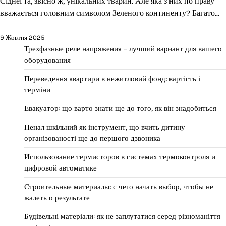
Сіднеї та, звісно ж, унікальних тварин. Але яка з них по праву
вважається головним символом Зеленого континенту? Багато…
9 Жовтня 2025
Трехфазные реле напряжения – лучший вариант для вашего
оборудования
Переведення квартири в нежитловий фонд: вартість і
терміни
Евакуатор: що варто знати ще до того, як він знадобиться
Пенал шкільний як інструмент, що вчить дитину
організованості ще до першого дзвоника
Использование термисторов в системах термоконтроля и
цифровой автоматике
Строительные материалы: с чего начать выбор, чтобы не
жалеть о результате
Будівельні матеріали: як не заплутатися серед різноманіття