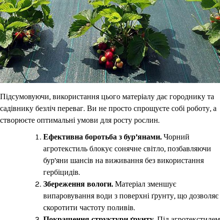
Підсумовуючи, використання цього матеріалу дає городнику та
садівнику безліч переваг. Ви не просто спрощуєте собі роботу, а
створюєте оптимальні умови для росту рослин.
Ефективна боротьба з бур’янами.
Чорний
агротекстиль блокує сонячне світло, позбавляючи
бур’яни шансів на виживання без використання
гербіцидів.
Збереження вологи.
Матеріал зменшує
випаровування води з поверхні ґрунту, що дозволяє
скоротити частоту поливів.
Покращення структури ґрунту.
Під агротекстилем