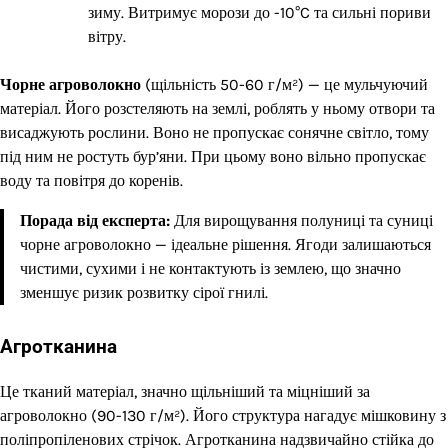
зиму. Витримує морози до -10°C та сильні пориви
вітру.
Чорне агроволокно
(щільність 50-60 г/м²) — це мульчуючий
матеріал. Його розстеляють на землі, роблять у ньому отвори та
висаджують рослини. Воно не пропускає сонячне світло, тому
під ним не ростуть бур’яни. При цьому воно вільно пропускає
воду та повітря до коренів.
Порада від експерта:
Для вирощування полуниці та суниці
чорне агроволокно — ідеальне рішення. Ягоди залишаються
чистими, сухими і не контактують із землею, що значно
зменшує ризик розвитку сірої гнилі.
Агротканина
Це тканий матеріал, значно щільніший та міцніший за
агроволокно (90-130 г/м²). Його структура нагадує мішковину з
поліпропіленових стрічок. Агротканина надзвичайно стійка до