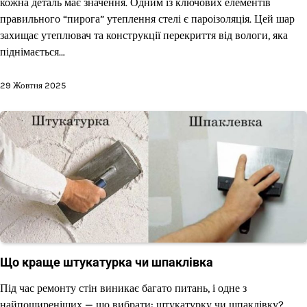
кожна деталь має значення. Одним із ключових елементів
правильного “пирога” утеплення стелі є пароізоляція. Цей шар
захищає утеплювач та конструкції перекриття від вологи, яка
піднімається…
29 Жовтня 2025
Що краще штукатурка чи шпаклівка
Під час ремонту стін виникає багато питань, і одне з
найпоширеніших — що вибрати: штукатурку чи шпаклівку?