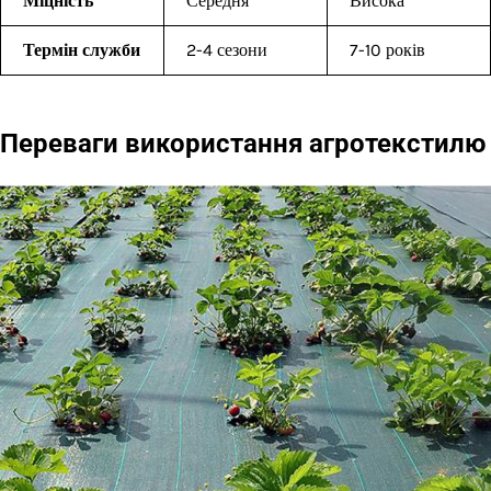
Міцність
Середня
Висока
Термін служби
2-4 сезони
7-10 років
Переваги використання агротекстилю