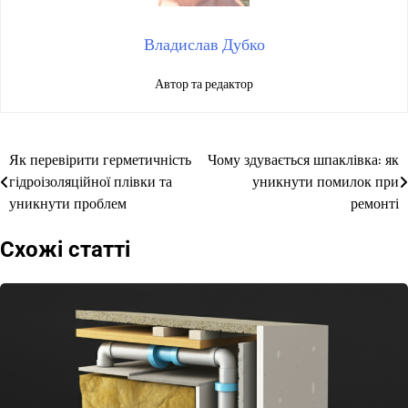
Владислав Дубко
Автор та редактор
Як перевірити герметичність
Чому здувається шпаклівка: як
Навігація
гідроізоляційної плівки та
уникнути помилок при
записів
уникнути проблем
ремонті
Схожі статті