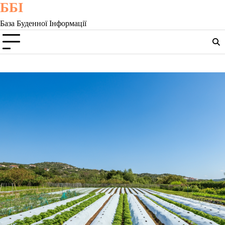
ББІ
Skip
to
База Буденної Інформації
content