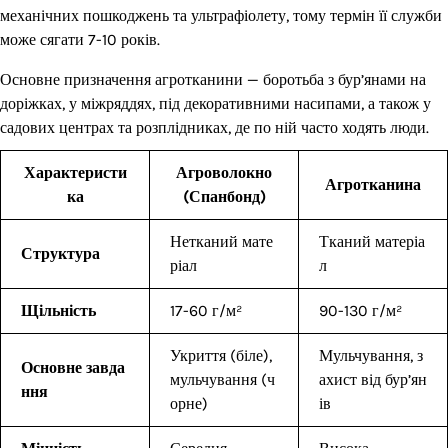
механічних пошкоджень та ультрафіолету, тому термін її служби
може сягати 7-10 років.
Основне призначення агротканини — боротьба з бур’янами на
доріжках, у міжряддях, під декоративними насипами, а також у
садових центрах та розплідниках, де по ній часто ходять люди.
Характеристи
Агроволокно
Агротканина
ка
(Спанбонд)
Нетканий мате
Тканий матеріа
Структура
ріал
л
Щільність
17-60 г/м²
90-130 г/м²
Укриття (біле),
Мульчування, з
Основне завда
мульчування (ч
ахист від бур’ян
ння
орне)
ів