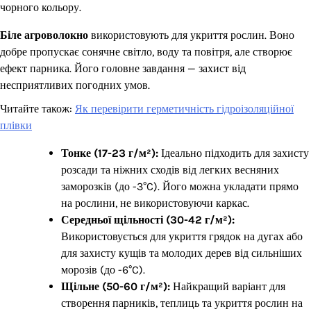
чорного кольору.
Біле агроволокно
використовують для укриття рослин. Воно
добре пропускає сонячне світло, воду та повітря, але створює
ефект парника. Його головне завдання — захист від
несприятливих погодних умов.
Читайте також:
Як перевірити герметичність гідроізоляційної
плівки
Тонке (17-23 г/м²):
Ідеально підходить для захисту
розсади та ніжних сходів від легких весняних
заморозків (до -3°C). Його можна укладати прямо
на рослини, не використовуючи каркас.
Середньої щільності (30-42 г/м²):
Використовується для укриття грядок на дугах або
для захисту кущів та молодих дерев від сильніших
морозів (до -6°C).
Щільне (50-60 г/м²):
Найкращий варіант для
створення парників, теплиць та укриття рослин на