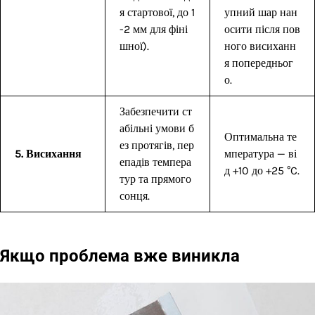
я стартової, до 1
упний шар нан
-2 мм для фіні
осити після пов
шної).
ного висиханн
я попередньог
о.
Забезпечити ст
абільні умови б
Оптимальна те
ез протягів, пер
5. Висихання
мпература — ві
епадів темпера
д +10 до +25 °C.
тур та прямого
сонця.
Якщо проблема вже виникла