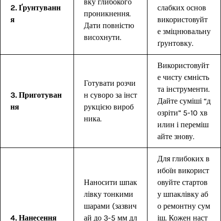
вку глибокого
2. Ґрунтуванн
слабких основ
проникнення.
я
використовуйт
Дати повністю
е зміцнювальну
висохнути.
ґрунтовку.
Використовуйт
е чисту ємність
Готувати розчи
та інструменти.
3. Приготуван
н суворо за інст
Дайте суміші “д
ня
рукцією вироб
озріти” 5-10 хв
ника.
илин і переміш
айте знову.
Для глибоких в
ибоїн використ
Наносити шпак
овуйте стартов
лівку тонкими
у шпаклівку аб
шарами (зазвич
о ремонтну сум
4. Нанесення
ай до 3-5 мм дл
іш. Кожен наст