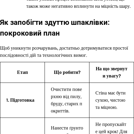
також може негативно вплинути на міцність шару.
Як запобігти здуттю шпаклівки:
покроковий план
Щоб уникнути розчарувань, достатньо дотримуватися простої
послідовності дій та технологічних вимог.
На що звернут
Етап
Що робити?
и увагу?
Очистити пове
Стіна має бути
рхню від пилу,
1. Підготовка
сухою, чистою
бруду, старих п
та міцною.
окриттів.
Не пропускайт
Нанести ґрунто
е цей крок! Для