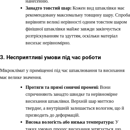
нанесенню.
Занадто товстий шар:
Кожен вид шпаклівки має
рекомендовану максимальну товщину шару. Спроба
вирівняти великі нерівності одним товстим шаром
фінішної шпаклівки майже завжди закінчується
розтріскуванням та здуттям, оскільки матеріал
висихає нерівномірно.
3. Несприятливі умови під час роботи
Мікроклімат у приміщенні під час шпаклювання та висихання
має велике значення.
Протяги та прямі сонячні промені:
Вони
спричиняють занадто швидке та нерівномірне
висихання шпаклівки. Верхній шар миттєво
твердне, а внутрішній залишається вологим, що й
призводить до деформацій.
Висока вологість або низька температура:
У
таких умовах процес висихання затягується, що