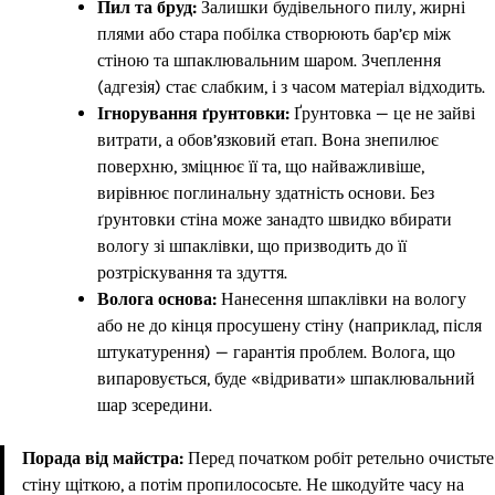
Пил та бруд:
Залишки будівельного пилу, жирні
плями або стара побілка створюють бар’єр між
стіною та шпаклювальним шаром. Зчеплення
(адгезія) стає слабким, і з часом матеріал відходить.
Ігнорування ґрунтовки:
Ґрунтовка — це не зайві
витрати, а обов’язковий етап. Вона знепилює
поверхню, зміцнює її та, що найважливіше,
вирівнює поглинальну здатність основи. Без
ґрунтовки стіна може занадто швидко вбирати
вологу зі шпаклівки, що призводить до її
розтріскування та здуття.
Волога основа:
Нанесення шпаклівки на вологу
або не до кінця просушену стіну (наприклад, після
штукатурення) — гарантія проблем. Волога, що
випаровується, буде «відривати» шпаклювальний
шар зсередини.
Порада від майстра:
Перед початком робіт ретельно очистьте
стіну щіткою, а потім пропилососьте. Не шкодуйте часу на