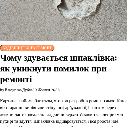
БУДІВНИЦТВО ТА РЕМОНТ
Чому здувається шпаклівка:
як уникнути помилок при
ремонті
by Владислав Дубко
29 Жовтня 2025
Картина знайома багатьом, хто хоч раз робив ремонт самостійно:
ви старанно вирівняли стіну, пофарбували її, і раптом через
деякий час на ідеально гладкій поверхні з’являються неприємні
пухирі та здуття. Шпаклівка відшаровується, і вся робота йде