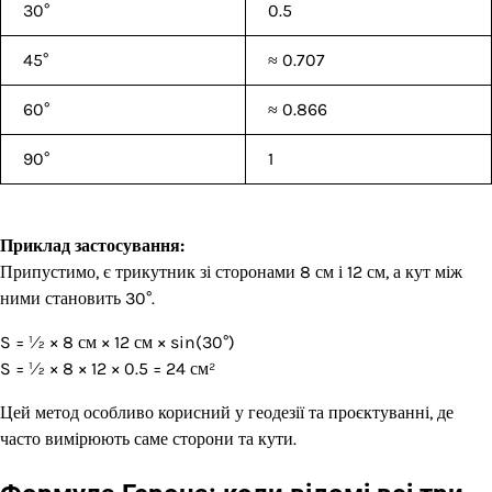
30°
0.5
45°
≈ 0.707
60°
≈ 0.866
90°
1
Приклад застосування:
Припустимо, є трикутник зі сторонами 8 см і 12 см, а кут між
ними становить 30°.
S = ½ × 8 см × 12 см × sin(30°)
S = ½ × 8 × 12 × 0.5 = 24 см²
Цей метод особливо корисний у геодезії та проєктуванні, де
часто вимірюють саме сторони та кути.