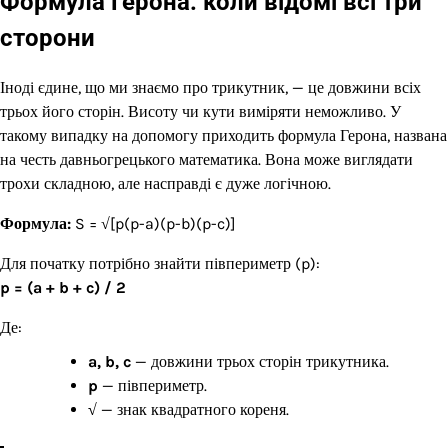
Формула Герона: коли відомі всі три
сторони
Іноді єдине, що ми знаємо про трикутник, — це довжини всіх
трьох його сторін. Висоту чи кути виміряти неможливо. У
такому випадку на допомогу приходить формула Герона, названа
на честь давньогрецького математика. Вона може виглядати
трохи складною, але насправді є дуже логічною.
Формула:
S = √[p(p-a)(p-b)(p-c)]
Для початку потрібно знайти півпериметр (p):
p = (a + b + c) / 2
Де:
a, b, c
— довжини трьох сторін трикутника.
p
— півпериметр.
√
— знак квадратного кореня.