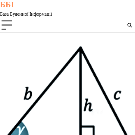
ББІ
Skip
to
База Буденної Інформації
content