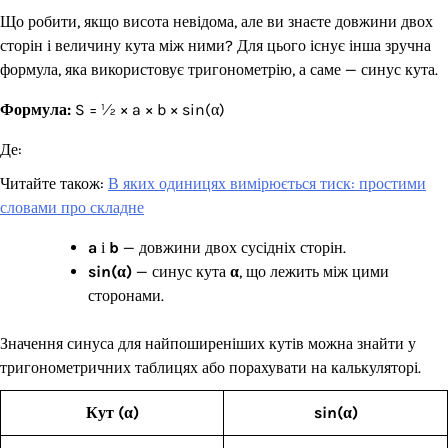
Що робити, якщо висота невідома, але ви знаєте довжини двох
сторін і величину кута між ними? Для цього існує інша зручна
формула, яка використовує тригонометрію, а саме — синус кута.
Формула:
S = ½ × a × b × sin(α)
Де:
Читайте також:
В яких одиницях вимірюється тиск: простими
словами про складне
a
і
b
— довжини двох сусідніх сторін.
sin(α)
— синус кута
α
, що лежить між цими
сторонами.
Значення синуса для найпоширеніших кутів можна знайти у
тригонометричних таблицях або порахувати на калькуляторі.
Кут (α)
sin(α)