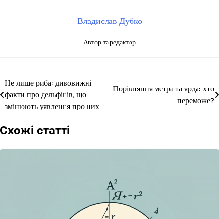
Владислав Дубко
Автор та редактор
Не лише риба: дивовижні
Навігація
Порівняння метра та ярда: хто
факти про дельфінів, що
переможе?
записів
змінюють уявлення про них
Схожі статті