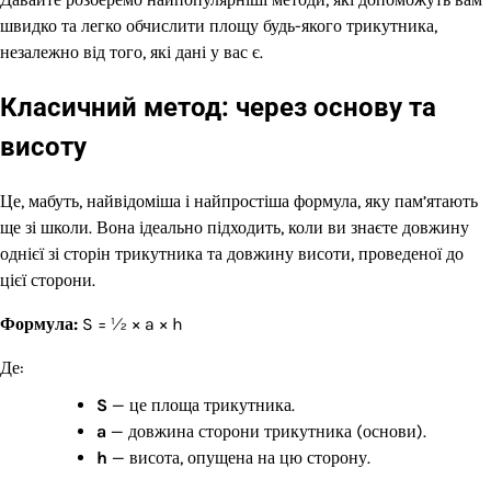
швидко та легко обчислити площу будь-якого трикутника,
незалежно від того, які дані у вас є.
Класичний метод: через основу та
висоту
Це, мабуть, найвідоміша і найпростіша формула, яку пам’ятають
ще зі школи. Вона ідеально підходить, коли ви знаєте довжину
однієї зі сторін трикутника та довжину висоти, проведеної до
цієї сторони.
Формула:
S = ½ × a × h
Де:
S
— це площа трикутника.
a
— довжина сторони трикутника (основи).
h
— висота, опущена на цю сторону.