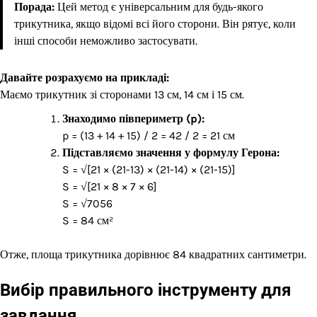
Порада:
Цей метод є універсальним для будь-якого
трикутника, якщо відомі всі його сторони. Він рятує, коли
інші способи неможливо застосувати.
Давайте розрахуємо на прикладі:
Маємо трикутник зі сторонами 13 см, 14 см і 15 см.
Знаходимо півпериметр (p):
p = (13 + 14 + 15) / 2 = 42 / 2 = 21 см
Підставляємо значення у формулу Герона:
S = √[21 × (21-13) × (21-14) × (21-15)]
S = √[21 × 8 × 7 × 6]
S = √7056
S = 84 см²
Отже, площа трикутника дорівнює 84 квадратних сантиметри.
Вибір правильного інструменту для
завдання