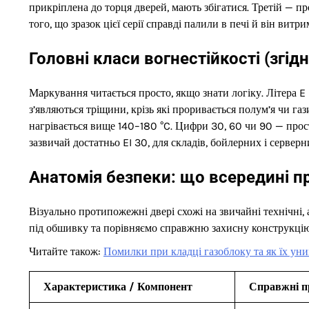
прикріплена до торця дверей, мають збігатися. Третій — п
того, що зразок цієї серії справді палили в печі й він витр
Головні класи вогнестійкості (згід
Маркування читається просто, якщо знати логіку. Літера E (
з’являються тріщини, крізь які проривається полум’я чи гази
нагрівається вище 140–180 °C. Цифри 30, 60 чи 90 — прост
зазвичай достатньо EI 30, для складів, бойлерних і серверн
Анатомія безпеки: що всередині п
Візуально протипожежні двері схожі на звичайні технічні,
під обшивку та порівняємо справжню захисну конструкці
Читайте також:
Помилки при кладці газоблоку та як їх ун
Характеристика / Компонент
Справжні п