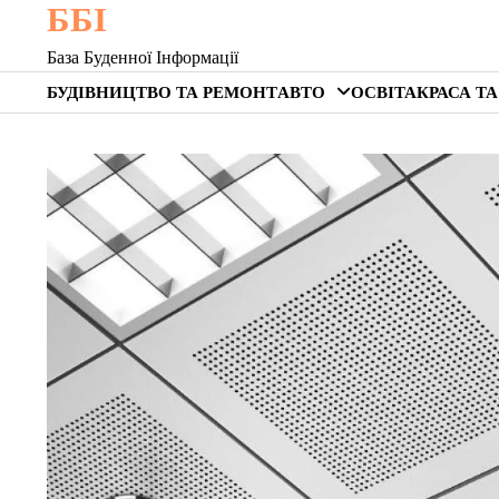
ББІ
Skip
to
База Буденної Інформації
content
БУДІВНИЦТВО ТА РЕМОНТ
АВТО
ОСВІТА
КРАСА ТА