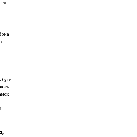
гел
 Вона
их
ь бути
мають
амок:
і
ь,