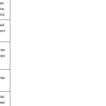
ико
изь
ть).
кий
онсе
умо
ора
ища
іні
емп