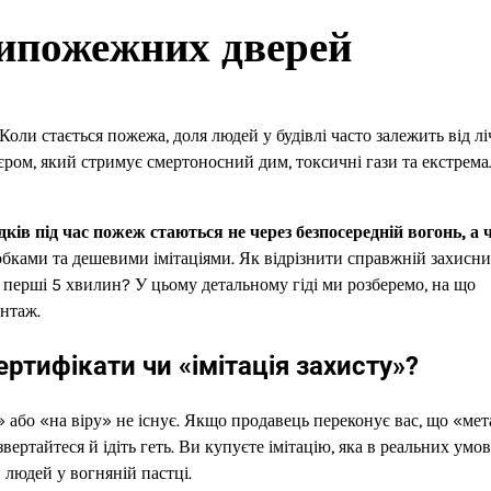
типожежних дверей
 Коли стається пожежа, доля людей у будівлі часто залежить від л
ром, який стримує смертоносний дим, токсичні гази та екстрем
ків під час пожеж стаються не через безпосередній вогонь, а 
бками та дешевими імітаціями. Як відрізнити справжній захисн
а перші 5 хвилин? У цьому детальному гіді ми розберемо, на що
нтаж.
ртифікати чи «імітація захисту»?
або «на віру» не існує. Якщо продавець переконує вас, що «мет
вертайтеся й ідіть геть. Ви купуєте імітацію, яка в реальних умо
людей у вогняній пастці.