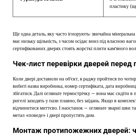
пластику (щ
Ще одна деталь, яку часто ігнорують: звичайна мінеральна 
має низьку щільність, з часом осідає вниз під власною в
сертифікованих дверях стоять жорсткі плити кам’яного вол
Чек-лист перевірки дверей перед
Коли двері доставили на об’єкт, я раджу пройтися по чоти
вибиті назва виробника, номер сертифіката, дата виробницт
збігатися. Далі огляньте термострічку — вона має сидіти в 
ригелі заходять у пази плавно, без заїдань. Якщо в компле
відчинитися миттєво. І наостанок — огляньте зварні шви та
метал «поведе» і двері пропустять дим.
Монтаж протипожежних дверей: чо