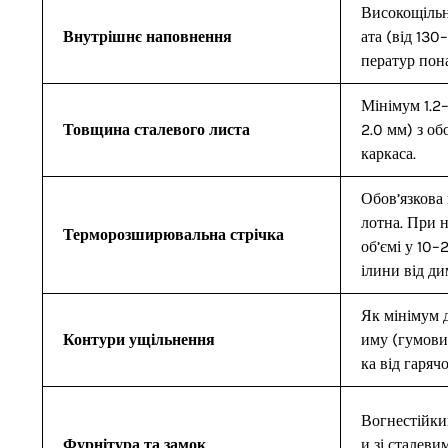
Високощільна
Внутрішнє наповнення
ата (від 130
ператур пон
Мінімум 1.2–
Товщина сталевого листа
2.0 мм) з об
каркаса.
Обов’язкова
лотна. При н
Терморозширювальна стрічка
об’ємі у 10–
ілини від ди
Як мінімум д
Контури ущільнення
иму (гумови
ка від гарячо
Вогнестійкий
Фурнітура та замок
и зі сталев