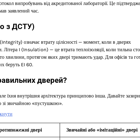
ротокол випробувань від акредитованої лабораторії. Це підтвердж
имав заявлений час.
но з ДСТУ)
Integrity) означає втрату цілісності — момент, коли в дверях
. Літера I (Insulation) — це втрата теплоізоляції, коли тильна ст
о хвилини, протягом яких двері тримають удар. Для офісів та го
их беруть EI 60.
равильних дверей?
 але їхня внутрішня архітектура принципово інша. Давайте зазир
ю зі звичайною «пустушкою».
икнути
ротипожежні двері
Звичайні або «імітаційні» двері