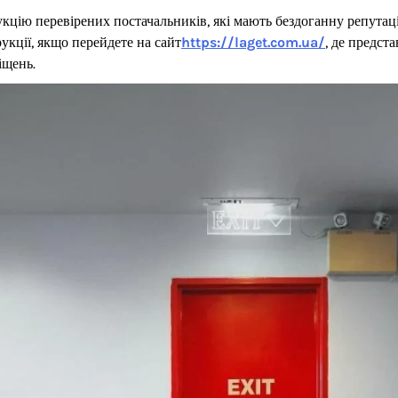
укцію перевірених постачальників, які мають бездоганну репутац
укції, якщо перейдете на сайт
https://laget.com.ua/
, де предст
іщень.