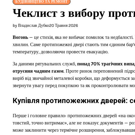
БУДІВНИЦТВО ТА РЕМОНТ
Чеклист з вибору про
by Владислав Дубко
20 Травня 2026
Вогонь
— це стихія, яка не вибачає помилок та недбалості.
хвилин. Саме протипожежні двері стають тим єдиним бар’є
температуру, дозволяючи провести евакуацію.
За даними рятувальних служб,
понад 70% трагічних випад
отруєння чадним газом
. Проте ринок переповнений підро
виріб від звичайної металевої коробки, що деформується з
звернути увагу перед покупкою та як проконтролювати мо
Купівля протипожежних дверей: се
Перше і головне правило: протипожежних дверей «на око» 
товстий, точно витримає», але не показує документів — роз
може заклинити через термічне розширення, заблокувавши 