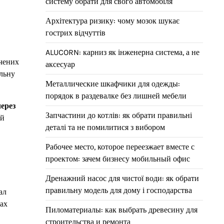
систему обрати для свого автомобіля
Архітектура ризику: чому мозок шукає
гострих відчуттів
ALUCORN: карниз як інженерна система, а не
ічених
аксесуар
альну
Металлические шкафчики для одежды:
порядок в раздевалке без лишней мебели
через
Запчастини до котлів: як обрати правильні
ий
деталі та не помилитися з вибором
Рабочее место, которое переезжает вместе с
проектом: зачем бизнесу мобильный офис
Дренажний насос для чистої води: як обрати
правильну модель для дому і господарства
ал
вах
Пиломатериалы: как выбрать древесину для
строительства и ремонта