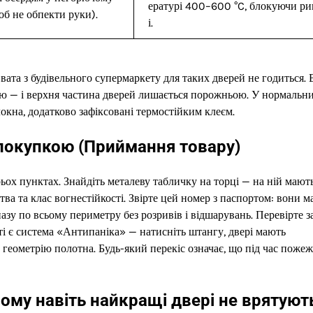
ературі 400–600 °C, блокуючи ри
об не обпекти руки).
і.
вата з будівельного супермаркету для таких дверей не годиться.
агою — і верхня частина дверей лишається порожньою. У нормальн
окна, додатково зафіксовані термостійким клеєм.
 покупкою (Приймання товару)
рьох пунктах. Знайдіть металеву табличку на торці — на ній мают
ва та клас вогнестійкості. Звірте цей номер з паспортом: вони 
пазу по всьому периметру без розривів і відшарувань. Перевірте з
кті є система «Антипаніка» — натисніть штангу, двері мають
 геометрію полотна. Будь-який перекіс означає, що під час пожеж
му навіть найкращі двері не врятуют