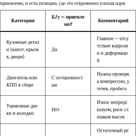
приемлемо, и есть позиции, где это откровенно плохая идея.
Б/у — приемле
Категория
Комментарий
мо?
Главное — отсу
Кузовные детал
тствие коррози
и (капот, крыль
Да
и и деформаци
я, двери)
й
Нужна проверк
Двигатель или
С осторожност
а компрессии, у
КПП в сборе
ью
течек, пробега
Износ непредс
Тормозные дис
Нет
казуем, риск сл
ки и колодки
ишком высок
Остаточный ре