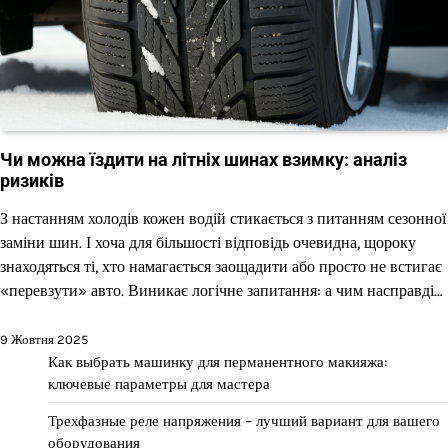
Чи можна їздити на літніх шинах взимку: аналіз
ризиків
З настанням холодів кожен водій стикається з питанням сезонної
заміни шин. І хоча для більшості відповідь очевидна, щороку
знаходяться ті, хто намагається заощадити або просто не встигає
«перевзути» авто. Виникає логічне запитання: а чим насправді…
9 Жовтня 2025
Как выбрать машинку для перманентного макияжа:
ключевые параметры для мастера
Трехфазные реле напряжения – лучший вариант для вашего
оборудования