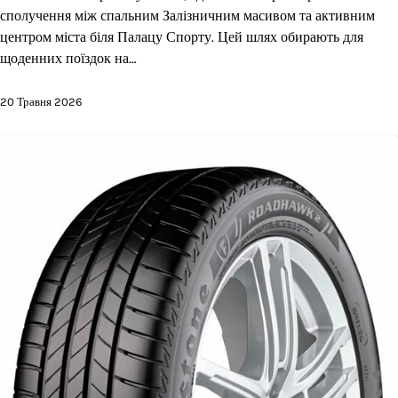
сполучення між спальним Залізничним масивом та активним
центром міста біля Палацу Спорту. Цей шлях обирають для
щоденних поїздок на…
20 Травня 2026