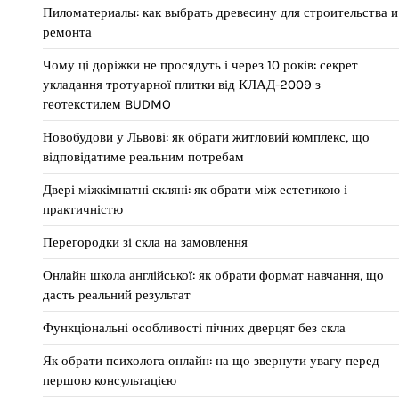
Пиломатериалы: как выбрать древесину для строительства и
ремонта
Чому ці доріжки не просядуть і через 10 років: секрет
укладання тротуарної плитки від КЛАД-2009 з
геотекстилем BUDMO
Новобудови у Львові: як обрати житловий комплекс, що
відповідатиме реальним потребам
Двері міжкімнатні скляні: як обрати між естетикою і
практичністю
Перегородки зі скла на замовлення
Онлайн школа англійської: як обрати формат навчання, що
дасть реальний результат
Функціональні особливості пічних дверцят без скла
Як обрати психолога онлайн: на що звернути увагу перед
першою консультацією