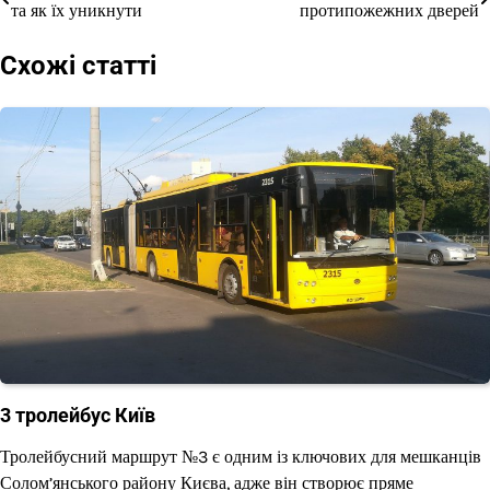
та як їх уникнути
протипожежних дверей
записів
Схожі статті
3 тролейбус Київ
Тролейбусний маршрут №3 є одним із ключових для мешканців
Солом’янського району Києва, адже він створює пряме