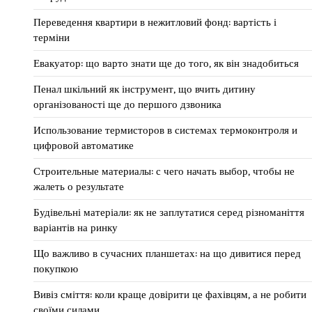
Переведення квартири в нежитловий фонд: вартість і
терміни
Евакуатор: що варто знати ще до того, як він знадобиться
Пенал шкільний як інструмент, що вчить дитину
організованості ще до першого дзвоника
Использование термисторов в системах термоконтроля и
цифровой автоматике
Строительные материалы: с чего начать выбор, чтобы не
жалеть о результате
Будівельні матеріали: як не заплутатися серед різноманіття
варіантів на ринку
Що важливо в сучасних планшетах: на що дивитися перед
покупкою
Вивіз сміття: коли краще довірити це фахівцям, а не робити
своїми силами