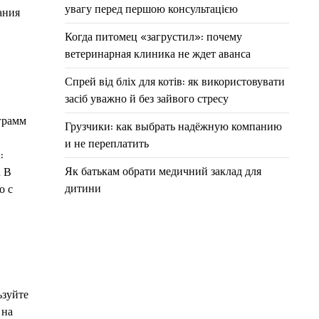
увагу перед першою консультацією
ания
Когда питомец «загрустил»: почему
ветеринарная клиника не ждет аванса
Спрей від бліх для котів: як використовувати
засіб уважно й без зайвого стресу
грамм
Грузчики: как выбрать надёжную компанию
и не переплатить
:
Як батькам обрати медичний заклад для
. В
дитини
о с
ьзуйте
 на