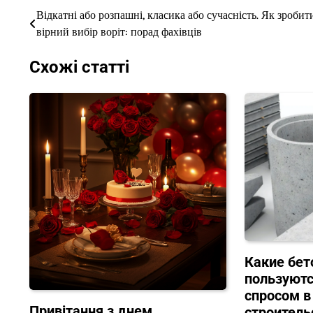
Відкатні або розпашні, класика або сучасність. Як зробит
Навігація
вірний вибір воріт: порад фахівців
записів
Схожі статті
Какие бет
пользуют
спросом в
Привітання з днем
строитель