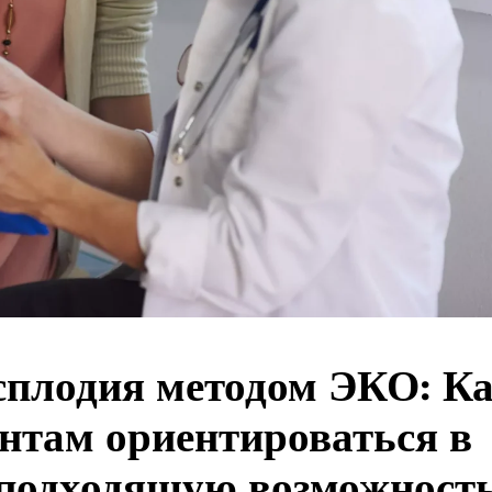
есплодия методом ЭКО: К
ентам ориентироваться в
 подходящую возможност