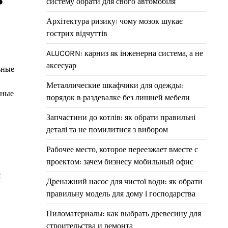
систему обрати для свого автомобіля
Архітектура ризику: чому мозок шукає
гострих відчуттів
ALUCORN: карниз як інженерна система, а не
аксесуар
ьные
Металлические шкафчики для одежды:
тные
порядок в раздевалке без лишней мебели
Запчастини до котлів: як обрати правильні
деталі та не помилитися з вибором
Рабочее место, которое переезжает вместе с
проектом: зачем бизнесу мобильный офис
с
Дренажний насос для чистої води: як обрати
правильну модель для дому і господарства
Пиломатериалы: как выбрать древесину для
строительства и ремонта