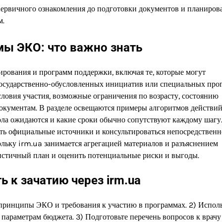
 первичного ознакомления до подготовки документов и планиров
м.
ы ЭКО: что важно знать
ирования и программ поддержки, включая те, которые могут
 государственно-обусловленных инициатив или специальных про
ловия участия, возможные ограничения по возрасту, состоянию
окументам. В разделе освещаются примеры алгоритмов действий
кола ожидаются и какие сроки обычно сопутствуют каждому шагу
ть официальные источники и консультироваться непосредственн
льку irm.ua занимается агрегацией материалов и разъяснением
листичный план и оценить потенциальные риски и выгоды.
ь к зачатию через irm.ua
е принципы ЭКО и требования к участию в программах. 2) Испол
параметрам бюджета. 3) Подготовьте перечень вопросов к врачу