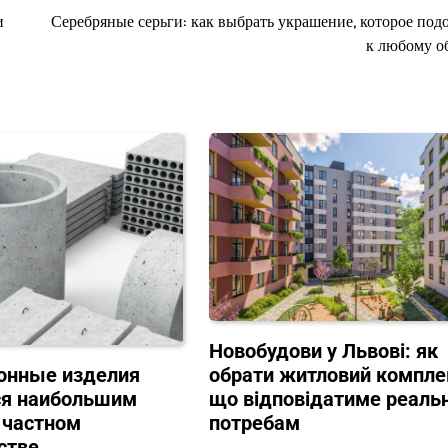
и
Серебряные серьги: как выбрать украшение, которое под
к любому о
Новобудови у Львові: як
онные изделия
обрати житловий компле
ся наибольшим
що відповідатиме реаль
 частном
потребам
стве