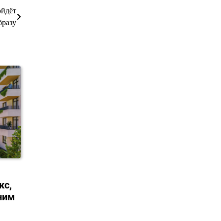
ойдёт
бразу
кс,
ним