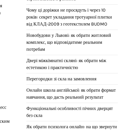
я
Чому ці доріжки не просядуть і через 10
а
років: секрет укладання тротуарної плитки
від КЛАД-2009 з геотекстилем BUDMO
Новобудови у Львові: як обрати житловий
комплекс, що відповідатиме реальним
потребам
Двері міжкімнатні скляні: як обрати між
естетикою і практичністю
Перегородки зі скла на замовлення
Онлайн школа англійської: як обрати формат
навчання, що дасть реальний результат
цесс
Функціональні особливості пічних дверцят
без скла
еским
Як обрати психолога онлайн: на що звернути