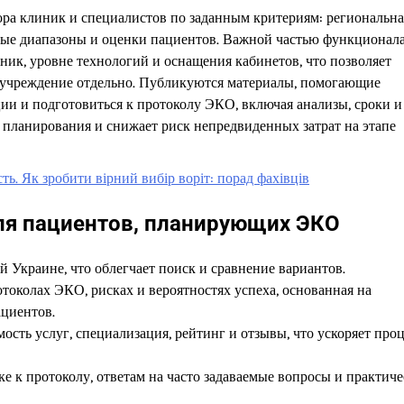
ра клиник и специалистов по заданным критериям: региональна
овые диапазоны и оценки пациентов. Важной частью функционал
ник, уровне технологий и оснащения кабинетов, что позволяет
е учреждение отдельно. Публикуются материалы, помогающие
ии и подготовиться к протоколу ЭКО, включая анализы, сроки и
 планирования и снижает риск непредвиденных затрат на этапе
сть. Як зробити вірний вибір воріт: порад фахівців
ля пациентов, планирующих ЭКО
 Украине, что облегчает поиск и сравнение вариантов.
токолах ЭКО, рисках и вероятностях успеха, основанная на
ациентов.
ость услуг, специализация, рейтинг и отзывы, что ускоряет про
е к протоколу, ответам на часто задаваемые вопросы и практич