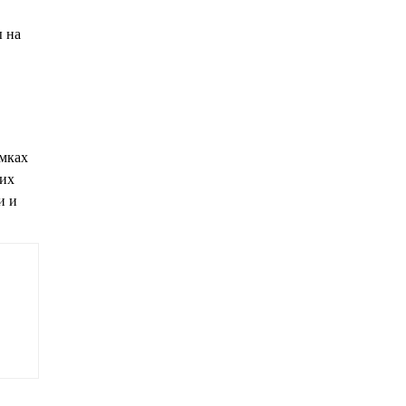
ы на
амках
ких
и и