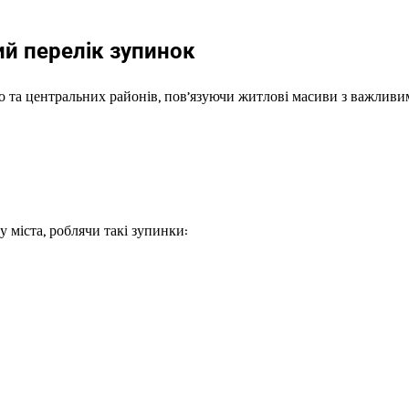
й перелік зупинок
о та центральних районів, пов’язуючи житлові масиви з важлив
 міста, роблячи такі зупинки: