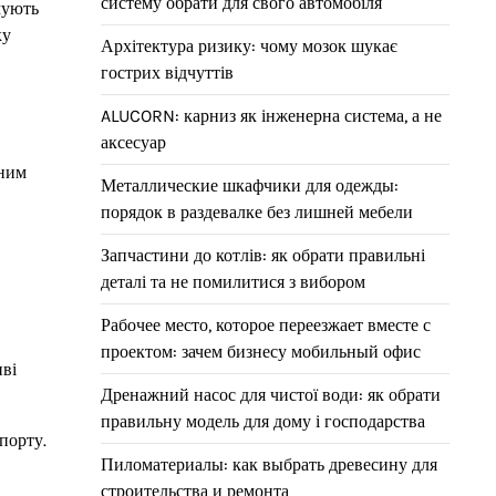
систему обрати для свого автомобіля
мують
ку
Архітектура ризику: чому мозок шукає
гострих відчуттів
ALUCORN: карниз як інженерна система, а не
аксесуар
ьним
Металлические шкафчики для одежды:
порядок в раздевалке без лишней мебели
Запчастини до котлів: як обрати правильні
деталі та не помилитися з вибором
Рабочее место, которое переезжает вместе с
проектом: зачем бизнесу мобильный офис
иві
Дренажний насос для чистої води: як обрати
правильну модель для дому і господарства
порту.
Пиломатериалы: как выбрать древесину для
строительства и ремонта