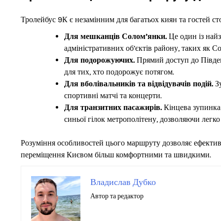
Тролейбус 9К є незамінним для багатьох киян та гостей с
Для мешканців Солом’янки.
Це один із найз
адміністративних об’єктів району, таких як С
Для подорожуючих.
Прямий доступ до Півден
для тих, хто подорожує потягом.
Для вболівальників та відвідувачів подій.
Зу
спортивні матчі та концерти.
Для транзитних пасажирів.
Кінцева зупинка 
синьої гілок метрополітену, дозволяючи легко
Розуміння особливостей цього маршруту дозволяє ефектив
переміщення Києвом більш комфортними та швидкими.
Владислав Дубко
Автор та редактор