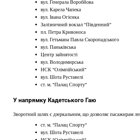
вул. Генерала Воробйова
вул. Карела Чапека
вул. Івана Огієнка
Залізничний вокзал “Південний”
пл. Петра Кривоноса
вул. Гетьмана Павла Скоропадського
вул. Паньківська
Центр зайнятості
вул. Володимирська
НСК “Олімпійський”
вул. Шота Руставелі
ст. м. “Палац Спорту”
У напрямку Кадетського Гаю
Зворотний шлях є дзеркальним, що дозволяє пасажирам лег
ст. м. “Палац Спорту”
вул. Шота Руставелі
НСК “Олімпійський”