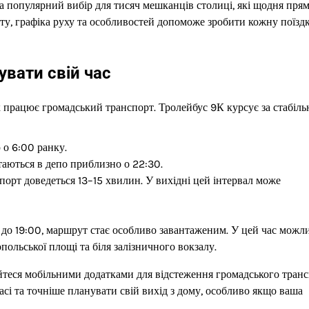
та популярний вибір для тисяч мешканців столиці, які щодня пря
уту, графіка руху та особливостей допоможе зробити кожну поїзд
увати свій час
 працює громадський транспорт. Тролейбус 9К курсує за стабіл
 о 6:00 ранку.
аються в депо приблизно о 22:30.
спорт доведеться 13–15 хвилин. У вихідні цей інтервал може
00 до 19:00, маршрут стає особливо завантаженим. У цей час можл
польської площі та біля залізничного вокзалу.
йтеся мобільними додатками для відстеження громадського транс
асі та точніше планувати свій вихід з дому, особливо якщо ваша