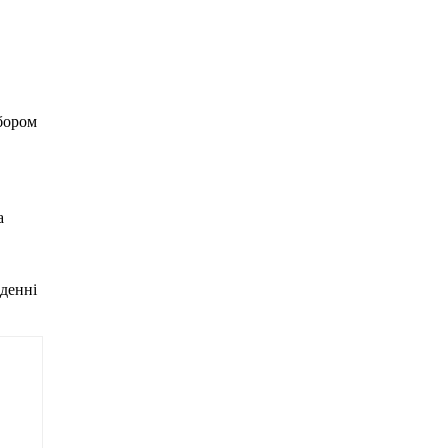
бором
а
денні