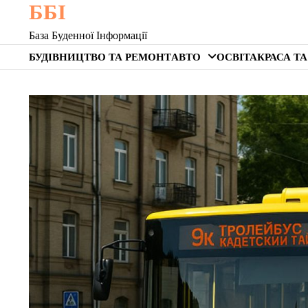
ББІ
Skip
to
База Буденної Інформації
content
БУДІВНИЦТВО ТА РЕМОНТ
АВТО
ОСВІТА
КРАСА ТА