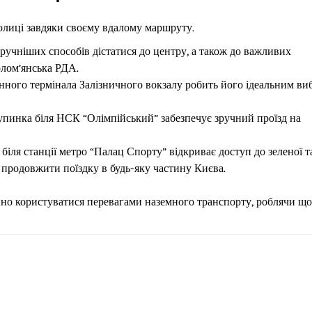
толиці завдяки своєму вдалому маршруту.
ручніших способів дістатися до центру, а також до важливих
олом’янська РДА.
ного термінала Залізничного вокзалу робить його ідеальним ви
пинка біля НСК “Олімпійський” забезпечує зручний проїзд на
біля станції метро “Палац Спорту” відкриває доступ до зеленої т
 продовжити поїздку в будь-яку частину Києва.
но користуватися перевагами наземного транспорту, роблячи що