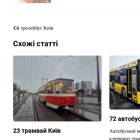
8 тролейбус Київ
Навігація
записів
Схожі статті
72 автобус
23 трамвай Київ
Автобусний м
ключових тран