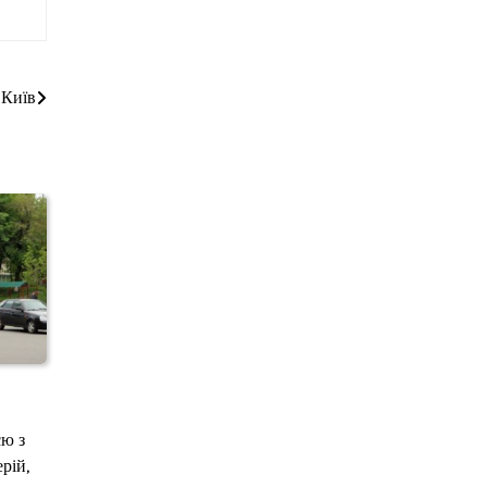
 Київ
єю з
рій,