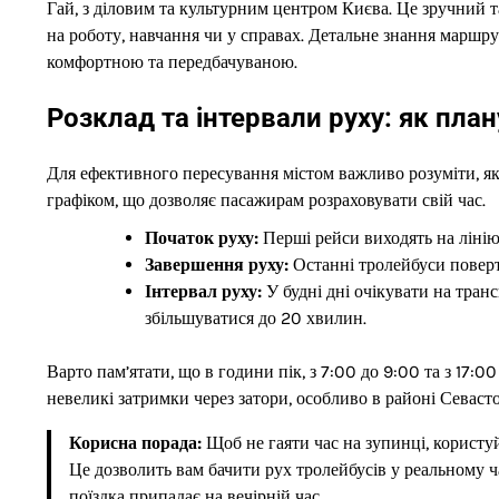
Гай, з діловим та культурним центром Києва. Це зручний 
на роботу, навчання чи у справах. Детальне знання маршр
комфортною та передбачуваною.
Розклад та інтервали руху: як план
Для ефективного пересування містом важливо розуміти, як
графіком, що дозволяє пасажирам розраховувати свій час.
Початок руху:
Перші рейси виходять на лінію
Завершення руху:
Останні тролейбуси поверт
Інтервал руху:
У будні дні очікувати на тран
збільшуватися до 20 хвилин.
Варто пам’ятати, що в години пік, з 7:00 до 9:00 та з 17:
невеликі затримки через затори, особливо в районі Севасто
Корисна порада:
Щоб не гаяти час на зупинці, користу
Це дозволить вам бачити рух тролейбусів у реальному ч
поїздка припадає на вечірній час.