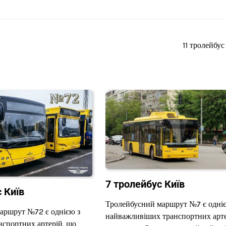
11 тролейбус
7 тролейбус Київ
 Київ
Тролейбусний маршрут №7 є одні
аршрут №72 є однією з
найважливіших транспортних арте
спортних артерій, що