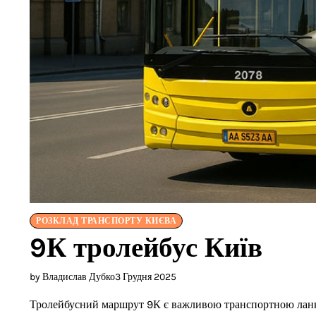
РОЗКЛАД ТРАНСПОРТУ КИЄВА
9К тролейбус Київ
by Владислав Дубко
3 Грудня 2025
Тролейбусний маршрут 9К є важливою транспортною ланко