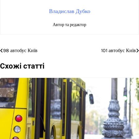
Владислав Дубко
Автор та редактор
98 автобус Київ
101 автобус Київ
Навігація
записів
Схожі статті