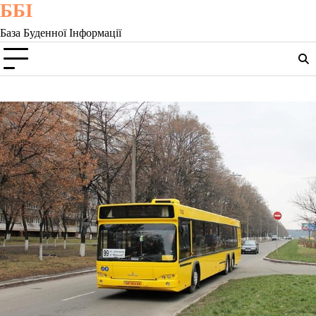
ББІ
Skip
to
База Буденної Інформації
content