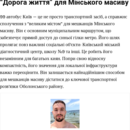
“Дорога життя” для Мінського масиву
99 автобус Київ — це не просто транспортний засіб, а справжнє
сполучення з “великим містом” для мешканців Мінського
масиву. Він є основним муніципальним маршрутом, що
забезпечує прямий доступ до синьої гілки метро. Його шлях
пролягає повз важливі соціальні об’єкти: Київський міський
діагностичний центр, школу №9 та інші. Це робить його
незамінним для багатьох киян. Попри свою відносну
компактність, його значення для локальної інфраструктури
важко переоцінити. Він залишається найнадійнішим способом
для мешканців масиву дістатися до ключової транспортної
розв’язки Оболонського району.